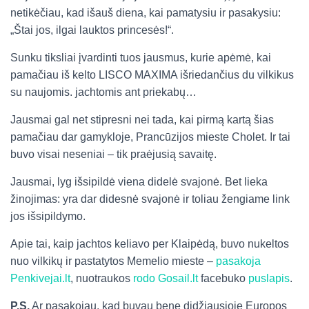
netikėčiau, kad išauš diena, kai pamatysiu ir pasakysiu:
„Štai jos, ilgai lauktos princesės!“.
Sunku tiksliai įvardinti tuos jausmus, kurie apėmė, kai
pamačiau iš kelto LISCO MAXIMA išriedančius du vilkikus
su naujomis. jachtomis ant priekabų…
Jausmai gal net stipresni nei tada, kai pirmą kartą šias
pamačiau dar gamykloje, Prancūzijos mieste Cholet. Ir tai
buvo visai neseniai – tik praėjusią savaitę.
Jausmai, lyg išsipildė viena didelė svajonė. Bet lieka
žinojimas: yra dar didesnė svajonė ir toliau žengiame link
jos išsipildymo.
Apie tai, kaip jachtos keliavo per Klaipėdą, buvo nukeltos
nuo vilkikų ir pastatytos Memelio mieste –
pasakoja
Penkivejai.lt
, nuotraukos
rodo
Gosail.lt
facebuko
puslapis
.
P.S.
Ar pasakojau, kad buvau bene didžiausioje Europos