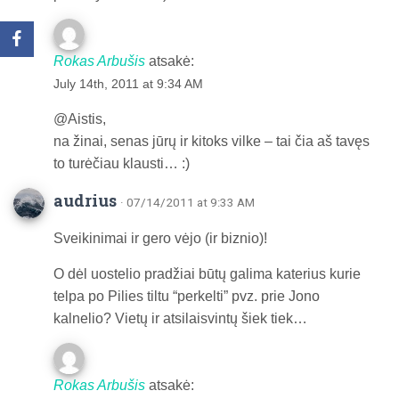
Rokas Arbušis
atsakė:
July 14th, 2011 at 9:34 AM
@Aistis,
na žinai, senas jūrų ir kitoks vilke – tai čia aš tavęs
to turėčiau klausti… :)
audrius
· 07/14/2011 at 9:33 AM
Sveikinimai ir gero vėjo (ir biznio)!
O dėl uostelio pradžiai būtų galima katerius kurie
telpa po Pilies tiltu “perkelti” pvz. prie Jono
kalnelio? Vietų ir atsilaisvintų šiek tiek…
Rokas Arbušis
atsakė: