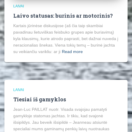
LAIVAI
Laivo statusas: burinis ar motorinis?
Kartais jūrinėse diskusijose (aš čia taip skambiai
pavadinau lietuviškas feisbuko grupes apie buriavimą)
kyla klausimų, kurie atrodo paprasti, bet dažnai nuveda į
neracionalias šnekas. Viena tokių temų – burinė jachta
su veikiančiu varikliu: ar ji
Read more
LAIVAI
Tiesiai iš gamyklos
Jean-Luc PAILLAT nuotr. Visada svajojau pamatyti
gamykloje statomas jachtas. Ir tikiu, kad svajonė
išsipildys. Jau beveik išsipildė – Jeanneau atsiuntė
specialiai mums gaminamų penkių laivų nuotraukas