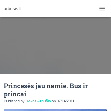
arbusis.lt
T
O
G
G
L
E
N
A
V
I
G
A
T
I
O
N
Princesės jau namie. Bus ir
princai
Published by
Rokas Arbušis
on
07/14/2011