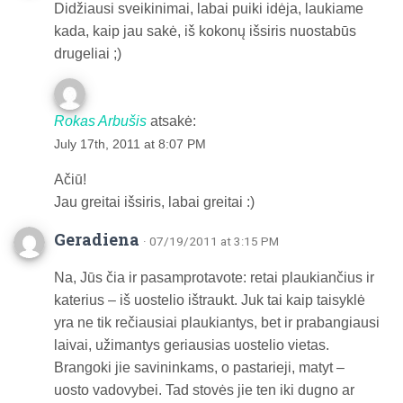
Didžiausi sveikinimai, labai puiki idėja, laukiame
kada, kaip jau sakė, iš kokonų išsiris nuostabūs
drugeliai ;)
Rokas Arbušis
atsakė:
July 17th, 2011 at 8:07 PM
Ačiū!
Jau greitai išsiris, labai greitai :)
Geradiena
· 07/19/2011 at 3:15 PM
Na, Jūs čia ir pasamprotavote: retai plaukiančius ir
katerius – iš uostelio ištraukt. Juk tai kaip taisyklė
yra ne tik rečiausiai plaukiantys, bet ir prabangiausi
laivai, užimantys geriausias uostelio vietas.
Brangoki jie savininkams, o pastarieji, matyt –
uosto vadovybei. Tad stovės jie ten iki dugno ar