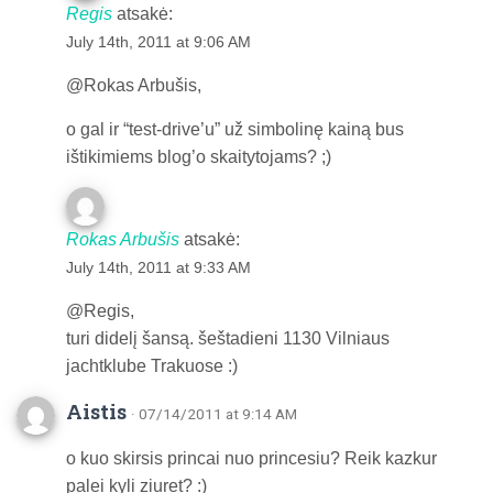
Regis
atsakė:
July 14th, 2011 at 9:06 AM
@Rokas Arbušis,
o gal ir “test-drive’u” už simbolinę kainą bus
ištikimiems blog’o skaitytojams? ;)
Rokas Arbušis
atsakė:
July 14th, 2011 at 9:33 AM
@Regis,
turi didelį šansą. šeštadieni 1130 Vilniaus
jachtklube Trakuose :)
Aistis
· 07/14/2011 at 9:14 AM
o kuo skirsis princai nuo princesiu? Reik kazkur
palei kyli ziuret? :)