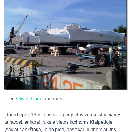
Olivier Criou
nuotrauka.
Įdomi liepos 13-oji gavosi – per pietus žurnalistai manęs
teiravosi, ar labai trūksta vietos jachtoms Klaipėdoje
(sakiau: ankštoka), o po pietų pasitikau ir priėmiau tris