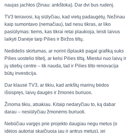
naujas jachtos (žinau: ankštoka). Dar dvi bus rudenį.
TV3 teiravosi, ką siūlyčiau, kad vietų padaugėtų. Nežinau
kaip sumontavo (nemačiau), tad nesu tikras, ar liko
pasiūlymas: tiems, kas tikrai retai plaukioja, leisti laivus
laikyti Danėje tarp Pilies ir Biržos tiltų.
Nedidelis skirtumas, ar norint išplaukti pagal grafiką suks
Pilies uostelio tiltelį, ar kelsi Pilies tiltą. Miestui nuo laivų ir
jų stiebų centre – tik nauda, tad ir Pilies tilto renovacija
būtų investicija.
Dar klausė TV3, ar tikiu, kad ankštų marinų bėdos
išsispręs, laivų daugės ir žmonės buriuos.
Žinoma tikiu, atsakiau. Kitaip nedaryčiau to, ką dabar
darau – nesiūlyčiau žmonėms buriuoti.
Nebūčiau vargęs prie projekto daugiau negu metus (o
idėjos autoriai skaičiuoja jau ir antrus metus), jei