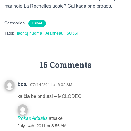
marinoje La Rochelles uoste? Gal kada prie progos.
Categories:
LAIVAI
Tags:
jachtų nuoma
Jeanneau
SO36i
16 Comments
boa
· 07/14/2011 at 8:02 AM
ką čia be pridursi – MOLODEC!
Rokas Arbušis
atsakė:
July 14th, 2011 at 8:56 AM