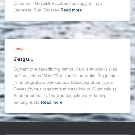
(albumai – Gosail.lt Facebook puslapyje): Trys
Jeanneau Sun Odyssey
Read more
LAIVAI
Jeigu…
Grįžtant prie pavadinimų temos, Karolis Atkočaitis (kas
nežino jachtos “Mikis”?) atsiuntė nuotrauką. Šią jachtą
jis nufotografavo plaukdamas Didžiojoje Britanijoje iš
Cowes (žymus regatomis miestas Isle of Wight saloje) į
Southamptoną. “Užmačiau taip piktai atrodančią,
patiunginuotą
Read more