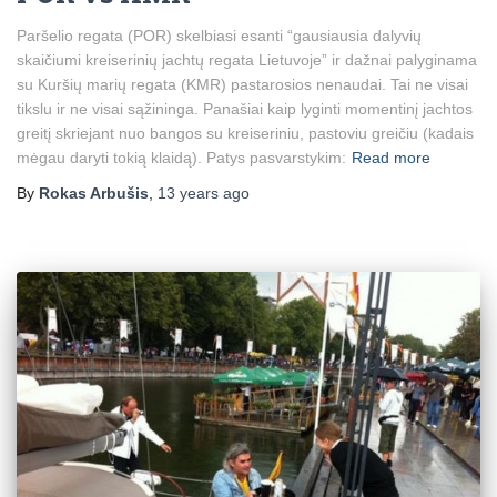
Paršelio regata (POR) skelbiasi esanti “gausiausia dalyvių
skaičiumi kreiserinių jachtų regata Lietuvoje” ir dažnai palyginama
su Kuršių marių regata (KMR) pastarosios nenaudai. Tai ne visai
tikslu ir ne visai sąžininga. Panašiai kaip lyginti momentinį jachtos
greitį skriejant nuo bangos su kreiseriniu, pastoviu greičiu (kadais
mėgau daryti tokią klaidą). Patys pasvarstykim:
Read more
By
Rokas Arbušis
,
13 years
ago