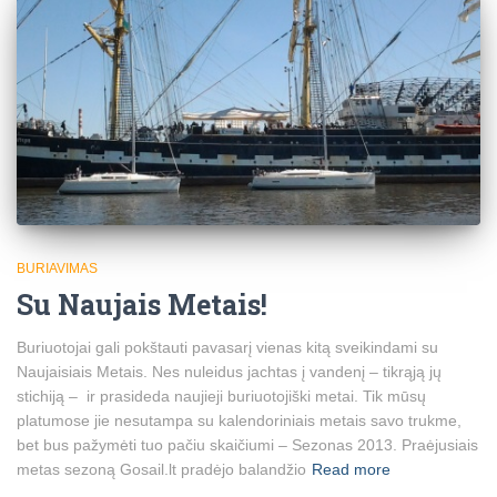
BURIAVIMAS
Su Naujais Metais!
Buriuotojai gali pokštauti pavasarį vienas kitą sveikindami su
Naujaisiais Metais. Nes nuleidus jachtas į vandenį – tikrąją jų
stichiją – ir prasideda naujieji buriuotojiški metai. Tik mūsų
platumose jie nesutampa su kalendoriniais metais savo trukme,
bet bus pažymėti tuo pačiu skaičiumi – Sezonas 2013. Praėjusiais
metas sezoną Gosail.lt pradėjo balandžio
Read more