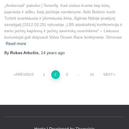
„Ambersail“ pakeliui į Tenerifę. Kad viskas krante taip būtų
paprasta ir aišku, kaip jachtoje vandenyne. Aido Bubino nuotr.
Turbūt svarbiausia ir įdomiausia žinia, išgirsta Nidoje praėjusį
savaitgalį (2012.02.25) vykusioje „LBS ataskaitinėj konferencija ir
kartu jachtų kapitonų ir jachtų savininkų susirinkime“ – Lietuvos
buriuotojai gali dalyvauti Volvo Ocean Race lenktynėse. Simonas
Read more
By
Rokas Arbušis
,
14 years
ago
Posts
PREVIOUS
1
2
3
…
41
NEXT
navigation
Hestia | Developed by
ThemeIsle