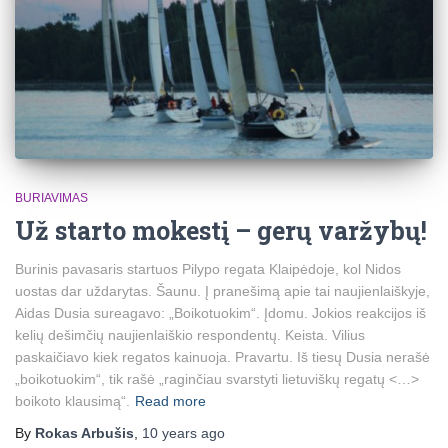
BURIAVIMAS
Už starto mokestį – gerų varžybų!
Burinis pavasaris startuos Pilypo regata Klaipėdoje, kol Nidos
uostas dar uždarytas. Šaunu. Į pranešimą apie tai naujienlaiškyje,
Aidas Dusia sureagavo: „Boikotuokim“. Įdomu. Jokios reakcijos iš
kelių dešimčių naujienlaiškio respondentų. Keista. Vilius
paskaičiavo kiek regatos kainuoja. Pravartu. Iš tiesų Dusia nerašė
„boikotuokim“, tik rašė „raginčiau svarstyti lietuviškų regatų <…>
boikoto klausimą“.
Read more
By
Rokas Arbušis
,
10 years
ago