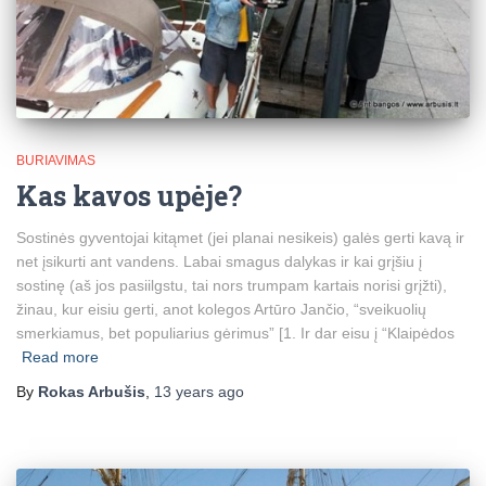
BURIAVIMAS
Kas kavos upėje?
Sostinės gyventojai kitąmet (jei planai nesikeis) galės gerti kavą ir
net įsikurti ant vandens. Labai smagus dalykas ir kai grįšiu į
sostinę (aš jos pasiilgstu, tai nors trumpam kartais norisi grįžti),
žinau, kur eisiu gerti, anot kolegos Artūro Jančio, “sveikuolių
smerkiamus, bet populiarius gėrimus” [1. Ir dar eisu į “Klaipėdos
Read more
By
Rokas Arbušis
,
13 years
ago