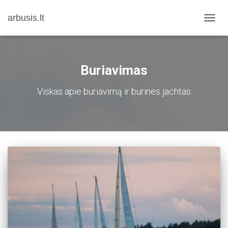
arbusis.lt
TOGG
NAVIG
Buriavimas
Viskas apie buriavimą ir burines jachtas