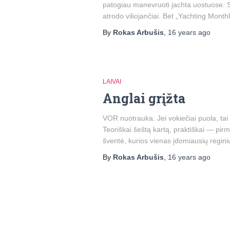
patogiau manevruoti jachta uostuose. So
atrodo viliojančiai. Bet „Yachting Month
By
Rokas Arbušis
,
16 years
ago
LAIVAI
Anglai grįžta
VOR nuotrauka. Jei vokiečiai puola, tai 
Teoriškai šeštą kartą, praktiškai — pirm
šventė, kurios vienas įdomiausių regin
By
Rokas Arbušis
,
16 years
ago
Posts