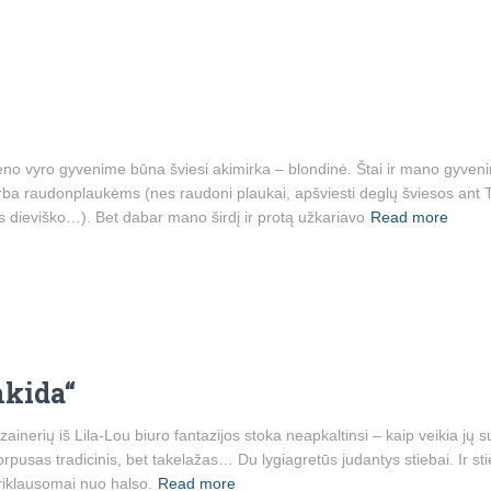
o vyro gyvenime būna šviesi akimirka – blondinė. Štai ir mano gyvenim
ba raudonplaukėms (nes raudoni plaukai, apšviesti deglų šviesos an
s dieviško…). Bet dabar mano širdį ir protą užkariavo
Read more
nkida“
nerių iš Lila-Lou biuro fantazijos stoka neapkaltinsi – kaip veikia jų s
rpusas tradicinis, bet takelažas… Du lygiagretūs judantys stiebai. Ir stieb
priklausomai nuo halso.
Read more