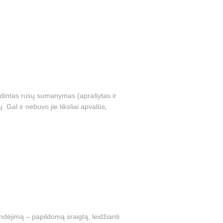
endintas rusų sumanymas (aprašytas ir
. Gal ir nebuvo jie tiksliai apvalūs,
dėjimą – papildomą sraigtą, leidžianti