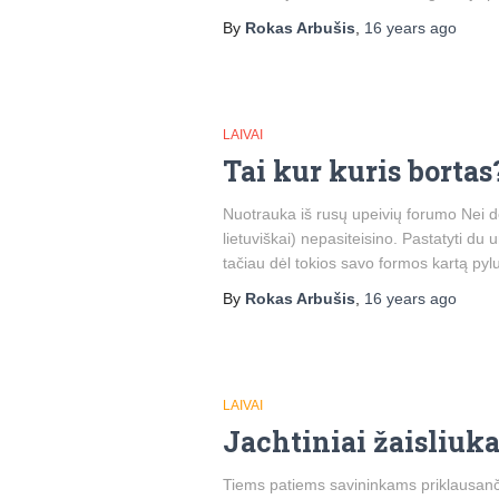
By
Rokas Arbušis
,
16 years
ago
LAIVAI
Tai kur kuris bortas
Nuotrauka iš rusų upeivių forumo Nei d
lietuviškai) nepasiteisino. Pastatyti du u
tačiau dėl tokios savo formos kartą pyl
By
Rokas Arbušis
,
16 years
ago
LAIVAI
Jachtiniai žaisliuka
Tiems patiems savininkams priklausanči