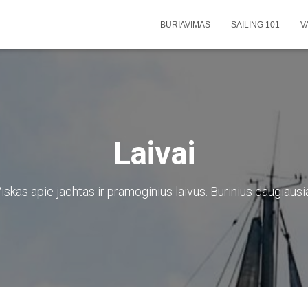
BURIAVIMAS
SAILING 101
V
Laivai
iskas apie jachtas ir pramoginius laivus. Burinius daugiausi