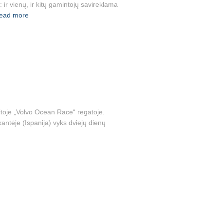
ir vienų, ir kitų gamintojų savireklama
ead more
 kitoje „Volvo Ocean Race“ regatoje.
antėje (Ispanija) vyks dviejų dienų