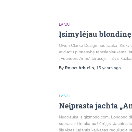
LAIVAI
Įsimylėjau blondinę
Owen Clarke Design nuotrauka. Kiekvien
atiduotu pirmenybę tamsiaplaukėms. Ar
„Founders Arms“ terasoje – išvis kažka
By
Rokas Arbušis
,
15 years
ago
LAIVAI
Neįprasta jachta „A
Nuotrauka iš gizmodo.com. Londono dizai
suprasi ir filmuką pažiūrėjęs. Jachtos ko
šis visas judantis karkasas reguliuoja 