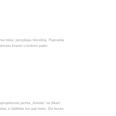
e tokia: įsimylėjau blondinę. Paprastai
t Temzės kranto Londono pabo
uprojektuota jachta „Ankida“ ne iškart
ai, ir falškiliai tuo pat metu. Dvi bures