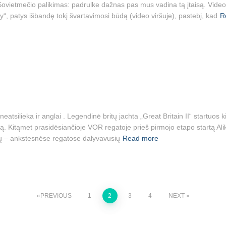
vietmečio palikimas: padrulke dažnas pas mus vadina tą įtaisą. Video: 
ly“, patys išbandę tokį švartavimosi būdą (video viršuje), pastebį, kad
R
neatsilieka ir anglai . Legendinė britų jachta „Great Britain II“ startuos
ą. Kitąmet prasidėsiančioje VOR regatoje prieš pirmojo etapo startą Alik
ių – ankstesnėse regatose dalyvavusių
Read more
PREVIOUS
1
2
3
4
NEXT