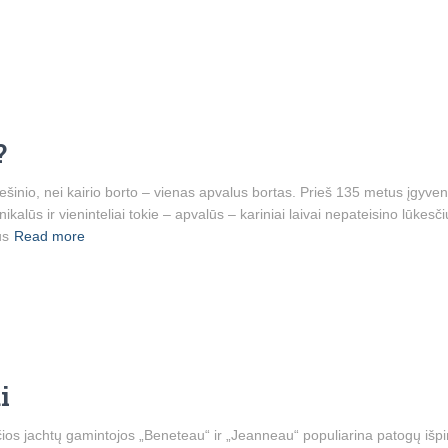
?
ešinio, nei kairio borto – vienas apvalus bortas. Prieš 135 metus įgyv
nikalūs ir vieninteliai tokie – apvalūs – kariniai laivai nepateisino lūkesčių
us
Read more
i
os jachtų gamintojos „Beneteau“ ir „Jeanneau“ populiarina patogų išpin