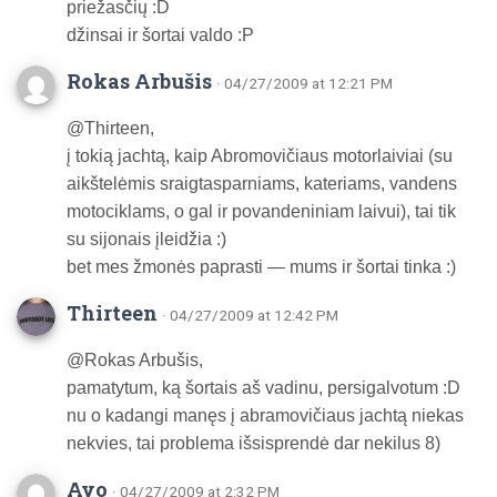
priežasčių :D
džinsai ir šortai valdo :P
Rokas Arbušis
· 04/27/2009 at 12:21 PM
@Thirteen,
į tokią jachtą, kaip Abromovičiaus motorlaiviai (su
aikštelėmis sraigtasparniams, kateriams, vandens
motociklams, o gal ir povandeniniam laivui), tai tik
su sijonais įleidžia :)
bet mes žmonės paprasti — mums ir šortai tinka :)
Thirteen
· 04/27/2009 at 12:42 PM
@Rokas Arbušis,
pamatytum, ką šortais aš vadinu, persigalvotum :D
nu o kadangi manęs į abramovičiaus jachtą niekas
nekvies, tai problema išsisprendė dar nekilus 8)
Ayo
· 04/27/2009 at 2:32 PM