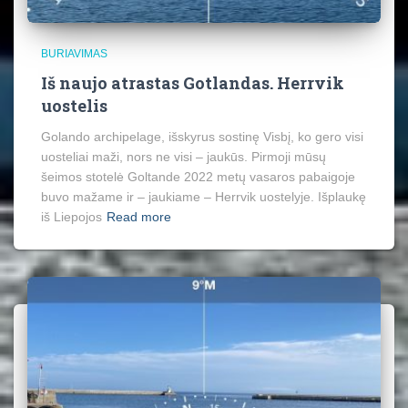
BURIAVIMAS
Iš naujo atrastas Gotlandas. Herrvik
uostelis
Golando archipelage, išskyrus sostinę Visbį, ko gero visi
uosteliai maži, nors ne visi – jaukūs. Pirmoji mūsų
šeimos stotelė Goltande 2022 metų vasaros pabaigoje
buvo mažame ir – jaukiame – Herrvik uostelyje. Išplaukę
iš Liepojos
Read more