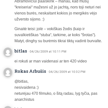
Abramovičiui paaiškink – manau, kad mūsų
“kreiseriai“ mažesni už jo jachtą, nors toji neturi nei
vienos burės, neskaitant kokios jo mergikės vėjo
užversto sijono. :)
Ginaitė teisi: jolė – vokiškas žodis (kaip ir
suvalkietiškas “stuba“, tarkime, ar koks “šrotas“).
Matyt, dinghy su burėmis tikrai tiktų vadinti burvalte.
bitlas
· 04/26/2009 at 10:11 PM
ei rokuti ar man vaidenasi ar ten 420 video
Rokas Arbušis
· 04/26/2009 at 10:32 PM
@bitlas,
nesivaidena :)
neturėjau 470 filmuko, o šitą radau, lyg tyčia, pas
anarchistus