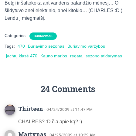
Betgi ir šaltokoka ant vandens balandžio mėnesį… O
šildytuvo anei elektrinio, anei kitokio… (CHARLES :D ).
Lendu į miegmaišį.
Categories:
BURIAVIMAS
Tags:
470
Buriavimo sezonas
Buriavimo varžybos
jachtų klasė 470
Kauno marios
regata
sezono atidarymas
24 Comments
Thirteen
· 04/24/2009 at 11:47 PM
CHALRES? :D čia apie ką? :)
Martynas
· 04/25/2009 at 10:29 AM