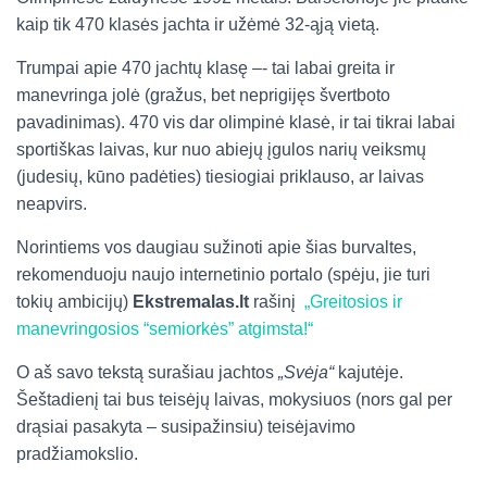
kaip tik 470 klasės jachta ir užėmė 32-ąją vietą.
Trumpai apie 470 jachtų klasę –- tai labai greita ir
manevringa jolė (gražus, bet neprigijęs švertboto
pavadinimas). 470 vis dar olimpinė klasė, ir tai tikrai labai
sportiškas laivas, kur nuo abiejų įgulos narių veiksmų
(judesių, kūno padėties) tiesiogiai priklauso, ar laivas
neapvirs.
Norintiems vos daugiau sužinoti apie šias burvaltes,
rekomenduoju naujo internetinio portalo (spėju, jie turi
tokių ambicijų)
Ekstremalas.lt
rašinį
„Greitosios ir
manevringosios “semiorkės” atgimsta!“
O aš savo tekstą surašiau jachtos
„Svėja“
kajutėje.
Šeštadienį tai bus teisėjų laivas, mokysiuos (nors gal per
drąsiai pasakyta – susipažinsiu) teisėjavimo
pradžiamokslio.