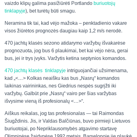
vaizdo klipų galima pasižiūrėti Portlando
buriuotojų
tinklapyje
), bet turėtų būti smagu.
Neramina tik tai, kad vėjo mažoka – penktadienio vakare
visos žiūrėtos prognozės daugiau kaip 1,2 m/s nerodė.
470 jachtų klasės sezono atidarymo varžybų išvakarėse
prognozuota, jog bus 6 plaukimai, bet kai vėjo nėra, gerai
bus, jei ir trys įvyks. Varžytis ketina septynios komandos.
470 jachtų klasės tinklapyje
intriguojančiai užsimenama,
kad „<…> Kolkas neaišku kas bus „Nasrų“ komandos
laikinas vairininkas, nes Giedrius nespės sugrįžti iki
varžybų. Galbūt prie „Nasrų“ vairo per šias varžybas
išvysime vieną iš profesionalų <…>“.
Aiškus reikalas, jog tas profesionalas — tai Raimondas
Šiugždinis. Jis, ir Valdas Balčiūnas, buvo pirmieji Lietuvos
buriuotojai, po Nepriklausomybės atgavimo startavę
Olimpinėse žaidynėse 1992 metais. Barselonoje jie plaukė