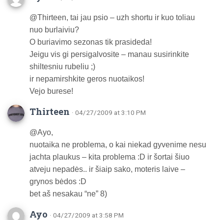
@Thirteen, tai jau psio – uzh shortu ir kuo toliau
nuo burlaiviu?
O buriavimo sezonas tik prasideda!
Jeigu vis gi persigalvosite – manau susirinkite
shiltesniu rubeliu ;)
ir nepamirshkite geros nuotaikos!
Vejo burese!
Thirteen
· 04/27/2009 at 3:10 PM
@Ayo,
nuotaika ne problema, o kai niekad gyvenime nesu
jachta plaukus – kita problema :D ir šortai šiuo
atveju nepadės.. ir šiaip sako, moteris laive –
grynos bėdos :D
bet aš nesakau “ne” 8)
Ayo
· 04/27/2009 at 3:58 PM