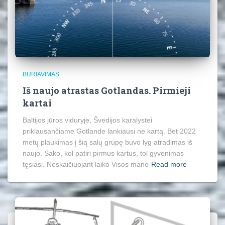
BURIAVIMAS
Iš naujo atrastas Gotlandas. Pirmieji
kartai
Baltijos jūros viduryje, Švedijos karalystei
priklausančiame Gotlande lankiausi ne kartą. Bet 2022
metų plaukimas į šią salų grupę buvo lyg atradimas iš
naujo. Sako, kol patiri pirmus kartus, tol gyvenimas
tęsiasi. Neskaičiuojant laiko Visos mano
Read more