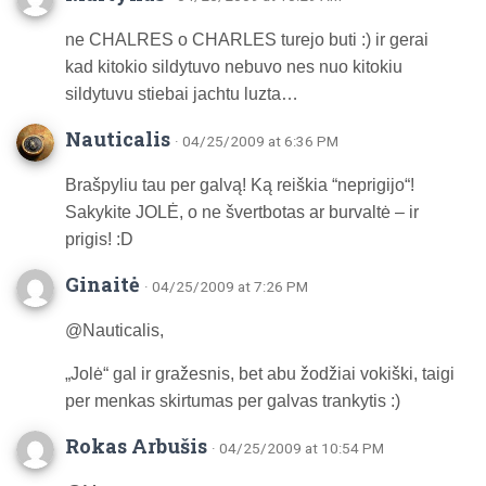
ne CHALRES o CHARLES turejo buti :) ir gerai
kad kitokio sildytuvo nebuvo nes nuo kitokiu
sildytuvu stiebai jachtu luzta…
Nauticalis
· 04/25/2009 at 6:36 PM
Brašpyliu tau per galvą! Ką reiškia “neprigijo“!
Sakykite JOLĖ, o ne švertbotas ar burvaltė – ir
prigis! :D
Ginaitė
· 04/25/2009 at 7:26 PM
@Nauticalis,
„Jolė“ gal ir gražesnis, bet abu žodžiai vokiški, taigi
per menkas skirtumas per galvas trankytis :)
Rokas Arbušis
· 04/25/2009 at 10:54 PM