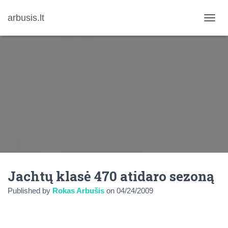
arbusis.lt
T
O
G
G
L
E
N
A
V
I
G
A
T
I
O
N
Jachtų klasė 470 atidaro sezoną
Published by
Rokas Arbušis
on
04/24/2009