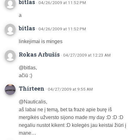
bitlas
· 04/26/2009 at 11:52 PM
a
bitlas
· 04/26/2009 at 11:52 PM
linkejimai is minges
Rokas Arbušis
· 04/27/2009 at 12:23 AM
@bitlas,
ačiū :)
Thirteen
· 04/27/2009 at 9:55 AM
@Nauticalis,
aš labai ne į temą, bet ta frazė apie burę iš
mergikės užversto sijono made my day :D :D :D
negaliu nustot kikent :D kolegės jau keistai žiūri į
mane…