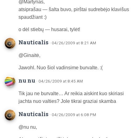
@Martynas,
atsiprašau — šalta buvo, pirštai sudrebėjo klavišus
spaudžiant :)
o dėl stiebų — husarai, tylėt!
Nauticalis
· 04/26/2009 at 8:21 AM
@Ginaitė,
Jawohl. Nuo šiol vadinsime burvalte. :(
nu nu
· 04/26/2009 at 8:45 AM
Tik jau ne burvalte… Ar reikia aiskint kuo skiriasi
jachta nuo valties? Jole tikrai graziai skamba
Nauticalis
· 04/26/2009 at 6:08 PM
@nu nu,