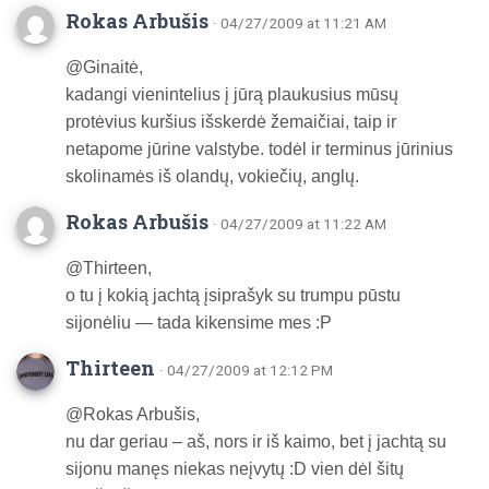
Rokas Arbušis
· 04/27/2009 at 11:21 AM
@Ginaitė,
kadangi vienintelius į jūrą plaukusius mūsų
protėvius kuršius išskerdė žemaičiai, taip ir
netapome jūrine valstybe. todėl ir terminus jūrinius
skolinamės iš olandų, vokiečių, anglų.
Rokas Arbušis
· 04/27/2009 at 11:22 AM
@Thirteen,
o tu į kokią jachtą įsiprašyk su trumpu pūstu
sijonėliu — tada kikensime mes :P
Thirteen
· 04/27/2009 at 12:12 PM
@Rokas Arbušis,
nu dar geriau – aš, nors ir iš kaimo, bet į jachtą su
sijonu manęs niekas neįvytų :D vien dėl šitų