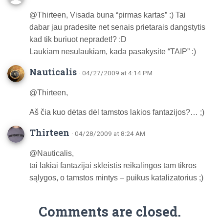
@Thirteen, Visada buna “pirmas kartas” :) Tai
dabar jau pradesite net senais prietarais dangstytis
kad tik buriuot nepradet!? :D
Laukiam nesulaukiam, kada pasakysite “TAIP” :)
Nauticalis
· 04/27/2009 at 4:14 PM
@Thirteen,
Aš čia kuo dėtas dėl tamstos lakios fantazijos?… ;)
Thirteen
· 04/28/2009 at 8:24 AM
@Nauticalis,
tai lakiai fantazijai skleistis reikalingos tam tikros
sąlygos, o tamstos mintys – puikus katalizatorius ;)
Comments are closed.