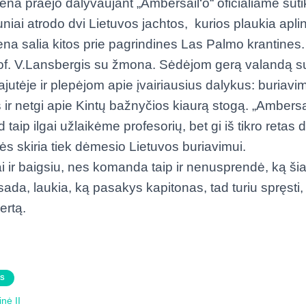
ena praėjo dalyvaujant „Ambersail‘o“ oficialiame suti
niai atrodo dvi Lietuvos jachtos, kurios plaukia aplin
ena salia kitos prie pagrindines Las Palmo krantines.
rof. V.Lansbergis su žmona. Sėdėjom gerą valandą s
jutėje ir plepėjom apie įvairiausius dalykus: buriavim
 ir netgi apie Kintų bažnyčios kiaurą stogą. „Ambersai
d taip ilgai užlaikėme profesorių, bet gi iš tikro retas
 skiria tiek dėmesio Lietuvos buriavimui.
ai ir baigsiu, nes komanda taip ir nenusprendė, ką šia
sada, laukia, ką pasakys kapitonas, tad turiu spręsti,
ertą.
AS
nė II