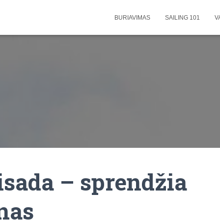
BURIAVIMAS
SAILING 101
V
isada – sprendžia
nas