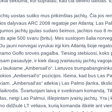
kia sekluma, kol supratau, kad čia delfino darbas: t
htų uostas sutiko mus prikimštas jachtų. Čia jos ren
rios dalyvaus ARC 2008 regatoje per Atlantą: Las Pa
gumos jachtų įgulas sudaro šeimos, jachtos nuo 8 me
tis apie 500 svaru (britu). Mes sustojom šalia norveg
Du jauni norvegai vyrukai irgi kirs Atlantą šioje regato
namo Golfo srovės pagalba. Tiesiog stebiuosi, koks 
isam pasaulyje, ir kiek daug įvairiausių jachtų vago
u laukiame „Ambersail‘o“. Lietuvos trumpabangininka
kokios „Ambersail‘o“ pozicijos. Išeina, kad bus Las P
iam. „Ambersail‘as“ atlekia į Las Palmo įlanka, tikslia
 laikrodis. Švartuojam laivą ir sveikinam komandą. Ti
das, netgi Las Palmui, išlepintam įvairių jachtų. Yra į 
ino didžiulė LT vėliava, kurią komanda iškėlė ant vie