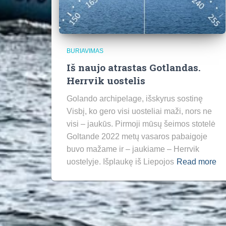
BURIAVIMAS
Iš naujo atrastas Gotlandas.
Herrvik uostelis
Golando archipelage, išskyrus sostinę
Visbį, ko gero visi uosteliai maži, nors ne
visi – jaukūs. Pirmoji mūsų šeimos stotelė
Goltande 2022 metų vasaros pabaigoje
buvo mažame ir – jaukiame – Herrvik
uostelyje. Išplaukę iš Liepojos
Read more