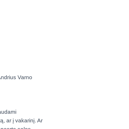
Andrius Varno
iaudami
, ar į vakarinį. Ar