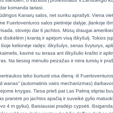
kti šiandien, o važiuoti į profesoriaus V.Lansbergio k
 dar komanda tariasi.
pūdingos Kanarų salos, net sunku aprašyti. Viena vi
me Fuertoventuros salos pietinėje dalyje, įlankoje iš
visada, stovėjo dar 6 jachtos. Mūsų draugai amerikiečia
le išsikėlėm į krantą ir apėjom visą iškyšulį. Tokios į
šioje kelionėje radęs: iškyšulys, senas švyturys, apl
aimelis, kavinė su terasa ant iškyšulio krašto ir ap
ras. Na tiesiog mėnulio peizažas ir nėra turistų ir pr
ertraukos teko buriuoti visa dieną: iš Fuertoventuro
vind wanas” (automatinis vairo mechanizmas) darbavo
inėjome knygas. Tiesa prieš pat Las Palmą stipriai bu
nas pranėrė po jachtos apačią ir suveikė gylio matuokl
vo 4 m gyliui). Baisiausiai pradėjo cypsėti. Išsiganda