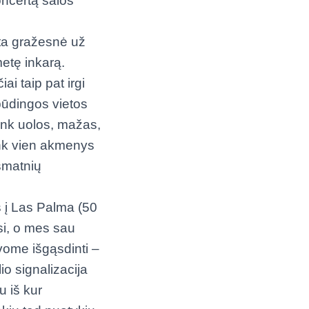
oncertą salos
eta gražesnė už
metę inkarą.
i taip pat irgi
spūdingos vietos
ink uolos, mažas,
link vien akmenys
ašmatnių
s į Las Palma (50
si, o mes sau
vome išgąsdinti –
io signalizacija
u iš kur