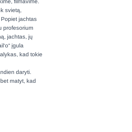
kime, filmavime.
k svietą,
 Popiet jachtas
u profesorium
ą, jachtas, jų
l‘o“ įgula
 dalykas, kad tokie
ndien daryti.
 bet matyt, kad