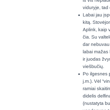
iš vis neplau
viduryje, tad
Labai jau įs
kitą. Stovėjo
Aplink, kaip 
čia. Su valte
dar nebuvau 
labai mažas k
ir juodas žvy
viešbučių.
Po ilgesnes p
j.m.). Vėl “
ramiai skait
didelis delfi
(nustatyta bu