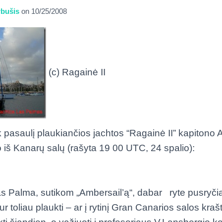
bušis
on
10/25/2008
(c) Ragainė II
pasaulį plaukiančios jachtos “Ragainė II” kapitono 
o iš Kanarų salų (rašyta 19 00 UTC, 24 spalio):
 Palma, sutikom „Ambersail’ą“, dabar ryte pusryč
r toliau plaukti – ar į rytinį Gran Canarios salos kraštą