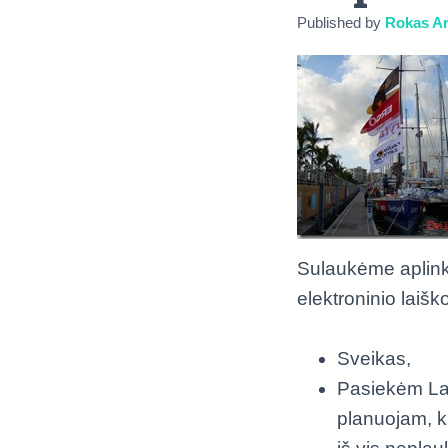
Published by
Rokas Ar
Sulaukėme aplink 
elektroninio laišk
Sveikas,
Pasiekėm Las
planuojam, ku