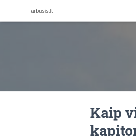
arbusis.lt
Kaip v
kapito