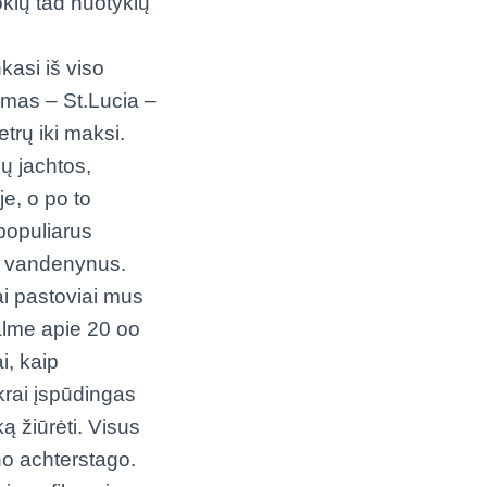
okių tad nuotykių
kasi iš viso
lmas – St.Lucia –
trų iki maksi.
ų jachtos,
je, o po to
populiarus
ja vandenynus.
i pastoviai mus
alme apie 20 oo
i, kaip
krai įspūdingas
ką žiūrėti. Visus
no achterstago.