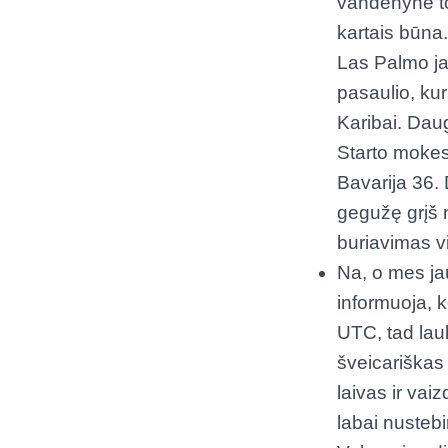
vandenyne to
kartais būna.
Las Palmo jac
pasaulio, ku
Karibai. Dau
Starto mokes
Bavarija 36. 
gegužę grįš 
buriavimas v
Na, o mes ja
informuoja, 
UTC, tad lauk
šveicariškas
laivas ir vaiz
labai nusteb