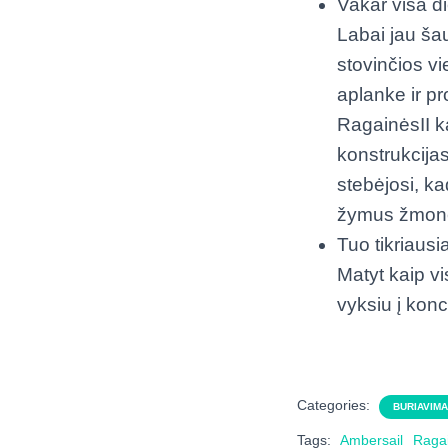
Vakar visa di
Labai jau šau
stovinčios vi
aplanke ir p
RagainėsII ka
konstrukcijas
stebėjosi, ka
žymus žmonės
Tuo tikriausi
Matyt kaip vi
vyksiu į konc
Categories:
BURIAVIM
Tags:
Ambersail
Ragai