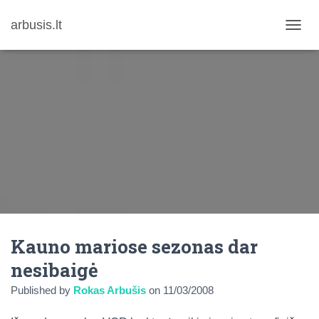
arbusis.lt
T
O
G
G
L
E
N
A
V
I
G
A
T
I
O
N
Kauno mariose sezonas dar
nesibaigė
Published by
Rokas Arbušis
on
11/03/2008