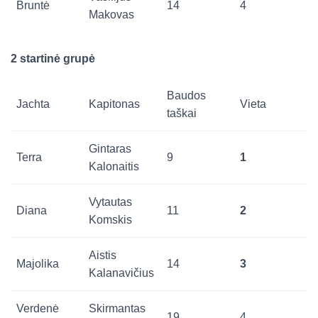
Bruntė
14
4
Makovas
2 startinė grupė
Baudos
Jachta
Kapitonas
Vieta
taškai
Gintaras
Terra
9
1
Kalonaitis
Vytautas
Diana
11
2
Komskis
Aistis
Majolika
14
3
Kalanavičius
Verdenė
Skirmantas
19
4