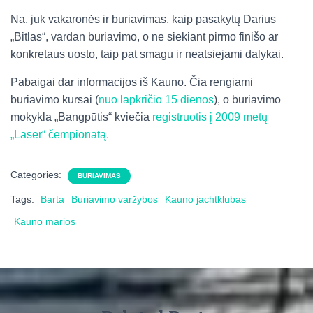
Na, juk vakaronės ir buriavimas, kaip pasakytų Darius
„Bitlas“, vardan buriavimo, o ne siekiant pirmo finišo ar
konkretaus uosto, taip pat smagu ir neatsiejami dalykai.
Pabaigai dar informacijos iš Kauno. Čia rengiami
buriavimo kursai (
nuo lapkričio 15 dienos
), o buriavimo
mokykla „Bangpūtis“ kviečia
registruotis į 2009 metų
„Laser“ čempionatą.
Categories:
BURIAVIMAS
Tags:
Barta
Buriavimo varžybos
Kauno jachtklubas
Kauno marios