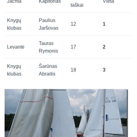
Jachta
Kapitonas
Vieta
taškai
Knygų
Paulius
12
1
klubas
Jaršovas
Tauras
Levantė
17
2
Rymonis
Knygų
Šarūnas
18
3
klubas
Abraitis