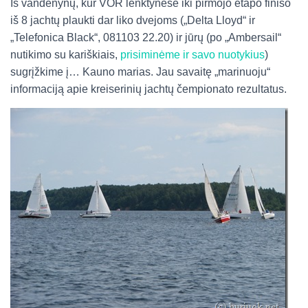
Iš vandenynų, kur VOR lenktynėse iki pirmojo etapo finišo
iš 8 jachtų plaukti dar liko dvejoms („Delta Lloyd“ ir
„Telefonica Black“, 081103 22.20) ir jūrų (po „Ambersail“
nutikimo su kariškiais,
prisiminėme ir savo nuotykius
)
sugrįžkime į… Kauno marias. Jau savaitę „marinuoju“
informaciją apie kreiserinių jachtų čempionato rezultatus.