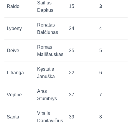
Sailius
Raido
15
3
Dapkus
Renatas
Lyberty
24
4
Balčiūnas
Romas
Deivė
25
5
Mališauskas
Kęstutis
Litranga
32
6
Januška
Aras
Vėjūnė
37
7
Stumbrys
Vitalis
Santa
39
8
Danilavičius