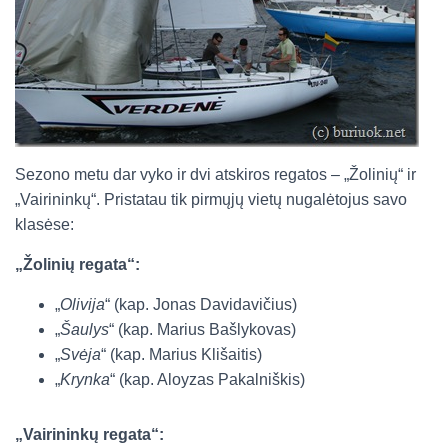
Sezono metu dar vyko ir dvi atskiros regatos – „Žolinių“ ir
„Vairininkų“. Pristatau tik pirmųjų vietų nugalėtojus savo
klasėse:
„Žolinių regata“:
„
Olivija
“ (kap. Jonas Davidavičius)
„
Šaulys
“ (kap. Marius Bašlykovas)
„
Svėja
“ (kap. Marius Klišaitis)
„
Krynka
“ (kap. Aloyzas Pakalniškis)
„Vairininkų regata“: