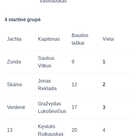
Vasiliauskas
4 startinė grupė
Baudos
Jachta
Kapitonas
Vieta
taškai
Saulius
Zunda
9
1
Vitkus
Jonas
Skalva
12
2
Reklaitis
Gražvydas
Verdenė
17
3
Lukoševičius
Kęstutis
13
20
4
Rutkauskas