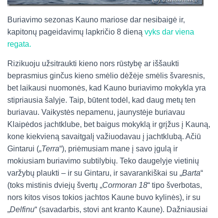
Buriavimo sezonas Kauno mariose dar nesibaigė ir,
kapitonų pageidavimų lapkričio 8 dieną
vyks dar viena
regata.
Rizikuoju užsitraukti kieno nors rūstybę ar iššaukti
beprasmius ginčus kieno smėlio dėžėje smėlis švaresnis,
bet laikausi nuomonės, kad Kauno buriavimo mokykla yra
stipriausia šalyje. Taip, būtent todėl, kad daug metų ten
buriavau. Vaikystės nepamenu, jaunystėje buriavau
Klaipėdos jachtklube, bet baigus mokyklą ir grįžus į Kauną,
kone kiekvieną savaitgalį važiuodavau į jachtklubą. Ačiū
Gintarui („
Terra
“), priėmusiam mane į savo įgulą ir
mokiusiam buriavimo subtilybių. Teko daugelyje vietinių
varžybų plaukti – ir su Gintaru, ir savarankiškai su „
Barta
“
(toks mistinis dviejų švertų „
Cormoran
18
“ tipo šverbotas,
nors kitos visos tokios jachtos Kaune buvo kylinės), ir su
„
Delfinu
“ (savadarbis, stovi ant kranto Kaune). Dažniausiai