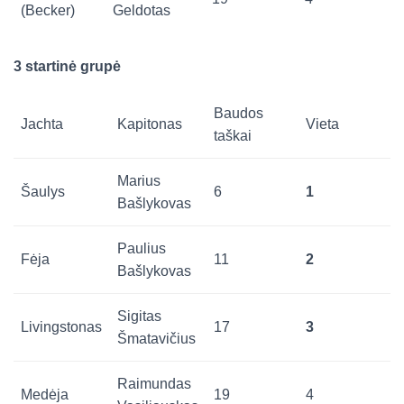
(Becker)
Geldotas
3 startinė grupė
Baudos
Jachta
Kapitonas
Vieta
taškai
Marius
Šaulys
6
1
Bašlykovas
Paulius
Fėja
11
2
Bašlykovas
Sigitas
Livingstonas
17
3
Šmatavičius
Raimundas
Medėja
19
4