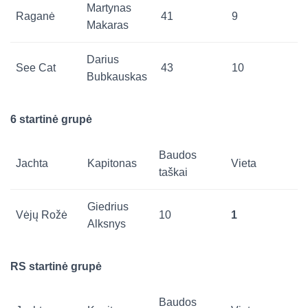
Martynas
Raganė
41
9
Makaras
Darius
See Cat
43
10
Bubkauskas
6 startinė grupė
Baudos
Jachta
Kapitonas
Vieta
taškai
Giedrius
Vėjų Rožė
10
1
Alksnys
RS startinė grupė
Baudos