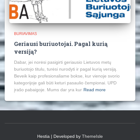
BURIAVIMAS
Geriausi buriuotojai. Pagal kurią
versiją?
Dabar, jei norėsi pasigirti geriausio Lietuvos metų
buriuotojo titulu, turėsi nurodyti ir pagal kurią versiją.
Beveik kaip profesionaliame bokse, kur vienoje svorio
kategorijoje gali būti keturi pasaulio čempionai. UPD
įrašo pabaigoje. Mums dar yra kur
Read more
Hestia | Developed by
ThemeIsle