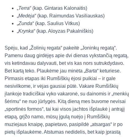
„
Terra
“ (kap. Gintaras Kalonaitis)
„
Medėja
“ (kap. Raimundas Vasiliauskas)
„
Zunda
“ (kap. Saulius Vitkus)
„
Krynka
“ (kap. Aloyzas Pakalniškis)
Spėju, kad „Žolinių regata“ pakeitė „Joninkų regatą“.
Pamenu daug girdėjęs apie dvi dienas vykstančią regatą,
vis ketindavau dalyvauti, bet vis kas nors sutrukdydavo.
Bet kartą teko. Plaukėme jau minėta „
Barta
“ keturiese.
Pirmasis etapas iki Rumšiškių ėjosi puikiai – ir gale
nesivilkome, ir vėjas gausiai pūtė. Vakare Rumšiškių
įlankoje tradiciškai vyko vakaronė, su dainomis ir „menkių
šėrimu“ ne nuo jūrlygės. Kitą dieną mes buvome nevisai
„sportinės formos“, tai kai visos jachtos išplaukė į antrąjį
etapą, grįžo namo, mūsų įgulą nuėjo į Rumšiškių
muziejaus knaipę, papietavo, pasipildė „atsargas“ ir po
pietų išplaukėme. Atstumas nedidelis, bet kaip įprastą