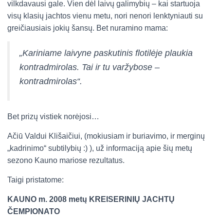
vilkdavausi gale. Vien dėl laivų galimybių – kai startuoja
visų klasių jachtos vienu metu, nori nenori lenktyniauti su
greičiausiais jokių šansų. Bet nuramino mama:
„Kariniame laivyne paskutinis flotilėje plaukia
kontradmirolas. Tai ir tu varžybose –
kontradmirolas“.
Bet prizų vistiek norėjosi…
Ačiū Valdui Klišaičiui, (mokiusiam ir buriavimo, ir merginų
„kadrinimo“ subtilybių :) ), už informaciją apie šių metų
sezono Kauno mariose rezultatus.
Taigi pristatome:
KAUNO m. 2008 metų KREISERINIŲ JACHTŲ
ČEMPIONATO