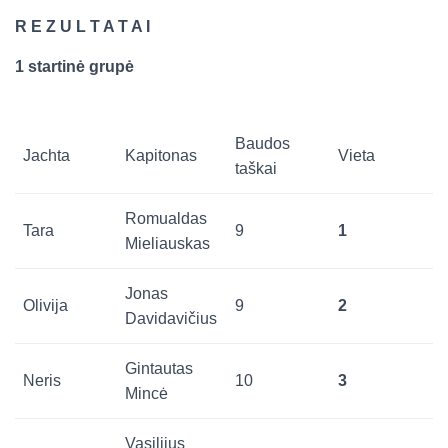
R E Z U L T A T A I
1 startinė grupė
Baudos
Jachta
Kapitonas
Vieta
taškai
Romualdas
Tara
9
1
Mieliauskas
Jonas
Olivija
9
2
Davidavičius
Gintautas
Neris
10
3
Mincė
Vasilijus