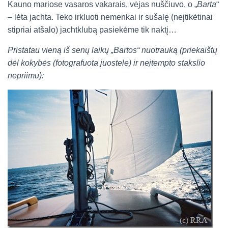
Kauno mariose vasaros vakarais, vėjas nuščiuvo, o „
Barta
“
– lėta jachta. Teko irkluoti nemenkai ir sušalę (neįtikėtinai
stipriai atšalo) jachtklubą pasiekėme tik naktį…
Pristatau vieną iš senų laikų „Bartos“ nuotrauką (priekaištų
dėl kokybės (fotografuota juostele) ir neįtempto stakslio
nepriimu):