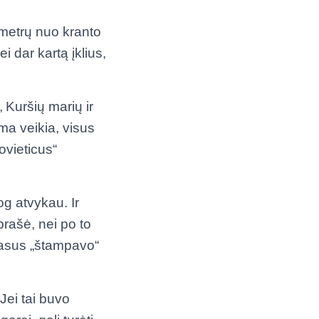
 metrų nuo kranto
i dar kartą įklius,
 Kuršių marių ir
ema veikia, visus
ovieticus“
og atvykau. Ir
prašė, nei po to
 pasus „štampavo“
Jei tai buvo