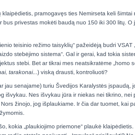
 klaipėdietis, pramogavęs ties Nemirseta keli šimtai
 bus privestas mokėti baudą nuo 150 iki 300 litų. O je
enio teisinio režimo taisyklių“ pažeidėją budri VSAT „
vaizdo stebėjimo sistema“. Gal ir gerai, kad tokia sist
jektus stebi. Bet ar tikrai mes neatsikratėme „homo s
ai, tarakonai..
.) viską drausti, kontroliuoti?
ar jau senajame) turiu Švedijos Karalystės įspaudą, j
g išvykau. Nes išvykau jūra ir niekas nei tikrino, nei 
 Nors žinojo, jog išplaukiame. Ir čia dar tuomet, kai
 žymomis.
šo, kokia „plaukiojimo priemone“ plaukė klaipėdietis. 