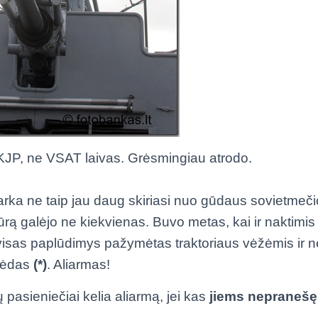
e KJP, ne VSAT laivas. Grėsmingiau atrodo.
arka ne taip jau daug skiriasi nuo gūdaus sovietmeč
į jūrą galėjo ne kiekvienas. Buvo metas, kai ir naktimis
visas paplūdimys pažymėtas traktoriaus vėžėmis ir 
 pėdas
(*)
. Aliarmas!
 pasieniečiai kelia aliarmą, jei kas
jiems nepranešę