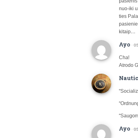
pasienis
nuo-iki 
ties Pal
pasienie
kitaip…
Ayo
· 0
Cha!
Atrodo G.
Nautic
“Socializ
“Ordnung 
“Saugom
Ayo
· 0