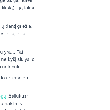
gerai, gali turėti
tikslą) ir ją faksu
ių dantį griežia.
r tie, ir tie
jau yra… Tai
ne kyšį siūlys, o
 netobuli.
o (ir kasdien
a
.
jėgų
„žaliukus“
tu naktimis