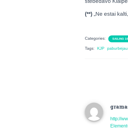
stebėdavo Klaipėd
(**)
„Ne estai kalt
Categories:
SAILING 1
Tags:
KJP
paburbėjau
grama
http://w
Element