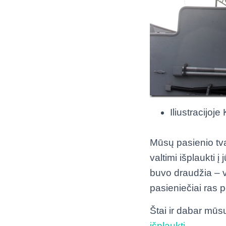
Iliustracijoj
Mūsų pasienio tv
valtimi išplaukti 
buvo draudžia – 
pasieniečiai ras
Štai ir dabar mūsų
išplaukti
.