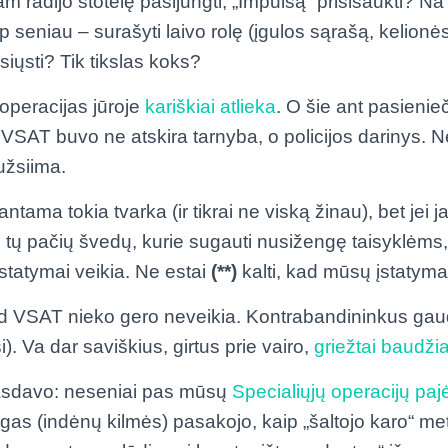
 jam radijo stotelę pasijungti, „Impulsą“ prisišaukti? Na 
p seniau – surašyti laivo rolę (įgulos sąrašą, kelionės 
iųsti? Tik tikslas koks?
 operacijas jūroje
kariškiai atlieka
. O šie ant pasienieč
VSAT buvo ne atskira tarnyba, o policijos darinys. Nes i
užsiima.
tama tokia tvarka (ir tikrai ne viską žinau), bet jei 
 tų pačių švedų, kurie sugauti nusižengę taisyklėms, 
įstatymai veikia. Ne estai
(**)
kalti, kad mūsų įstatymai
 VSAT nieko gero neveikia. Kontrabandininkus gaud
i). Va dar saviškius, girtus prie vairo,
griežtai baudži
rasdavo: neseniai pas mūsų
Specialiųjų operacijų pa
gas (indėnų kilmės) pasakojo, kaip „šaltojo karo“ me