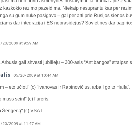
 pasiima nuo borto asmenybes nustatymui, tai trunka apie 2 val
uz kazkokio rezimo pazeidima. Niekaip nesuprantu kas per rezima
anga su guminuke pasigavo – gal per arti prie Rusijos sienos b
ciams dar integracija i ES neprasidejus? Sovietines dar pagirios
5/20/2009 at 9:59 AM
Arbusis gali shvesti jubilieju – 300-asis “Ant bangos” straipsnis
alis
· 05/20/2009 at 10:44 AM
m – eto učiot!“ (c) “Ivanovas ir Rabinovičius, arba I go to Haifa“.
muss sein!“ (c) fiureris.
 Šengeną“ (c) VSAT
5/20/2009 at 11:47 AM