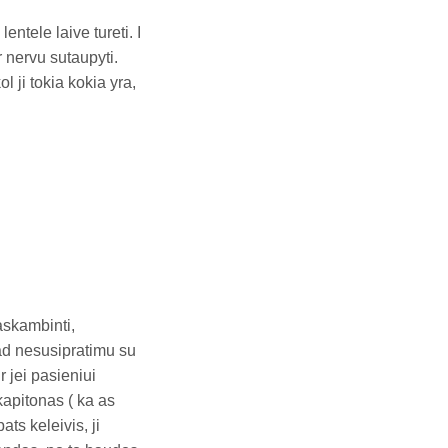
entele laive tureti. I
 nervu sutaupyti.
 ji tokia kokia yra,
askambinti,
kad nesusipratimu su
 jei pasieniui
kapitonas ( ka as
ats keleivis, ji