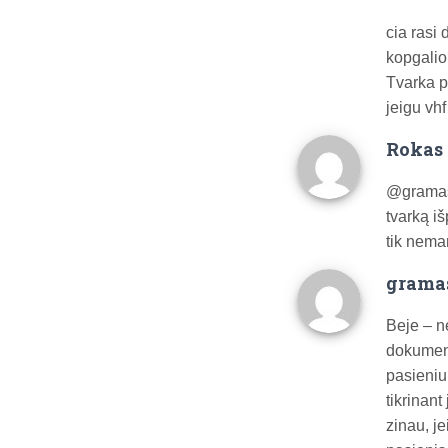
cia rasi 
kopgalio
Tvarka pa
jeigu vh
Rokas 
@grama
tvarką iš
tik neman
grama
Beje – n
dokumenta
pasieniu
tikrinan
zinau, je