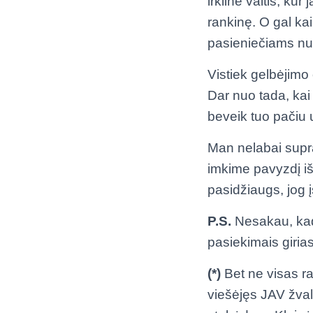
irklinė valtis, kur
rankinę. O gal kai
pasieniečiams nus
Vistiek gelbėjimo
Dar nuo tada, kai 
beveik tuo pačiu 
Man nelabai supran
imkime pavyzdį iš
pasidžiaugs, jog 
P.S.
Nesakau, kad
pasiekimais girias
(*)
Bet ne visas 
viešėjęs JAV žval