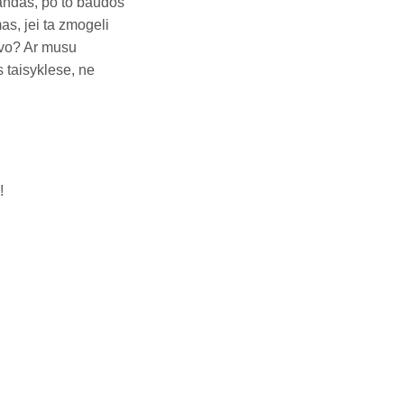
andas, po to baudos
s, jei ta zmogeli
uvo? Ar musu
 taisyklese, ne
!