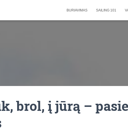
BURIAVIMAS
SAILING 101
V
, brol, į jūrą – pasi
s