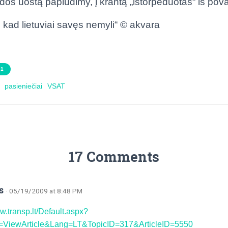
os uostą paplūdimy, į krantą „ištorpeduotas“ iš pova
i, kad lietuviai savęs nemyli“ © akvara
01
pasieniečiai
VSAT
17 Comments
s
· 05/19/2009 at 8:48 PM
ww.transp.lt/Default.aspx?
=ViewArticle&Lang=LT&TopicID=317&ArticleID=5550