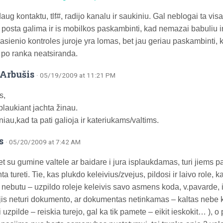
daug kontaktu, tlf#, radijo kanalu ir saukiniu. Gal neblogai ta visa l
 posta galima ir is mobilkos paskambinti, kad nemazai babuliu ir
sienio kontroles juroje yra lomas, bet jau geriau paskambinti, kol
f po ranka neatsiranda.
Arbušis
· 05/19/2009 at 11:21 PM
s,
plaukiant jachta žinau.
iau,kad ta pati galioja ir kateriukams/valtims.
s
· 05/20/2009 at 7:42 AM
et su gumine valtele ar baidare i jura isplaukdamas, turi jiems p
 tureti. Tie, kas plukdo keleivius/zvejus, pildosi ir laivo role, 
 nebutu – uzpildo roleje keleivis savo asmens koda, v.pavarde, ir
t jis neturi dokumento, ar dokumentas netinkamas – kaltas nebe 
i uzpilde – reiskia turejo, gal ka tik pamete – eikit ieskokit… ), o p