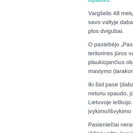
Vargšelis 48 metų
savo valtyje dabar
plos dvigubai.
O pastebėjo „Pasi
teritorinės jūros 
plaukiojančius ob
mastymo (
tarakon
Iki šiol pase (dab
neturiu spaudo, jo
Lietuvoje ieškojo.
įvykimo/išvykimo
Pasieniečiai nera