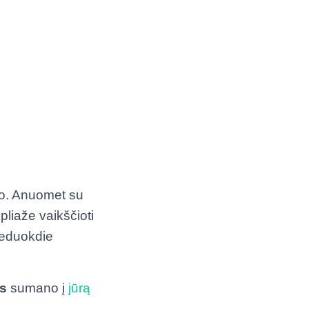
io. Anuomet su
 pliaže vaikščioti
neduokdie
s
sumano į
jūrą