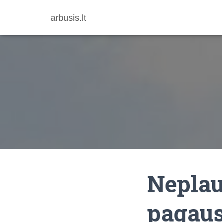
arbusis.lt
Neplauk
pagau