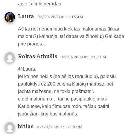
apie tai info neradau.
Laura
· 02/20/2009 at 11:15 AM
Aš tai net nenumniau kiek tas malonumas (tikrai
malonu?) kainuoja, tai dabar va žinosiu:) Gal kada
prie progos…
Rokas Arbušis
· 02/20/2009 at 12:07 PM
@Laura,
jei kainos nekils (ne aš jas reguliuoju), galėsiu
paplukdyti už 200lt/diena Kuršių mariose. bet
jachta mažesnė, ne tokia prašmatni.
o dėl malonumo… tai ne pasiplaukiojimas
Karibuose, kaip filmuose rodo, tačiau patirti
įspūdžiai tikrai bus malonūs.
bitlas
· 02/20/2009 at 12:33 PM