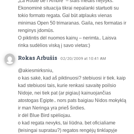
„La Route de l’Ambre“ – šiais metais neįvyks.
Ekonominė situacija tikrai nepalanki startuoti su
tokio formato regata. Gal būt atplauks vienas
minimas Open 50 trimaranas. Gaila, nes formatas ir
renginys įdomūs.
O piktintis dėl nuomos kainų – nerimta.. Laisva
rinka sudėlios viską į savo vietas:)
Rokas Arbušis
· 02/20/2009 at 10:41 AM
@akiesmirksniu,
o kas sakė, kad aš piktinuosi? stebiuosi ir tiek. kaip
kad stebiuosi tais, kurie renkasi savaitę poilsio
Nidoje, nei tiek pat (ar pigiau) kainuojančias
atostogas Egipte.. nors pats baigiau Nidos mokyklą
ir man Neringa yra prieš širdies.
ir dėl Blue Bird spėliojau.
o kad regata nevyks, tai liūdna. bet oficialiame
(teisingai supratau?) regatos rengėjų tinklapyje