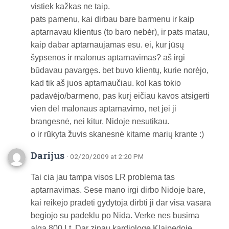
vistiek kažkas ne taip.
pats pamenu, kai dirbau bare barmenu ir kaip
aptarnavau klientus (to baro nebėr), ir pats matau,
kaip dabar aptarnaujamas esu. ei, kur jūsų
šypsenos ir malonus aptarnavimas? aš irgi
būdavau pavargęs. bet buvo klientų, kurie norėjo,
kad tik aš juos aptarnaučiau. kol kas tokio
padavėjo/barmeno, pas kurį eičiau kavos atsigerti
vien dėl malonaus aptarnavimo, net jei ji
brangesnė, nei kitur, Nidoje nesutikau.
o ir rūkyta žuvis skanesnė kitame marių krante :)
Darijus
· 02/20/2009 at 2:20 PM
Tai cia jau tampa visos LR problema tas
aptarnavimas. Sese mano irgi dirbo Nidoje bare,
kai reikejo pradeti gydytoja dirbti ji dar visa vasara
begiojo su padeklu po Nida. Verke nes busima
alga 800 Lt. Dar zinau kardiologe Klaipedoje,