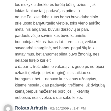
tos mokyklų direktorės turėtų būti gražios – juk
tokias labiausiai į padavėjas priima :)
ne, ne Felikse dirbau. tas baras buvo dabartinio
prie uosto barų/turgelio vietoje. toks vieno aukšto
metalinis angaras, buvusi daržovių ar pan.
parduotuvė. jo savininkas buvo kaunietis
buriuotojas Mikas. baras tai… em… na, veikiau
savadarbė snarglinė, nei baras. pagal šių laikų
matavimus. bet anuomet pilna buvo žmonių, nes
nelabai turėjo kur eiti.
o dabar… trečiadienio vakarą vln, gedo pr. norėjosi
užkasti (reikėjo prieš renginį). susitaikiau su
brangumu. bet… nebuvo kur. vienas uždarytas,
kitame nesulaukiau padavėjo, trečiame ‘už dvigubą
kainą perpus mažesnės porcijos’, į ketvirtą
nebeisiu, nes dvokia. o dar sako krizė…
Rokas Arbušis
· 02/20/2009 at 2:41 PM