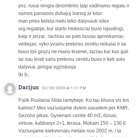
pvz. rusai rengia desimtimis taip vadinamu regatu ir
sumos panasios dubajuj barsoj ar kitur
man pries keleta metu teko dalyvauti rolex
org.regatoje, kur starto mokesciai buvo ispudingi,
kaip ir prizai , tachiau as pats buvau apmokamas
veikejas. vyko yvairiu prekiniu zenklu reikalai ir tai
buvo toli grazu ne mano kisenei, taciau kai kas gali
tai sau leisti salia prekiniu zenklu buvo ir keli solo
dalyviai, pinigai egzistuoja
iki b..
Darijus
· 02/20/2009 at 1:31 PM
Palik Ruslanai Nida ramybeje. Ko tau kliuna vis tos
kainos? Mes vaziuojame dviem savaitem per KMR.
Sezono pikas. Gyvenam centre 40 m3, dusas,
virtuve, kabbarys 2+1, terasa. Mokam 150 – 130 lt.
Vaziuojame kiekvienais metais nuo 2002 m. i ta