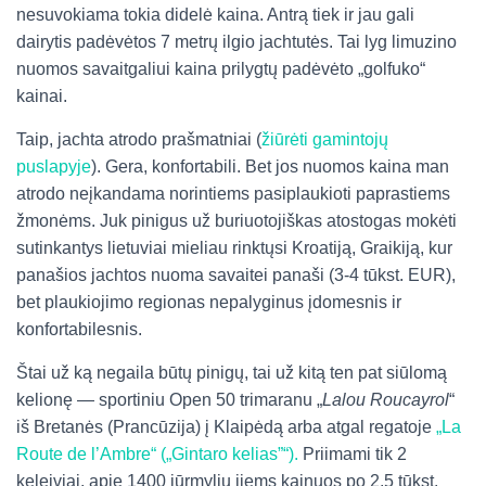
nesuvokiama tokia didelė kaina. Antrą tiek ir jau gali
dairytis padėvėtos 7 metrų ilgio jachtutės. Tai lyg limuzino
nuomos savaitgaliui kaina prilygtų padėvėto „golfuko“
kainai.
Taip, jachta atrodo prašmatniai (
žiūrėti gamintojų
puslapyje
). Gera, konfortabili. Bet jos nuomos kaina man
atrodo neįkandama norintiems pasiplaukioti paprastiems
žmonėms. Juk pinigus už buriuotojiškas atostogas mokėti
sutinkantys lietuviai mieliau rinktųsi Kroatiją, Graikiją, kur
panašios jachtos nuoma savaitei panaši (3-4 tūkst. EUR),
bet plaukiojimo regionas nepalyginus įdomesnis ir
konfortabilesnis.
Štai už ką negaila būtų pinigų, tai už kitą ten pat siūlomą
kelionę — sportiniu Open 50 trimaranu „
Lalou Roucayrol
“
iš Bretanės (Prancūzija) į Klaipėdą arba atgal regatoje
„La
Route de l’Ambre“ („Gintaro kelias”“).
Priimami tik 2
keleiviai, apie 1400 jūrmylių jiems kainuos po 2,5 tūkst.