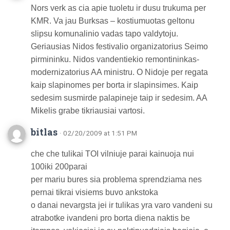
Nors verk as cia apie tuoletu ir dusu trukuma per
KMR. Va jau Burksas – kostiumuotas geltonu
slipsu komunalinio vadas tapo valdytoju.
Geriausias Nidos festivalio organizatorius Seimo
pirmininku. Nidos vandentiekio remontininkas-
modernizatorius AA ministru. O Nidoje per regata
kaip slapinomes per borta ir slapinsimes. Kaip
sedesim susmirde palapineje taip ir sedesim. AA
Mikelis grabe tikriausiai vartosi.
bitlas
· 02/20/2009 at 1:51 PM
che che tulikai TOI vilniuje parai kainuoja nui
100iki 200parai
per mariu bures sia problema sprendziama nes
pernai tikrai visiems buvo ankstoka
o danai nevargsta jei ir tulikas yra varo vandeni su
atrabotke ivandeni pro borta diena naktis be