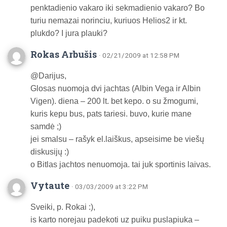
penktadienio vakaro iki sekmadienio vakaro? Bo
turiu nemazai norinciu, kuriuos Helios2 ir kt.
plukdo? I jura plauki?
Rokas Arbušis
· 02/21/2009 at 12:58 PM
@Darijus,
Glosas nuomoja dvi jachtas (Albin Vega ir Albin
Vigen). diena – 200 lt. bet kepo. o su žmogumi,
kuris kepu bus, pats tariesi. buvo, kurie mane
samdė ;)
jei smalsu – rašyk el.laiškus, apseisime be viešų
diskusijų :)
o Bitlas jachtos nenuomoja. tai juk sportinis laivas.
Vytaute
· 03/03/2009 at 3:22 PM
Sveiki, p. Rokai :),
is karto norejau padekoti uz puiku puslapiuka –