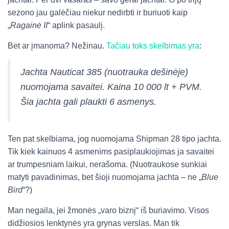
sezono jau galėčiau niekur nedirbti ir buriuoti kaip
„
Ragainė II
“ aplink pasaulį.
Bet ar įmanoma? Nežinau.
Tačiau toks skelbimas yra
:
Jachta Nauticat 385 (nuotrauka dešinėje)
nuomojama savaitei. Kaina 10 000 lt + PVM.
Šia jachta gali plaukti 6 asmenys.
Ten pat skelbiama, jog nuomojama Shipman 28 tipo jachta.
Tik kiek kainuos 4 asmenims pasiplaukiojimas ja savaitei
ar trumpesniam laikui, nerašoma. (Nuotraukose sunkiai
matyti pavadinimas, bet šioji nuomojama jachta – ne „
Blue
Bird
“?)
Man negaila, jei žmonės „varo biznį“ iš buriavimo. Visos
didžiosios lenktynės yra grynas verslas. Man tik