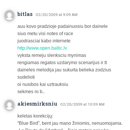
bitlas
· 02/20/2009 at 9:09 AM
auu kovo pradzioje padainuosiu bor dainele
siuo metu visi notes of race
juodrasciai kabo internete
http://www.open.baltic.lv
vyksta remeju slenksciu mynimas
rengiamas regatos uzdarymo scenarijus ir tt
daineles melodija jau sukurta belieka zodzius
sudelioti
oi nusibos kai uztrauksiu
sekmes ro b..
akiesmirksniu
· 02/20/2009 at 10:09 AM
keletas korekcijų:
“Blue Bird”, bent jau mano žiniomis, nenuomojama.