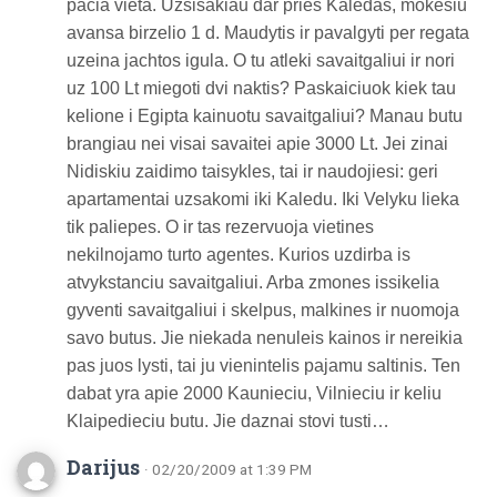
pacia vieta. Uzsisakiau dar pries Kaledas, mokesiu
avansa birzelio 1 d. Maudytis ir pavalgyti per regata
uzeina jachtos igula. O tu atleki savaitgaliui ir nori
uz 100 Lt miegoti dvi naktis? Paskaiciuok kiek tau
kelione i Egipta kainuotu savaitgaliui? Manau butu
brangiau nei visai savaitei apie 3000 Lt. Jei zinai
Nidiskiu zaidimo taisykles, tai ir naudojiesi: geri
apartamentai uzsakomi iki Kaledu. Iki Velyku lieka
tik paliepes. O ir tas rezervuoja vietines
nekilnojamo turto agentes. Kurios uzdirba is
atvykstanciu savaitgaliui. Arba zmones issikelia
gyventi savaitgaliui i skelpus, malkines ir nuomoja
savo butus. Jie niekada nenuleis kainos ir nereikia
pas juos lysti, tai ju vienintelis pajamu saltinis. Ten
dabat yra apie 2000 Kaunieciu, Vilnieciu ir keliu
Klaipedieciu butu. Jie daznai stovi tusti…
Darijus
· 02/20/2009 at 1:39 PM