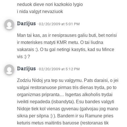
neduok dieve nori kazkokio lygio
i nida valgyt nevaziuok
Darijus
· 02/20/2009 at 5:01 PM
Man tai kas, as ir nesiprauses galiu buti, bet norisi
ir moteriskes matyti KMR metu. O tai liudna
vakarais :). O tu gal netingi kasytis, kad su Mince
vis :) ?
Darijus
· 02/20/2009 at 5:12 PM
Zodziu Nidoj yra tep su valgymu. Pats daraisi, o jei
valgai restoranuose pirmas tris dienas tryda, po to
organizmas pripranta… Isgertas alkoholis trydai
iveikti nepadeda (isbandyta). Esu bandes valgyti
Nidoje tiek kol vienas gyvenau (galvojau jog mano
sikna per silpna :) ). Bandem ir su Ramune pries
keturis metus maitintis baruose (restoranas tik