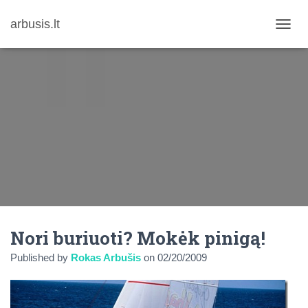
arbusis.lt
T
O
G
G
L
E
N
A
V
I
G
A
T
I
O
N
Nori buriuoti? Mokėk pinigą!
Published by
Rokas Arbušis
on
02/20/2009