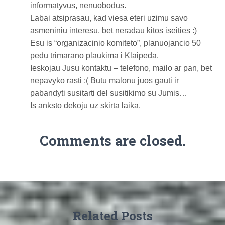
informatyvus, nenuobodus.
Labai atsiprasau, kad viesa eteri uzimu savo
asmeniniu interesu, bet neradau kitos iseities :)
Esu is “organizacinio komiteto”, planuojancio 50
pedu trimarano plaukima i Klaipeda.
Ieskojau Jusu kontaktu – telefono, mailo ar pan, bet
nepavyko rasti :( Butu malonu juos gauti ir
pabandyti susitarti del susitikimo su Jumis…
Is anksto dekoju uz skirta laika.
Comments are closed.
Related Posts