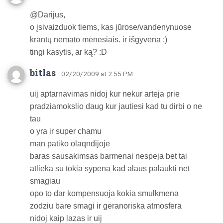
@Darijus,
o įsivaizduok tiems, kas jūrose/vandenynuose
krantų nemato mėnesiais. ir išgyvena :)
tingi kasytis, ar ką? :D
bitlas
· 02/20/2009 at 2:55 PM
uij aptarnavimas nidoj kur nekur arteja prie
pradziamokslio daug kur jautiesi kad tu dirbi o ne
tau
o yra ir super chamu
man patiko olaqndijoje
baras sausakimsas barmenai nespeja bet tai
atlieka su tokia sypena kad alaus palaukti net
smagiau
opo to dar kompensuoja kokia smulkmena
zodziu bare smagi ir geranoriska atmosfera
nidoj kaip lazas ir uij