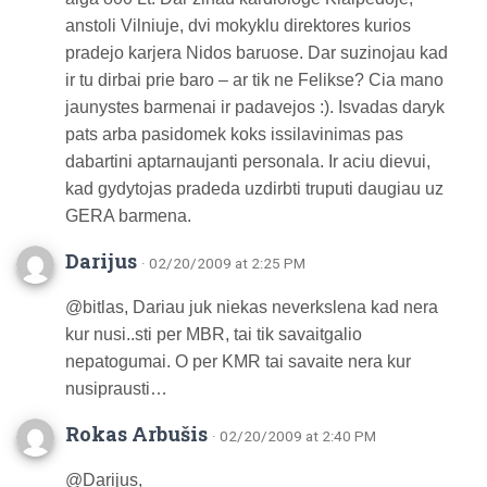
anstoli Vilniuje, dvi mokyklu direktores kurios
pradejo karjera Nidos baruose. Dar suzinojau kad
ir tu dirbai prie baro – ar tik ne Felikse? Cia mano
jaunystes barmenai ir padavejos :). Isvadas daryk
pats arba pasidomek koks issilavinimas pas
dabartini aptarnaujanti personala. Ir aciu dievui,
kad gydytojas pradeda uzdirbti truputi daugiau uz
GERA barmena.
Darijus
· 02/20/2009 at 2:25 PM
@bitlas, Dariau juk niekas neverkslena kad nera
kur nusi..sti per MBR, tai tik savaitgalio
nepatogumai. O per KMR tai savaite nera kur
nusiprausti…
Rokas Arbušis
· 02/20/2009 at 2:40 PM
@Darijus,