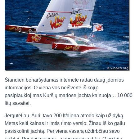
Šiandien benaršydamas internete radau daug įdomios
informacijos. O viena vos neišvertė iš kojų:
pasiplaukiojimas Kuršių mariose jachta kainuoja… 10 000
litų savaitei.
Jergutėliau. Auri, tavo 200 lt/diena atrodo kaip už dyką.
Metas kelti kainas ir imtis rimto verslo. Žinau iš ko galiu
pasiskolinti jachtą. Per vieną vasarą uždirbčiau savo
jachtai. Per dvi vasaras – savo gerai jachtai. O po trijų