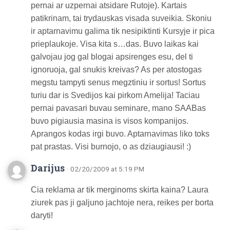
pernai ar uzpernai atsidare Rutoje). Kartais
patikrinam, tai trydauskas visada suveikia. Skoniu
ir aptarnavimu galima tik nesipiktinti Kursyje ir pica
prieplaukoje. Visa kita s…das. Buvo laikas kai
galvojau jog gal blogai apsirenges esu, del ti
ignoruoja, gal snukis kreivas? As per atostogas
megstu tampyti senus megztiniu ir sortus! Sortus
turiu dar is Svedijos kai pirkom Amelija! Taciau
pernai pavasari buvau seminare, mano SAABas
buvo pigiausia masina is visos kompanijos.
Aprangos kodas irgi buvo. Aptarnavimas liko toks
pat prastas. Visi burnojo, o as dziaugiausi! :)
Darijus
· 02/20/2009 at 5:19 PM
Cia reklama ar tik merginoms skirta kaina? Laura
ziurek pas ji galjuno jachtoje nera, reikes per borta
daryti!