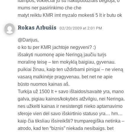
itampos, vokieciai jo su naktipuodziais begioja, o
mums ner pasirinkimo che che
matyt reiktu KMR imt myzalo mokesti 5 lt ir butu ok
Rokas Arbušis
· 02/20/2009 at 2:01 PM
@Darijus,
o ko tu per KMR jachtoje negyveni? :)
išsakyti nuomonę apie Neringą jaučiu turįs
moralinę teisę – ten mokyklą baigiau, gyvenau.
puikiai žinau, kaip ten uždirbami pinigai – ne vieną
vasarą malkinėje pragyvenau. bet net ne apie
būsto nuomos kainas aš.
Turkija už 1500 lt + savo išlaidos/savaitė yra, mano
galva, pigiau kainos/kokybės atžvilgiu, nei Neringa.
nes užkelti kainas ir nesistengti nieko aptarnavimo
sferoje vien dėl savo išskirtinio statuso yra… hm…
kaip čia tiksliau išsireikšti? trumparegiška netinka –
atrodo, kad ten “biznis” niekada nesibaigs. bet