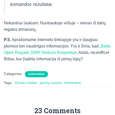
komandos rezultatai.
Nekantriai laukiam. Nuotraukoje viršuje – vienas iš tokių
regatos trimaranų.
P.S.
Aprašomame interneto tinklapyje yra ir daugiau
įdomios bei naudingos informacijos. Yra ir žinia, kad
„Baltic
Open Regatte 2009“ finišuos Klaipėdoje
. Aūūū, raceofficer
Bitlas, kur žadėta informacija iš pirmų lūpų?
Categories:
BURIAVIMAS
Tags:
Gintaro kelias
jachtų nuoma
trimaranai
23 Comments