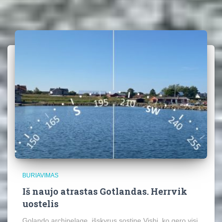
BURIAVIMAS
Iš naujo atrastas Gotlandas. Herrvik
uostelis
Golando archipelage, išskyrus sostinę Visbį, ko gero visi