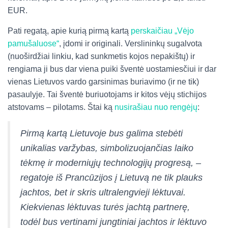
EUR.
Pati regatą, apie kurią pirmą kartą
perskaičiau „Vėjo
pamušaluose“
, įdomi ir originali. Verslininkų sugalvota
(nuoširdžiai linkiu, kad sunkmetis kojos nepakištų) ir
rengiama ji bus dar viena puiki šventė uostamiesčiui ir dar
vienas Lietuvos vardo garsinimas buriavimo (ir ne tik)
pasaulyje. Tai šventė buriuotojams ir kitos vėjų stichijos
atstovams – pilotams. Štai ką
nusirašiau nuo rengėjų
:
Pirmą kartą Lietuvoje bus galima stebėti
unikalias varžybas, simbolizuojančias laiko
tėkmę ir moderniųjų technologijų progresą, –
regatoje iš Prancūzijos į Lietuvą ne tik plauks
jachtos, bet ir skris ultralengvieji lėktuvai.
Kiekvienas lėktuvas turės jachtą partnerę,
todėl bus vertinami jungtiniai jachtos ir lėktuvo