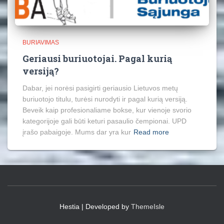
BURIAVIMAS
Geriausi buriuotojai. Pagal kurią
versiją?
Dabar, jei norėsi pasigirti geriausio Lietuvos metų
buriuotojo titulu, turėsi nurodyti ir pagal kurią versiją.
Beveik kaip profesionaliame bokse, kur vienoje svorio
kategorijoje gali būti keturi pasaulio čempionai. UPD
įrašo pabaigoje. Mums dar yra kur
Read more
Hestia | Developed by
ThemeIsle