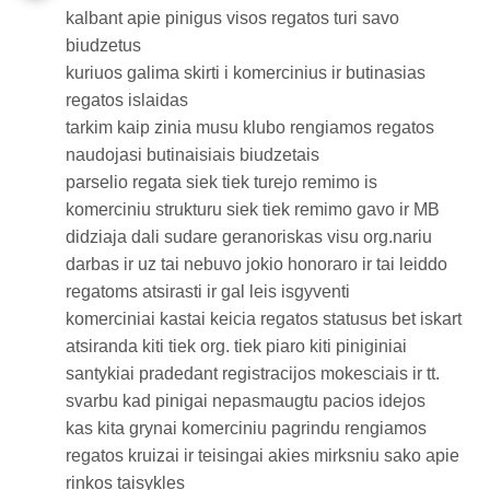
kalbant apie pinigus visos regatos turi savo
biudzetus
kuriuos galima skirti i komercinius ir butinasias
regatos islaidas
tarkim kaip zinia musu klubo rengiamos regatos
naudojasi butinaisiais biudzetais
parselio regata siek tiek turejo remimo is
komerciniu strukturu siek tiek remimo gavo ir MB
didziaja dali sudare geranoriskas visu org.nariu
darbas ir uz tai nebuvo jokio honoraro ir tai leiddo
regatoms atsirasti ir gal leis isgyventi
komerciniai kastai keicia regatos statusus bet iskart
atsiranda kiti tiek org. tiek piaro kiti piniginiai
santykiai pradedant registracijos mokesciais ir tt.
svarbu kad pinigai nepasmaugtu pacios idejos
kas kita grynai komerciniu pagrindu rengiamos
regatos kruizai ir teisingai akies mirksniu sako apie
rinkos taisykles