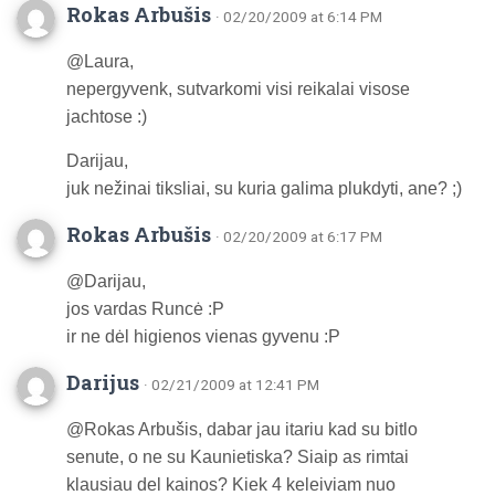
Rokas Arbušis
· 02/20/2009 at 6:14 PM
@Laura,
nepergyvenk, sutvarkomi visi reikalai visose
jachtose :)
Darijau,
juk nežinai tiksliai, su kuria galima plukdyti, ane? ;)
Rokas Arbušis
· 02/20/2009 at 6:17 PM
@Darijau,
jos vardas Runcė :P
ir ne dėl higienos vienas gyvenu :P
Darijus
· 02/21/2009 at 12:41 PM
@Rokas Arbušis, dabar jau itariu kad su bitlo
senute, o ne su Kaunietiska? Siaip as rimtai
klausiau del kainos? Kiek 4 keleiviam nuo