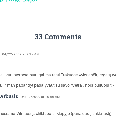
urė
Regatos
Varžybos
33 Comments
· 04/22/2009 at 9:37 AM
ai, kur internete būtų galima rasti Trakuose vykstančių regatų tv
al ir man pabandyt padalyvaut su savo “Vėtra”, nors buriuoju tik 
Arbušis
· 04/22/2009 at 10:56 AM
inusiame Vilniaus jachtklubo tinklapyje (panašiau į tinklaraštį) 