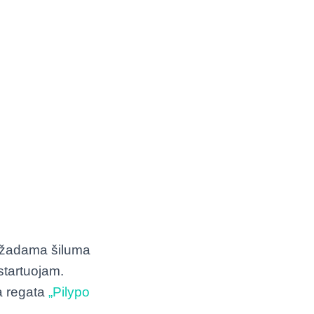
su žadama šiluma
 startuojam.
a regata
„Pilypo