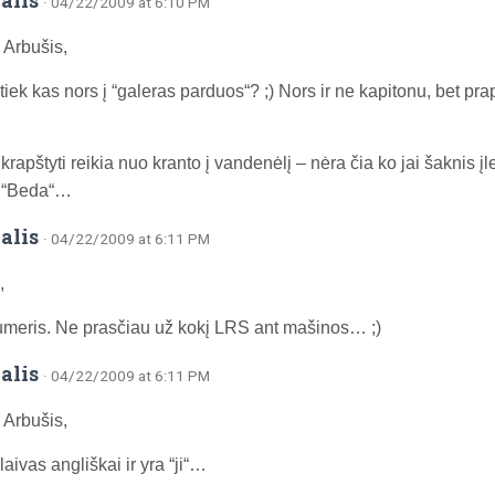
alis
· 04/22/2009 at 6:10 PM
Arbušis,
 tiek kas nors į “galeras parduos“? ;) Nors ir ne kapitonu, bet pra
krapštyti reikia nuo kranto į vandenėlį – nėra čia ko jai šaknis įle
o “Beda“…
alis
· 04/22/2009 at 6:11 PM
,
meris. Ne prasčiau už kokį LRS ant mašinos… ;)
alis
· 04/22/2009 at 6:11 PM
Arbušis,
laivas angliškai ir yra “ji“…