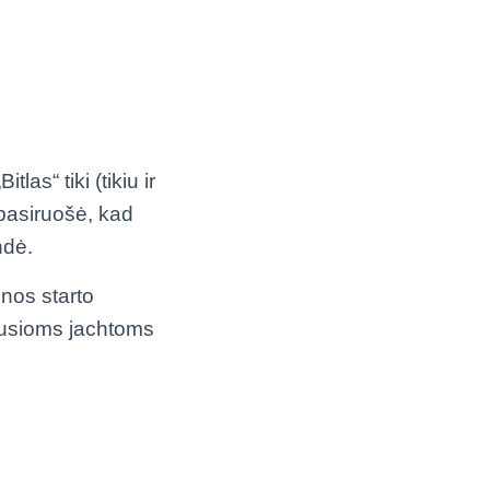
las“ tiki (tikiu ir
 pasiruošė, kad
ndė.
nos starto
avusioms jachtoms