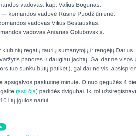
mandos vadovas, kap. Valius Bogunas,
“ — komandos vadovė Rusnė Puodžiūnienė,
komandos vadovas Vilius Bestauskas,
omandos vadovas Antanas Golubovskis.
r klubinių regatų taurių sumanytojų ir rengėjų Darius „Bit
o varžytis panorės ir daugiau jachtų. Gal dar ne visos
nors tuo sunku būtų patikėti), gal dar ne visi apsispre
rie apsigalvos paskutinę minutę. O nuo gegužės 4 die
galite
rasti čia
) padidės dvigubai. Iki tol užsiregistr
0 litų įgulos nariui.
AS