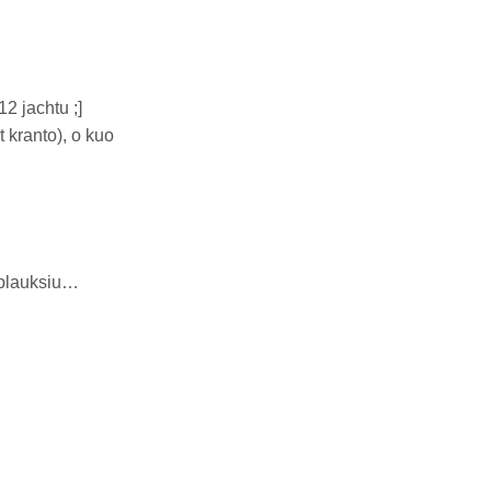
2 jachtu ;]
t kranto), o kuo
 plauksiu…