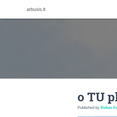
arbusis.lt
o TU p
Published by
Rokas Ar