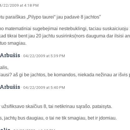
04/22/2009 at 4:18 PM
tu paraiškas „Pilypo taurei“ jau padavė 8 jachtos”
o matematiniai sugebejimai nestebuklingi, taciau suskaiciuoju 1
ad tikrai bent jau 20 jachtu susirinks(nors dauguma dar ilsisi an
tuo smagiau.
Arbušis
· 04/22/2009 at 5:39 PM
lis,
ausi? aš gi be jachtos, be komandos, niekada nežinau ar išvis
Arbušis
· 04/22/2009 at 5:40 PM
 užsifiksavo skaičius 8, tai netikrinau sąrašo. pataisyta.
s, jachtų bus daugiau, o tai ne tik smagiau, bet ir įdomiau.