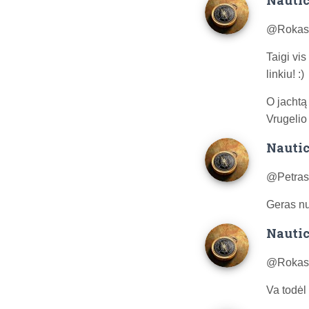
Nautic
@Rokas 
Taigi vis
linkiu! :)
O jachtą 
Vrugeli
Nautic
@Petras
Geras nu
Nautic
@Rokas 
Va todėl 