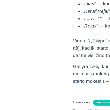
„
Litas
“ — ko
„
Keturi
Vėjai
„
Lady
–
L
“ — 
„
Relax
“ — k
Vieno iš „Pilypo“ i
aš), kad iki start
dar ne visi žino (
Gal yra tokių, ku
mokestis (anketą 
starto mokestis – 1
Categories:
BURIAVIM