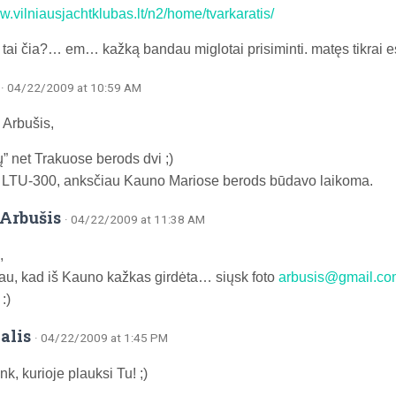
w.vilniausjachtklubas.lt/n2/home/tvarkaratis/
” tai čia?… em… kažką bandau miglotai prisiminti. matęs tikrai e
· 04/22/2009 at 10:59 AM
Arbušis,
ų” net Trakuose berods dvi ;)
 LTU-300, anksčiau Kauno Mariose berods būdavo laikoma.
Arbušis
· 04/22/2009 at 11:38 AM
,
kau, kad iš Kauno kažkas girdėta… siųsk foto
arbusis@gmail.co
:)
alis
· 04/22/2009 at 1:45 PM
nk, kurioje plauksi Tu! ;)