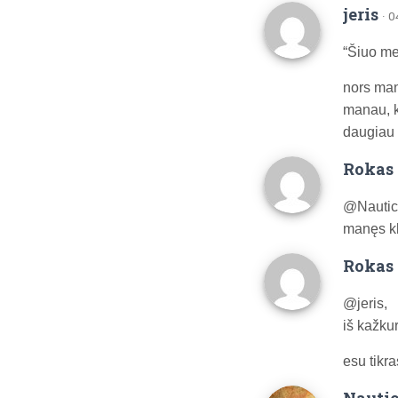
jeris
· 
“Šiuo me
nors man
manau, k
daugiau 
Rokas 
@Nautica
manęs kl
Rokas 
@jeris,
iš kažkur
esu tikra