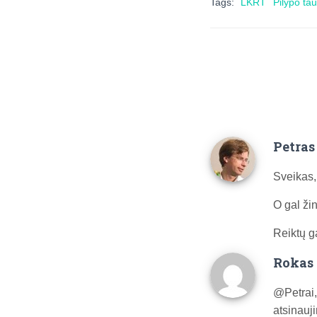
Tags:
LKRT
Pilypo ta
Petras
Sveikas,
O gal žin
Reiktų g
Rokas 
@Petrai,
atsinauj