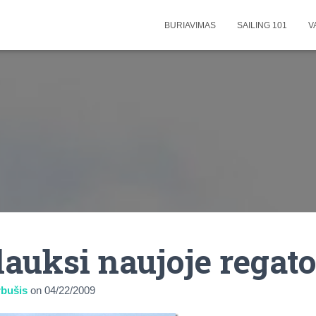
BURIAVIMAS
SAILING 101
V
lauksi naujoje regato
bušis
on
04/22/2009