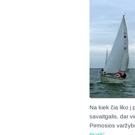
Na kiek čia liko 
savaitgalis, dar v
Pirmosios varžy
taurė“
.