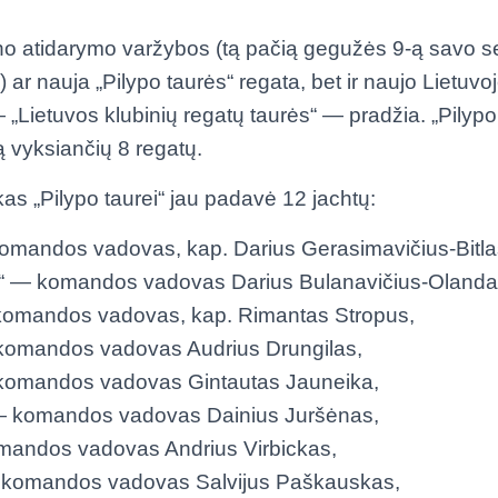
no atidarymo varžybos (tą pačią gegužės 9-ą savo se
 ar nauja „Pilypo taurės“ regata, bet ir naujo Lietuvo
 „Lietuvos klubinių regatų taurės“ — pradžia. „Pilypo
ą vyksiančių 8 regatų.
as „Pilypo taurei“ jau padavė 12 jachtų:
omandos vadovas, kap. Darius Gerasimavičius-Bitla
“ — komandos vadovas Darius Bulanavičius-Olanda
komandos vadovas, kap. Rimantas Stropus,
komandos vadovas Audrius Drungilas,
komandos vadovas Gintautas Jauneika,
— komandos vadovas Dainius Juršėnas,
mandos vadovas Andrius Virbickas,
 komandos vadovas Salvijus Paškauskas,