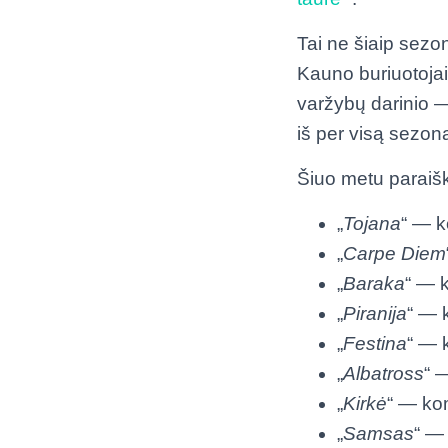
Tai ne šiaip sezo
Kauno buriuotojai)
varžybų darinio —
iš per visą sezon
Šiuo metu paraišk
„
Tojana
“ — k
„
Carpe Diem
„
Baraka
“ — 
„
Piranija
“ — 
„
Festina
“ — 
„
Albatross
“ 
„
Kirkė
“ — ko
„
Samsas
“ —