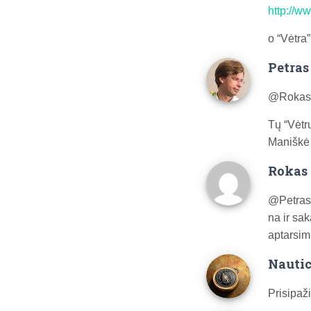
http://ww
o “Vėtra
Petras
@Rokas 
Tų “Vėtr
Maniškė
Rokas 
@Petras
na ir sa
aptarsim 
Nautic
Prisipaži