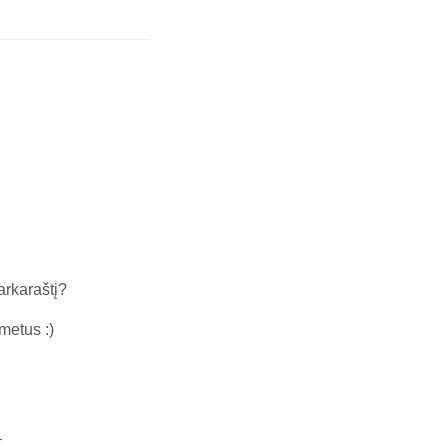
arkaraštį?
metus :)
—