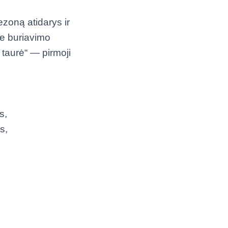
zoną atidarys ir
je buriavimo
 taurė“ — pirmoji
s,
s,