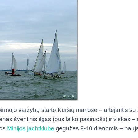
į pirmojo varžybų starto Kuršių mariose – artėjantis 
ienas šventinis ilgas (bus laiko pasiruošti) ir viskas –
bos
Minijos jachtklube
gegužės 9-10 dienomis – nauj