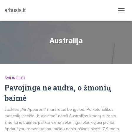
arbusis.lt
TOGG
NAVIG
Australija
SAILING 101
Pavojinga ne audra, o žmonių
baimė
Jachtos „Air Apparent“ maršrutas be įgulos. Po keturiolikos
mėnesių vienišo „buriavimo“ netoli Australijos krantų surasta
žmonių iš baimės palikta viena sėkmingai plaukiojusi jachta.
Apdaužyta, remontuotina, tačiau nesiruošianti skęsti 7,9 metrų