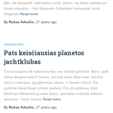
ilgio „Air Apparent“ atitempta į uostą. Įdomu, ką dabar galvoja jos
buvęs ekipažas – trys Naujosios Zelandijos buriuotojai, kurie
išsigando
Read more
By
Rokas Arbušis
,
17 years
ago
VANDENYNAI
Pats keisčiausias planetos
jachtklubas
Čia buriuojama tik katamaranais, nes trūksta grimzlės. Būna, gylis
siekia daugiau kaip 5 metrus, bet taip būna labai retai. Vanduo
sūrus ir klampus, lyg glicerinas aliejus. Ir beveik rožinis. Čia
apskritai daug daug rožinės spalvos. Čia yra pelikanų rojus.
Dešimtys tūkstančių jų suka lizdus, specialiai nuskridę didelius
atstumus. Tiesa, kartais
Read more
By
Rokas Arbušis
,
17 years
ago