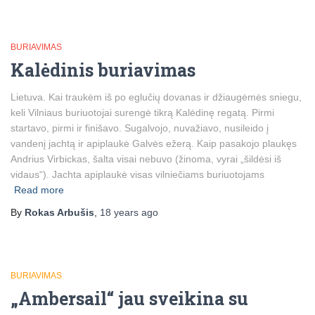
BURIAVIMAS
Kalėdinis buriavimas
Lietuva. Kai traukėm iš po eglučių dovanas ir džiaugėmės sniegu,
keli Vilniaus buriuotojai surengė tikrą Kalėdinę regatą. Pirmi
startavo, pirmi ir finišavo. Sugalvojo, nuvažiavo, nusileido į
vandenį jachtą ir apiplaukė Galvės ežerą. Kaip pasakojo plaukęs
Andrius Virbickas, šalta visai nebuvo (žinoma, vyrai „šildėsi iš
vidaus“). Jachta apiplaukė visas vilniečiams buriuotojams
Read more
By
Rokas Arbušis
,
18 years
ago
BURIAVIMAS
„Ambersail“ jau sveikina su