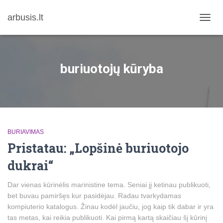
arbusis.lt
TOGG
NAVIG
buriuotojų kūryba
BURIAVIMAS
Pristatau: „Lopšinė buriuotojo
dukrai“
Dar vienas kūrinėlis marinistine tema. Seniai jį ketinau publikuoti,
bet buvau pamiršęs kur pasidėjau. Radau tvarkydamas
kompiuterio katalogus. Žinau kodėl jaučiu, jog kaip tik dabar ir yra
tas metas, kai reikia publikuoti. Kai pirmą kartą skaičiau šį kūrinį