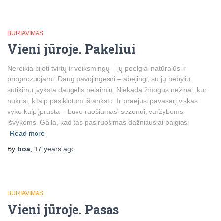
BURIAVIMAS
Vieni jūroje. Pakeliui
Nereikia bijoti tvirtų ir veiksmingų – jų poelgiai natūralūs ir
prognozuojami. Daug pavojingesni – abejingi, su jų nebyliu
sutikimu įvyksta daugelis nelaimių. Niekada žmogus nežinai, kur
nukrisi, kitaip pasiklotum iš anksto. Ir praėjusį pavasarį viskas
vyko kaip įprasta – buvo ruošiamasi sezonui, varžyboms,
išvykoms. Gaila, kad tas pasiruošimas dažniausiai baigiasi
Read more
By
boa
,
17 years
ago
BURIAVIMAS
Vieni jūroje. Pasas