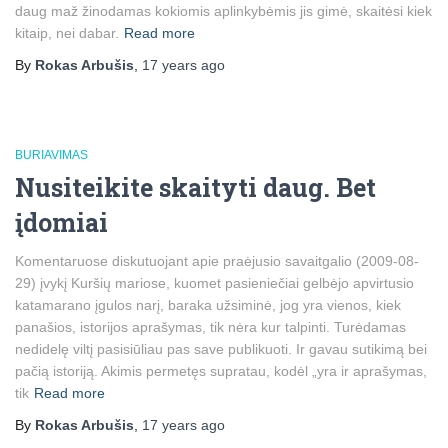
daug maž žinodamas kokiomis aplinkybėmis jis gimė, skaitėsi kiek
kitaip, nei dabar.
Read more
By
Rokas Arbušis
,
17 years
ago
BURIAVIMAS
Nusiteikite skaityti daug. Bet
įdomiai
Komentaruose diskutuojant apie praėjusio savaitgalio (2009-08-
29) įvykį Kuršių mariose, kuomet pasieniečiai gelbėjo apvirtusio
katamarano įgulos narį, baraka užsiminė, jog yra vienos, kiek
panašios, istorijos aprašymas, tik nėra kur talpinti. Turėdamas
nedidelę viltį pasisiūliau pas save publikuoti. Ir gavau sutikimą bei
pačią istoriją. Akimis permetęs supratau, kodėl „yra ir aprašymas,
tik
Read more
By
Rokas Arbušis
,
17 years
ago