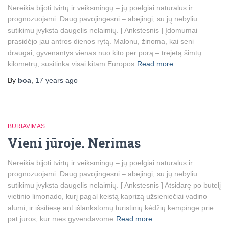
Nereikia bijoti tvirtų ir veiksmingų – jų poelgiai natūralūs ir
prognozuojami. Daug pavojingesni – abejingi, su jų nebyliu
sutikimu įvyksta daugelis nelaimių. [ Ankstesnis ] Įdomumai
prasidėjo jau antros dienos rytą. Malonu, žinoma, kai seni
draugai, gyvenantys vienas nuo kito per porą – trejetą šimtų
kilometrų, susitinka visai kitam Europos
Read more
By
boa
,
17 years
ago
BURIAVIMAS
Vieni jūroje. Nerimas
Nereikia bijoti tvirtų ir veiksmingų – jų poelgiai natūralūs ir
prognozuojami. Daug pavojingesni – abejingi, su jų nebyliu
sutikimu įvyksta daugelis nelaimių. [ Ankstesnis ] Atsidarę po butelį
vietinio limonado, kurį pagal keistą kaprizą užsieniečiai vadino
alumi, ir išsitiesę ant išlankstomų turistinių kėdžių kempinge prie
pat jūros, kur mes gyvendavome
Read more