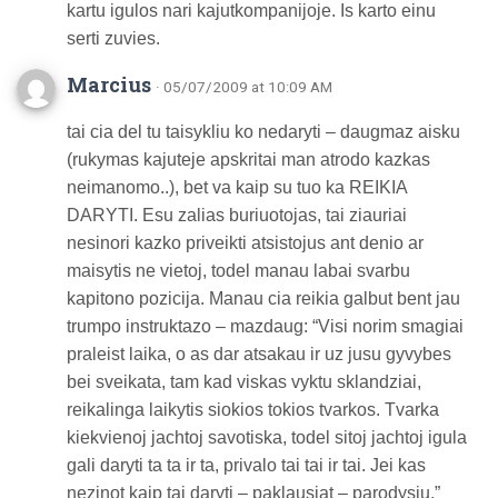
kartu igulos nari kajutkompanijoje. Is karto einu
serti zuvies.
Marcius
· 05/07/2009 at 10:09 AM
tai cia del tu taisykliu ko nedaryti – daugmaz aisku
(rukymas kajuteje apskritai man atrodo kazkas
neimanomo..), bet va kaip su tuo ka REIKIA
DARYTI. Esu zalias buriuotojas, tai ziauriai
nesinori kazko priveikti atsistojus ant denio ar
maisytis ne vietoj, todel manau labai svarbu
kapitono pozicija. Manau cia reikia galbut bent jau
trumpo instruktazo – mazdaug: “Visi norim smagiai
praleist laika, o as dar atsakau ir uz jusu gyvybes
bei sveikata, tam kad viskas vyktu sklandziai,
reikalinga laikytis siokios tokios tvarkos. Tvarka
kiekvienoj jachtoj savotiska, todel sitoj jachtoj igula
gali daryti ta ta ir ta, privalo tai tai ir tai. Jei kas
nezinot kaip tai daryti – paklausiat – parodysiu.”