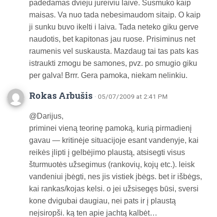
padedamas dvieju jureiviu laive. Susmuko kaip
maisas. Va nuo tada nebesimaudom sitaip. O kaip
ji sunku buvo ikelti i laiva. Tada neteko giku gerve
naudotis, bet kapitonas jau ruose. Prisiminus net
raumenis vel suskausta. Mazdaug tai tas pats kas
istraukti zmogu be samones, pvz. po smugio giku
per galva! Brrr. Gera pamoka, niekam nelinkiu.
Rokas Arbušis
· 05/07/2009 at 2:41 PM
@Darijus,
priminei vieną teorinę pamoką, kurią pirmadienį
gavau — kritinėje situacijoje esant vandenyje, kai
reikės įlipti į gelbėjimo plaustą, atsisegti visus
šturmuotės užsegimus (rankovių, kojų etc.). leisk
vandeniui įbėgti, nes jis vistiek įbėgs. bet ir išbėgs,
kai rankas/kojas kelsi. o jei užsisegęs būsi, sversi
kone dvigubai daugiau, nei pats ir į plaustą
neįsiropši. ką ten apie jachtą kalbėt…