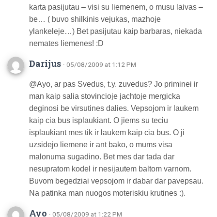
karta pasijutau – visi su liemenem, o musu laivas –
be… ( buvo shilkinis vejukas, mazhoje
ylankeleje…) Bet pasijutau kaip barbaras, niekada
nemates liemenes! :D
Darijus
· 05/08/2009 at 1:12 PM
@Ayo, ar pas Svedus, t.y. zuvedus? Jo priminei ir
man kaip salia stovincioje jachtoje mergicka
deginosi be virsutines dalies. Vepsojom ir laukem
kaip cia bus isplaukiant. O jiems su teciu
isplaukiant mes tik ir laukem kaip cia bus. O ji
uzsidejo liemene ir ant bako, o mums visa
malonuma sugadino. Bet mes dar tada dar
nesupratom kodel ir nesijautem baltom varnom.
Buvom begedziai vepsojom ir dabar dar pavepsau.
Na patinka man nuogos moteriskiu krutines :).
Ayo
· 05/08/2009 at 1:22 PM