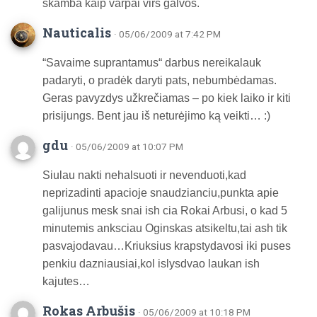
skamba kaip varpai virš galvos.
Nauticalis
· 05/06/2009 at 7:42 PM
“Savaime suprantamus“ darbus nereikalauk
padaryti, o pradėk daryti pats, nebumbėdamas.
Geras pavyzdys užkrečiamas – po kiek laiko ir kiti
prisijungs. Bent jau iš neturėjimo ką veikti… :)
gdu
· 05/06/2009 at 10:07 PM
Siulau nakti nehalsuoti ir nevenduoti,kad
neprizadinti apacioje snaudzianciu,punkta apie
galijunus mesk snai ish cia Rokai Arbusi, o kad 5
minutemis anksciau Oginskas atsikeltu,tai ash tik
pasvajodavau…Kriuksius krapstydavosi iki puses
penkiu dazniausiai,kol islysdvao laukan ish
kajutes…
Rokas Arbušis
· 05/06/2009 at 10:18 PM