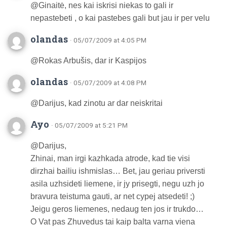
@Ginaitė, nes kai iskrisi niekas to gali ir
nepastebeti , o kai pastebes gali but jau ir per velu
olandas
· 05/07/2009 at 4:05 PM
@Rokas Arbušis, dar ir Kaspijos
olandas
· 05/07/2009 at 4:08 PM
@Darijus, kad zinotu ar dar neiskritai
Ayo
· 05/07/2009 at 5:21 PM
@Darijus,
Zhinai, man irgi kazhkada atrode, kad tie visi
dirzhai bailiu ishmislas… Bet, jau geriau priversti
asila uzhsideti liemene, ir jy prisegti, negu uzh jo
bravura teistuma gauti, ar net cypej atsedeti! ;)
Jeigu geros liemenes, nedaug ten jos ir trukdo…
O Vat pas Zhuvedus tai kaip balta varna viena