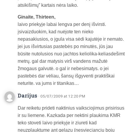
atsikišimų” kartais nėra laiko.
Ginaite, Thirteen,
laivo priekyje labai lengva per denį išvirsti.
įsivaizduokim, kad nuėjote ten nieko
nepasakiusios, o įgula visa sėdi kajutėje ir nemato.
jei jus išvirtusias pastebės po minutės, jūs jau
būsite nutolusios nuo jachtos keliolika-keliasdešimt
metrų. gal dar matysis virš vandens mažutė
žmogaus galvutė. o gal ir nebesimatys. o jei
pastebės dar vėliau, šansų išgyventi praktiškai
neturite. va jums ir titanikas…
Darijus
· 05/07/2009 at 12:20 PM
Dar reiketu prideti naktinius vaiksciojimus prisirisus
ir su liemene. Kazkada per nektini plaukima KMR
teko stoveti laivo priekyje ir ziureti kad
neuzplauktume ant gelazu (nesviecianciu boju