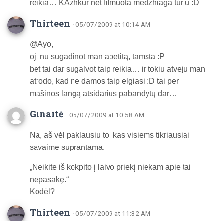
reikia… KAzhkur net filmuota medzhiaga turiu :D
Thirteen
· 05/07/2009 at 10:14 AM
@Ayo,
oj, nu sugadinot man apetitą, tamsta :P
bet tai dar sugalvot taip reikia… ir tokiu atveju man
atrodo, kad ne damos taip elgiasi :D tai per
mašinos langą atsidarius pabandytų dar…
Ginaitė
· 05/07/2009 at 10:58 AM
Na, aš vėl paklausiu to, kas visiems tikriausiai
savaime suprantama.
„Neikite iš kokpito į laivo priekį niekam apie tai
nepasakę.“
Kodėl?
Thirteen
· 05/07/2009 at 11:32 AM