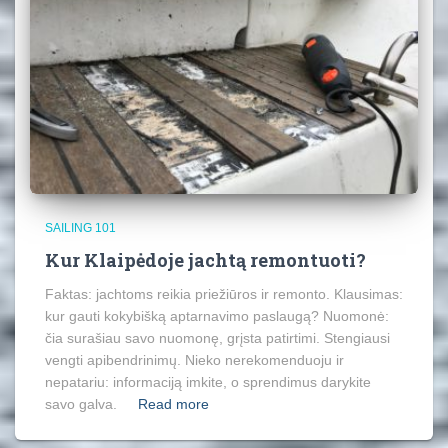
SAILING 101
Kur Klaipėdoje jachtą remontuoti?
Faktas: jachtoms reikia priežiūros ir remonto. Klausimas:
kur gauti kokybišką aptarnavimo paslaugą? Nuomonė:
čia surašiau savo nuomonę, grįsta patirtimi. Stengiausi
vengti apibendrinimų. Nieko nerekomenduoju ir
nepatariu: informaciją imkite, o sprendimus darykite
savo galva.
Read more