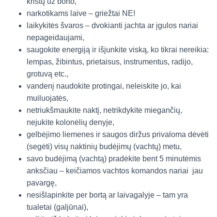
kristų už borto,
narkotikams laive – griežtai NE!
laikykitės švaros – dvokianti jachta ar įgulos nariai
nepageidaujami,
saugokite energiją ir išjunkite viską, ko tikrai nereikia:
lempas, žibintus, prietaisus, instrumentus, radijo,
grotuvą etc.,
vandenį naudokite protingai, neleiskite jo, kai
muiluojatės,
netriukšmaukite naktį, netrikdykite miegančių,
nejukite kolonėlių denyje,
gelbėjimo liemenes ir saugos diržus privaloma dėvėti
(segėti) visų naktinių budėjimų (vachtų) metu,
savo budėjimą (vachtą) pradėkite bent 5 minutėmis
anksčiau – keičiamos vachtos komandos nariai jau
pavargę,
nesišlapinkite per bortą ar laivagalyje – tam yra
tualetai (galjūnai),