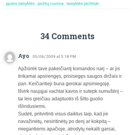
įgulos taisyklės
jachtų nuoma
taisyklės jachtoje
34 Comments
Ayo
· 05/06/2009 at 5:18 PM
Apžiūrėk tave pakeičiantį komandos narį – ar jis
tinkamai apsirengęs, prisisegęs saugos diržais ir
pan. Keičiantieji buna gerokai apsimiegoję.
Išvirk naująjai vachtai kavos ir sutepk sumuštinį –
tai leis greičiau adaptuotis iš šilto guolio
išlindusiems.
Sudėti, pritvirtinti visus daiktus taip, kad jie
navažinėtų, nesiritinėtų po denį ar kokpitą –
miegantiems apačioje, atrodytų nekalti garsai,