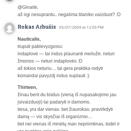
@Ginaitė,
aš irgi nesuprantu.. negalima titaniko vaizduot? :D
Rokas Arbušis
· 05/07/2009 at 12:05 PM
Nauticalis,
truputi pablevyzgosiu:
indaplovė — tai indus plaunanti meilužė. neturi
žmonos — neturi indaplovės :D
aš tokios neturiu… tai gera praktika rodyti
komandai pavyzdį indus suplauti :)
Thirteen,
žinau bent du būdus (vieną iš nupasakojimo jau
įsivaizduoji) tai padaryti ir damoms.
tiesa, yra dar vienas. bet žiaurokas. pravirkdyti
damą — vis skysčiai iš organizmo…
bet nei vienas iš minėtų man nepriimtinas, todėl ir