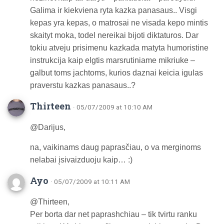
Galima ir kiekviena ryta kazka panasaus.. Visgi
kepas yra kepas, o matrosai ne visada kepo mintis
skaityt moka, todel nereikai bijoti diktaturos. Dar
tokiu atveju prisimenu kazkada matyta humoristine
instrukcija kaip elgtis marsrutiniame mikriuke –
galbut toms jachtoms, kurios daznai keicia igulas
praverstu kazkas panasaus..?
Thirteen
· 05/07/2009 at 10:10 AM
@Darijus,
na, vaikinams daug paprasčiau, o va merginoms
nelabai įsivaizduoju kaip… :)
Ayo
· 05/07/2009 at 10:11 AM
@Thirteen,
Per borta dar net paprashchiau – tik tvirtu ranku