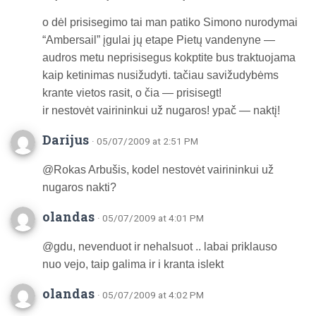
o dėl prisisegimo tai man patiko Simono nurodymai
“Ambersail” įgulai jų etape Pietų vandenyne —
audros metu neprisisegus kokptite bus traktuojama
kaip ketinimas nusižudyti. tačiau savižudybėms
krante vietos rasit, o čia — prisisegt!
ir nestovėt vairininkui už nugaros! ypač — naktį!
Darijus
· 05/07/2009 at 2:51 PM
@Rokas Arbušis, kodel nestovėt vairininkui už
nugaros nakti?
olandas
· 05/07/2009 at 4:01 PM
@gdu, nevenduot ir nehalsuot .. labai priklauso
nuo vejo, taip galima ir i kranta islekt
olandas
· 05/07/2009 at 4:02 PM