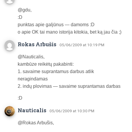
@gdu,
:D
punktas apie galjūnus — damoms :D
o apie OK tai mano istorija kitokia, bet ką jau čia ;)
Rokas Arbušis
· 05/06/2009 at 10:19 PM
@Nauticalis,
kambūze reikėtų pakabinti:
1. savaime suprantamus darbus atlik
neragindamas
2. indų plovimas — savaime suprantamas darbas
:D
Nauticalis
· 05/06/2009 at 10:30 PM
@Rokas Arbušis,