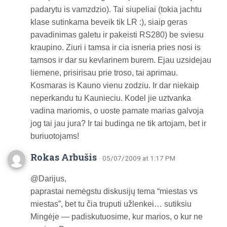
padarytu is vamzdzio). Tai siupeliai (tokia jachtu
klase sutinkama beveik tik LR :), siaip geras
pavadinimas galetu ir pakeisti RS280) be sviesu
kraupino. Ziuri i tamsa ir cia isneria pries nosi is
tamsos ir dar su kevlarinem burem. Ejau uzsidejau
liemene, prisirisau prie troso, tai aprimau.
Kosmaras is Kauno vienu zodziu. Ir dar niekaip
neperkandu tu Kaunieciu. Kodel jie uztvanka
vadina mariomis, o uoste pamate marias galvoja
jog tai jau jura? Ir tai budinga ne tik artojam, bet ir
buriuotojams!
Rokas Arbušis
· 05/07/2009 at 1:17 PM
@Darijus,
paprastai nemėgstu diskusijų tema “miestas vs
miestas”, bet tu čia truputi užlenkei… sutiksiu
Mingėje — padiskutuosime, kur marios, o kur ne