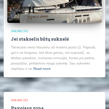
SAILING 101
Jei stakselis būtų suknelė
Tikriausiai vienu klausimu aš moteris jaučiu [1. Pajausti,
gal ir ne lengviau, bet tikrai geriau, nei suprasti] , ar,
tiksliau pasakius, numanau emocijas, kurias jos patiria,
pavyzdžiui, pirkdamos naują suknelę. Sau suknelės
nepirkau ir ne
Read more
SAILING 101
Pavojaus zona