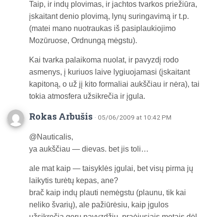
Taip, ir indų plovimas, ir jachtos tvarkos priežiūra,
įskaitant denio plovimą, lynų suringavimą ir t.p.
(matei mano nuotraukas iš pasiplaukiojimo
Mozūruose, Ordnungą mėgstu).
Kai tvarka palaikoma nuolat, ir pavyzdį rodo
asmenys, į kuriuos laive lygiuojamasi (įskaitant
kapitoną, o už jį kito formaliai aukščiau ir nėra), tai
tokia atmosfera užsikrečia ir įgula.
Rokas Arbušis
· 05/06/2009 at 10:42 PM
@Nauticalis,
ya aukščiau — dievas. bet jis toli…
ale mat kaip — taisyklės įgulai, bet visų pirma jų
laikytis turėtų kepas, ane?
brač kaip indų plauti nemėgstu (plaunu, tik kai
neliko švarių), ale pažiūrėsiu, kaip įgulos
užsikrečia geru pavyzdžiu. praėjusiais metais dėl