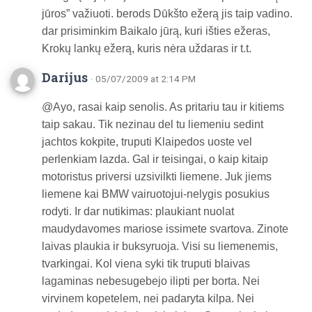
jūros” važiuoti. berods Dūkšto ežerą jis taip vadino.
dar prisiminkim Baikalo jūrą, kuri išties ežeras,
Krokų lankų ežerą, kuris nėra uždaras ir t.t.
Darijus
· 05/07/2009 at 2:14 PM
@Ayo, rasai kaip senolis. As pritariu tau ir kitiems
taip sakau. Tik nezinau del tu liemeniu sedint
jachtos kokpite, truputi Klaipedos uoste vel
perlenkiam lazda. Gal ir teisingai, o kaip kitaip
motoristus priversi uzsivilkti liemene. Juk jiems
liemene kai BMW vairuotojui-nelygis posukius
rodyti. Ir dar nutikimas: plaukiant nuolat
maudydavomes mariose issimete svartova. Zinote
laivas plaukia ir buksyruoja. Visi su liemenemis,
tvarkingai. Kol viena syki tik truputi blaivas
lagaminas nebesugebejo ilipti per borta. Nei
virvinem kopetelem, nei padaryta kilpa. Nei