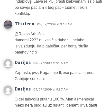
indaplovę. Laive reiktų įprasti kiekvienam išsiplauti
po savęs pačiam ir tuoj pat – tuomet nekils ir
konfliktų.
Thirteen
· 05/07/2009 at 9:18 AM
@Rokas Arbušis,
damoms???? nu kas čia dabar… nelabai
įsivaizduoju, kaip galėčiau per bortą “dūšią
palengvint” :P
Darijus
· 05/07/2009 at 9:35 AM
Zaprasta, pvz. Ragaineje II, esu pats tai dares.
Gabijoje sunkiau.
Darijus
· 05/07/2009 at 9:37 AM
O del taisykliu pritariu 100 %. Man asmeniskai
nieko nera blogiau uz rukanti, gerianti ir valganti