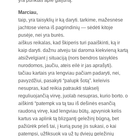
yra punktas apie galjūną.
Marciau,
taip, yra taisyklių ir ką daryti. tarkime, mažesnėse
jachtose viena iš pagrindinių — sėdėti kitoje
pusėje, nei yra burės.
aiškus reikalas, kad škiperis turi paaiškinti, ką ir
kaip daryti. dažnu atveju tai daroma kiekvieną kartą
atsižvelgiant į situaciją (nors bendros taisyklės
nurodomos, jaučiu, ateis eilė ir jas aprašyti).
tačiau kartais yra lengviau pačiam padaryti, nei,
pavyzdžiui, pasakyti “palupk šotą”. keleivis
nesupras, kad reikia patraukti stakselį
reguliuojančią virvę, juolab nesupras, kurio borto. o
aiškinti “patempk va tą tau iš dešinės esančią
raudoną virvę, kad lengviau būtų, apvyniok kelis
kartus va aplink tą blizgantį geležinį būgną, bet
pažiūrėk prieš tai, į kurią pusę jis sukasi, o kai
patempsi, užfiksuok va už tų dviejų geležinių