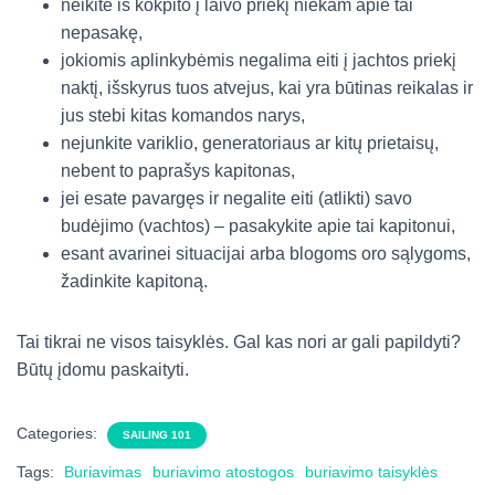
neikite iš kokpito į laivo priekį niekam apie tai
nepasakę,
jokiomis aplinkybėmis negalima eiti į jachtos priekį
naktį, išskyrus tuos atvejus, kai yra būtinas reikalas ir
jus stebi kitas komandos narys,
nejunkite variklio, generatoriaus ar kitų prietaisų,
nebent to paprašys kapitonas,
jei esate pavargęs ir negalite eiti (atlikti) savo
budėjimo (vachtos) – pasakykite apie tai kapitonui,
esant avarinei situacijai arba blogoms oro sąlygoms,
žadinkite kapitoną.
Tai tikrai ne visos taisyklės. Gal kas nori ar gali papildyti?
Būtų įdomu paskaityti.
Categories:
SAILING 101
Tags:
Buriavimas
buriavimo atostogos
buriavimo taisyklės