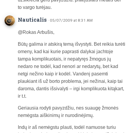
to vargo turėjau.
Nauticalis
· 05/07/2009 at 8:31 AM
@Rokas Arbušis,
Būtų galima ir atskirą temą išvystyti. Bet reikia turėti
omeny, kad kai kurie paprasti dalykai jachtoje
tampa komplikuotais, ir nepatyręs žmogus jų
nedaro ne todėl, kad nenori ar nedarytų, bet kad
netgi nežino kaip ir kodėl. Vandenį pasemti
plaukiant iš už borto problema, jei nežinai, kaip tai
daroma, dantis išsivalyti – irgi komplikuota kitąkart,
ir t.t.
Geriausia rodyti pavyzdžiu, nes suaugę žmonės
nemėgsta aiškinimų ir nurodinėjimų.
Indų ir aš nemėgstu plauti, todėl namuose turiu