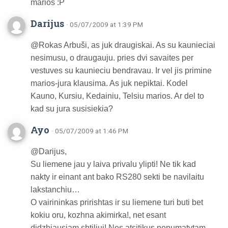
marios :P
Darijus
· 05/07/2009 at 1:39 PM
@Rokas Arbuši, as juk draugiskai. As su kaunieciai
nesimusu, o draugauju. pries dvi savaites per
vestuves su kaunieciu bendravau. Ir vel jis primine
marios-jura klausima. As juk nepiktai. Kodel
Kauno, Kursiu, Kedainiu, Telsiu marios. Ar del to
kad su jura susisiekia?
Ayo
· 05/07/2009 at 1:46 PM
@Darijus,
Su liemene jau y laiva privalu ylipti! Ne tik kad
nakty ir einant ant bako RS280 sekti be navilaitu
lakstanchiu…
O vairininkas pririshtas ir su liemene turi buti bet
kokiu oru, kozhna akimirka!, net esant
didzhiausiam shtiliui! Nes atsitikus nenumatytam