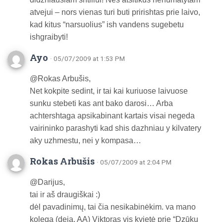
atvejui – nors vienas turi buti pririshtas prie laivo,
kad kitus “narsuolius” ish vandens sugebetu
ishgraibyti!
Ayo
· 05/07/2009 at 1:53 PM
@Rokas Arbušis,
Net kokpite sedint, ir tai kai kuriuose laivuose
sunku stebeti kas ant bako darosi… Arba
achtershtaga apsikabinant kartais visai negeda
vairininko parashyti kad shis dazhniau y kilvatery
aky uzhmestu, nei y kompasa…
Rokas Arbušis
· 05/07/2009 at 2:04 PM
@Darijus,
tai ir aš draugiškai :)
dėl pavadinimų, tai čia nesikabinėkim. va mano
kolega (deja, AA) Viktoras vis kvietė prie “Dzūkų