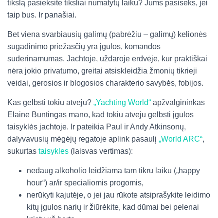
tikslą pasieksite tiksliai numatytų laiku? Jums pasiseks, jei
taip bus. Ir panašiai.
Bet viena svarbiausių galimų (pabrėžiu – galimų) kelionės
sugadinimo priežasčių yra įgulos, komandos
suderinamumas. Jachtoje, uždaroje erdvėje, kur praktiškai
nėra jokio privatumo, greitai atsiskleidžia žmonių tikrieji
veidai, gerosios ir blogosios charakterio savybės, fobijos.
Kas gelbsti tokiu atveju?
„Yachting World“
apžvalgininkas
Elaine Buntingas mano, kad tokiu atveju gelbsti įgulos
taisyklės jachtoje. Ir pateikia Paul ir Andy Atkinsonų,
dalyvavusių mėgėjų regatoje aplink pasaulį
„World ARC“
,
sukurtas
taisykles
(laisvas vertimas):
nedaug alkoholio leidžiama tam tikru laiku („happy
hour“) ar/ir specialiomis progomis,
nerūkyti kajutėje, o jei jau rūkote atsiprašykite leidimo
kitų įgulos narių ir žiūrėkite, kad dūmai bei pelenai