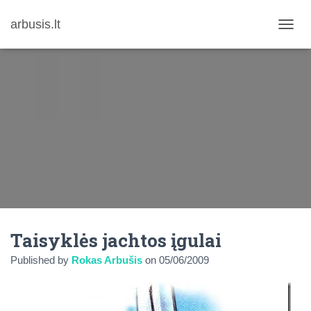
arbusis.lt
T
O
G
G
L
E
N
A
V
I
G
A
T
I
O
N
Taisyklės jachtos įgulai
Published by
Rokas Arbušis
on
05/06/2009