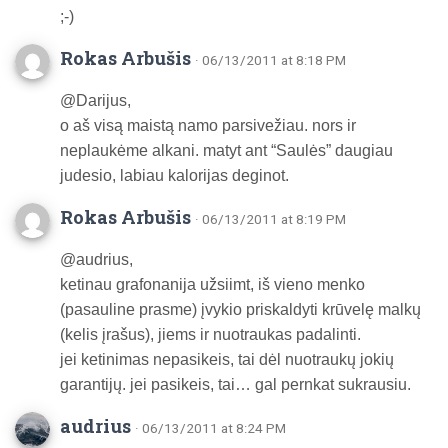
;-)
Rokas Arbušis
· 06/13/2011 at 8:18 PM
@Darijus,
o aš visą maistą namo parsivežiau. nors ir
neplaukėme alkani. matyt ant “Saulės” daugiau
judesio, labiau kalorijas deginot.
Rokas Arbušis
· 06/13/2011 at 8:19 PM
@audrius,
ketinau grafonanija užsiimt, iš vieno menko
(pasauline prasme) įvykio priskaldyti krūvelę malkų
(kelis įrašus), jiems ir nuotraukas padalinti.
jei ketinimas nepasikeis, tai dėl nuotraukų jokių
garantijų. jei pasikeis, tai… gal pernkat sukrausiu.
audrius
· 06/13/2011 at 8:24 PM