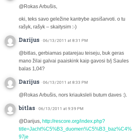
@Rokas Arbušis,
oki, teks savo geležine kantrybe apsišarvoti. o tu
rašyk, rašyk – skaitysim :-)
Darijus
· 06/13/2011 at 8:31 PM
@bitlas, gerbiamas patarejau teiseju, buk geras
mano žilai galvai paaiskink kaip gavosi b/j Saules
balas 1,04?
Darijus
· 06/13/2011 at 8:33 PM
@Rokas Arbušis, nors kriauksleli butum daves :).
bitlas
· 06/13/2011 at 9:39 PM
@Darijus,
http://rescore.org/index.php?
title=Jacht%C5%B3_duomen%C5%B3_baz%C4%
97je