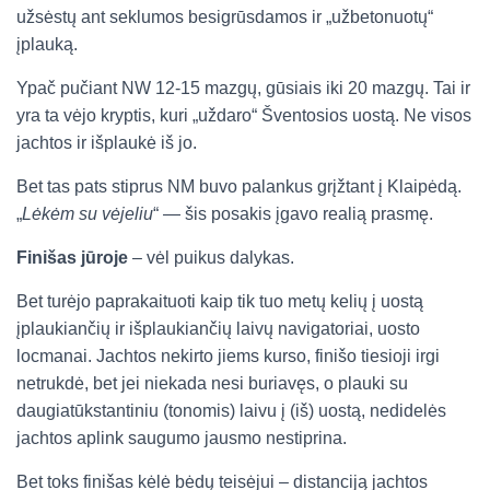
užsėstų ant seklumos besigrūsdamos ir „užbetonuotų“
įplauką.
Ypač pučiant NW 12-15 mazgų, gūsiais iki 20 mazgų. Tai ir
yra ta vėjo kryptis, kuri „uždaro“ Šventosios uostą. Ne visos
jachtos ir išplaukė iš jo.
Bet tas pats stiprus NM buvo palankus grįžtant į Klaipėdą.
„
Lėkėm su vėjeliu
“ — šis posakis įgavo realią prasmę.
Finišas jūroje
– vėl puikus dalykas.
Bet turėjo paprakaituoti kaip tik tuo metų kelių į uostą
įplaukiančių ir išplaukiančių laivų navigatoriai, uosto
locmanai. Jachtos nekirto jiems kurso, finišo tiesioji irgi
netrukdė, bet jei niekada nesi buriavęs, o plauki su
daugiatūkstantiniu (tonomis) laivu į (iš) uostą, nedidelės
jachtos aplink saugumo jausmo nestiprina.
Bet toks finišas kėlė bėdų teisėjui – distanciją jachtos