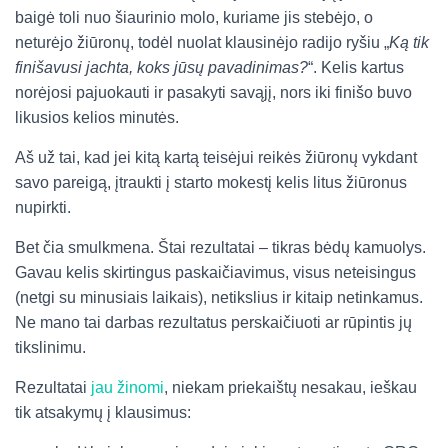
baigė toli nuo šiaurinio molo, kuriame jis stebėjo, o
neturėjo žiūronų, todėl nuolat klausinėjo radijo ryšiu „
Ką tik
finišavusi jachta, koks jūsų pavadinimas?
“. Kelis kartus
norėjosi pajuokauti ir pasakyti savąjį, nors iki finišo buvo
likusios kelios minutės.
Aš už tai, kad jei kitą kartą teisėjui reikės žiūronų vykdant
savo pareigą, įtraukti į starto mokestį kelis litus žiūronus
nupirkti.
Bet čia smulkmena. Štai rezultatai – tikras bėdų kamuolys.
Gavau kelis skirtingus paskaičiavimus, visus neteisingus
(netgi su minusiais laikais), netikslius ir kitaip netinkamus.
Ne mano tai darbas rezultatus perskaičiuoti ar rūpintis jų
tikslinimu.
Rezultatai
jau žinomi
, niekam priekaištų nesakau, ieškau
tik atsakymų į klausimus: