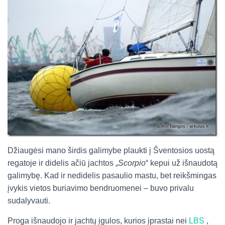
Džiaugėsi mano širdis galimybe plaukti į Šventosios uostą
regatoje ir didelis ačiū jachtos „
Scorpio
“ kepui už išnaudotą
galimybę. Kad ir nedidelis pasaulio mastu, bet reikšmingas
įvykis vietos buriavimo bendruomenei – buvo privalu
sudalyvauti.
Proga išnaudojo ir jachtų įgulos, kurios įprastai nei
LBS
,