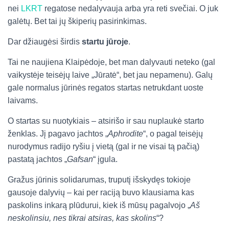
nei
LKRT
regatose nedalyvauja arba yra reti svečiai. O juk
galėtų. Bet tai jų škiperių pasirinkimas.
Dar džiaugėsi širdis
startu jūroje
.
Tai ne naujiena Klaipėdoje, bet man dalyvauti neteko (gal
vaikystėje teisėjų laive „Jūratė“, bet jau nepamenu). Galų
gale normalus jūrinės regatos startas netrukdant uoste
laivams.
O startas su nuotykiais – atsirišo ir sau nuplaukė starto
ženklas. Jį pagavo jachtos „
Aphrodite
“, o pagal teisėjų
nurodymus radijo ryšiu į vietą (gal ir ne visai tą pačią)
pastatą jachtos „
Gafsan
“ įgula.
Gražus jūrinis solidarumas, truputį išskydęs tokioje
gausoje dalyvių – kai per raciją buvo klausiama kas
paskolins inkarą plūdurui, kiek iš mūsų pagalvojo „
Aš
neskolinsiu, nes tikrai atsiras, kas skolins
“?