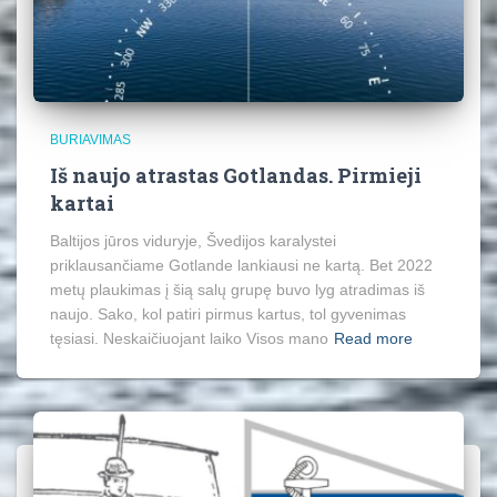
BURIAVIMAS
Iš naujo atrastas Gotlandas. Pirmieji
kartai
Baltijos jūros viduryje, Švedijos karalystei
priklausančiame Gotlande lankiausi ne kartą. Bet 2022
metų plaukimas į šią salų grupę buvo lyg atradimas iš
naujo. Sako, kol patiri pirmus kartus, tol gyvenimas
tęsiasi. Neskaičiuojant laiko Visos mano
Read more