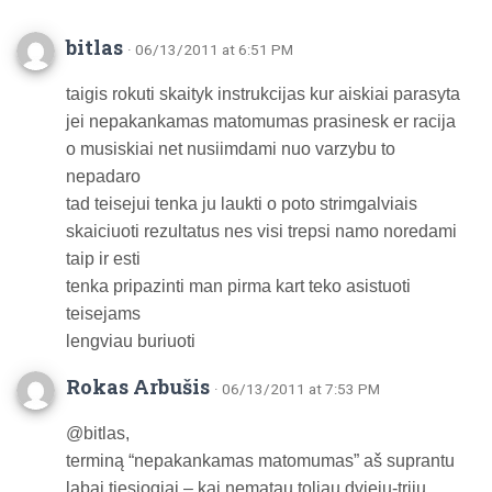
bitlas
· 06/13/2011 at 6:51 PM
taigis rokuti skaityk instrukcijas kur aiskiai parasyta
jei nepakankamas matomumas prasinesk er racija
o musiskiai net nusiimdami nuo varzybu to
nepadaro
tad teisejui tenka ju laukti o poto strimgalviais
skaiciuoti rezultatus nes visi trepsi namo noredami
taip ir esti
tenka pripazinti man pirma kart teko asistuoti
teisejams
lengviau buriuoti
Rokas Arbušis
· 06/13/2011 at 7:53 PM
@bitlas,
terminą “nepakankamas matomumas” aš suprantu
labai tiesiogiai – kai nematau toliau dviejų-trijų