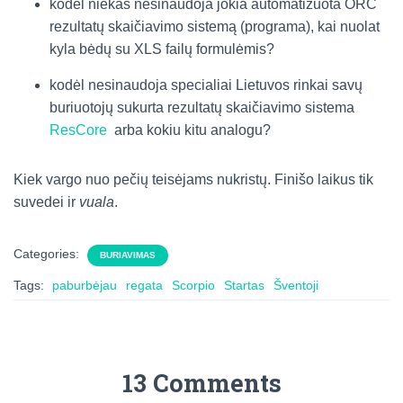
kodėl niekas nesinaudoja jokia automatizuota ORC
rezultatų skaičiavimo sistemą (programa), kai nuolat
kyla bėdų su XLS failų formulėmis?
kodėl nesinaudoja specialiai Lietuvos rinkai savų
buriuotojų sukurta rezultatų skaičiavimo sistema
ResCore
arba kokiu kitu analogu?
Kiek vargo nuo pečių teisėjams nukristų. Finišo laikus tik
suvedei ir
vuala
.
Categories:
BURIAVIMAS
Tags:
paburbėjau
regata
Scorpio
Startas
Šventoji
13 Comments