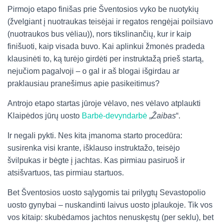
Pirmojo etapo finišas prie Šventosios vyko be nuotykių
(žvelgiant į nuotraukas teisėjai ir regatos rengėjai poilsiavo
(nuotraukos bus vėliau)), nors tikslinančių, kur ir kaip
finišuoti, kaip visada buvo. Kai aplinkui žmonės pradeda
klausinėti to, ką turėjo girdėti per instruktažą prieš startą,
nejučiom pagalvoji – o gal ir aš blogai išgirdau ar
praklausiau pranešimus apie pasikeitimus?
Antrojo etapo startas jūroje vėlavo, nes vėlavo atplaukti
Klaipėdos jūrų uosto
Barbė-devyndarbė
„
Žaibas
“.
Ir negali pykti. Nes kita įmanoma starto procedūra:
susirenka visi krante, išklauso instruktažo, teisėjo
švilpukas ir bėgte į jachtas. Kas pirmiau pasiruoš ir
atsišvartuos, tas pirmiau startuos.
Bet Šventosios uosto sąlygomis tai prilygtų Sevastopolio
uosto gynybai – nuskandinti laivus uosto įplaukoje. Tik vos
vos kitaip: skubėdamos jachtos nenuskęstų (per seklu), bet