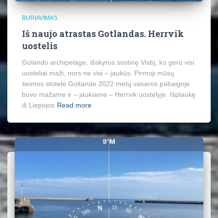
BURIAVIMAS
Iš naujo atrastas Gotlandas. Herrvik
uostelis
Golando archipelage, išskyrus sostinę Visbį, ko gero visi
uosteliai maži, nors ne visi – jaukūs. Pirmoji mūsų
šeimos stotelė Goltande 2022 metų vasaros pabaigoje
buvo mažame ir – jaukiame – Herrvik uostelyje. Išplaukę
iš Liepojos
Read more