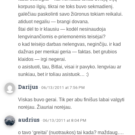
korpuso ilgių. tikrai ne toks buvo sekmadienį.
galėčiau paskolinti savo žiūronus tokiam reikalui.
atiduot negaliu — brangi dovana.
štai dėl to ir klausiu — kodėl nesinaudoja
lengvinančiomis e-priemonėmis teisėjai?
o kad teisėjo darbas nelengvas, neginčiju. ir kad
dažnas per menkai geria — faktas. bet grubios
klaidos — irgi negerai.
o asistuoti, tau, Bitlai, visai ir pavyko. lengviau ar
sunkiau, bet ir toliau asistuok… :)
Darijus
· 06/13/2011 at 7:56 PM
Viskas buvo gerai. Tik per abu finišus labai valgyti
norėjau. Žiauriai norėjau.
audrius
· 06/13/2011 at 8:04 PM
o tavo ‘greitai’ (nuotraukos) tai kada? maždaug….