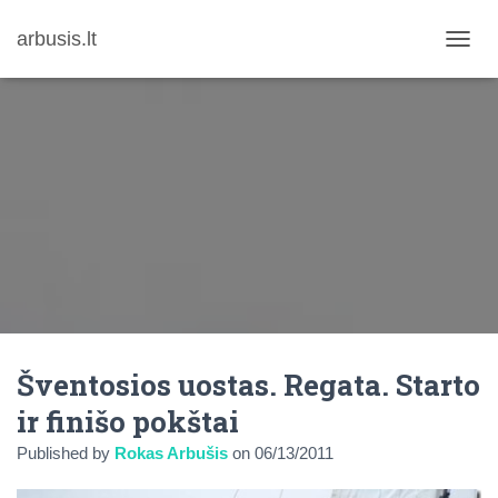
arbusis.lt
T
O
G
G
L
E
N
A
V
I
G
A
T
I
O
N
Šventosios uostas. Regata. Starto
ir finišo pokštai
Published by
Rokas Arbušis
on
06/13/2011