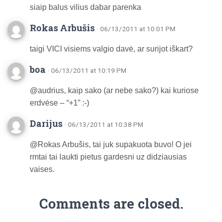
siaip balus vilius dabar parenka
Rokas Arbušis
· 06/13/2011 at 10:01 PM
taigi VICI visiems valgio davė, ar surijot iškart?
boa
· 06/13/2011 at 10:19 PM
@audrius, kaip sako (ar nebe sako?) kai kuriose
erdvėse – “+1” :-)
Darijus
· 06/13/2011 at 10:38 PM
@Rokas Arbušis, tai juk supakuota buvo! O jei
rmtai tai laukti pietus gardesni uz didziausias
vaises.
Comments are closed.