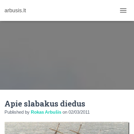
arbusis.lt
T
O
G
G
L
E
N
A
V
I
G
A
T
I
O
N
Apie slabakus diedus
Published by
Rokas Arbušis
on
02/03/2011