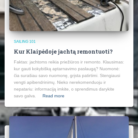
SAILING 101
Kur Klaipėdoje jachtą remontuoti?
Faktas: jachtoms reikia priežiūros ir remonto. Klausimas:
kur gauti kokybišką aptarnavimo paslaugą? Nuomonė:
čia surašiau savo nuomonę, grįsta patirtimi. Stengiausi
vengti apibendrinimų. Nieko nerekomenduoju ir
nepatariu: informaciją imkite, o sprendimus darykite
savo galva.
Read more