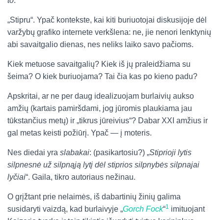
to
.“
„Stipru“. Ypač kontekste, kai kiti buriuotojai diskusijoje dėl
varžybų grafiko internete verkšlena: ne, jie nenori lenktynių
abi savaitgalio dienas, nes neliks laiko savo pačioms.
Kiek metuose savaitgalių? Kiek iš jų praleidžiama su
šeima? O kiek buriuojama? Tai čia kas po kieno padu?
Apskritai, ar ne per daug idealizuojam burlaivių aukso
amžių (kartais pamiršdami, jog jūromis plaukiama jau
tūkstančius metų) ir „tikrus jūreivius“? Dabar XXI amžius ir
gal metas keisti požiūrį. Ypač — į moteris.
Nes diedai yra
slabakai
: (pasikartosiu?) „
Stiprioji lytis
silpnesnė už silpnąją lytį dėl stiprios silpnybės silpnajai
lyčiai
“. Gaila, tikro autoriaus nežinau.
O grįžtant prie nelaimės, iš dabartinių žinių galima
1
susidaryti vaizdą, kad burlaivyje „
Gorch Fock
“
imituojant