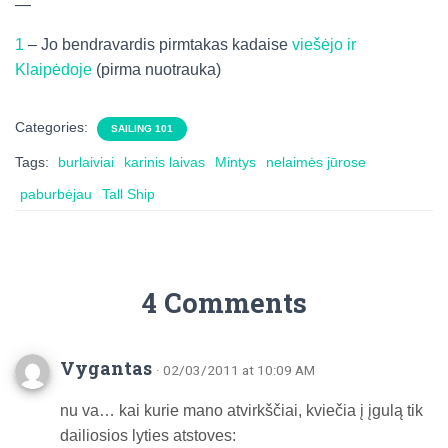
—
1
– Jo bendravardis pirmtakas kadaise
viešėjo ir
Klaipėdoje
(pirma nuotrauka)
Categories:
SAILING 101
Tags:
burlaiviai
karinis laivas
Mintys
nelaimės jūrose
paburbėjau
Tall Ship
4 Comments
Vygantas
· 02/03/2011 at 10:09 AM
nu va… kai kurie mano atvirkščiai, kviečia į įgulą tik
dailiosios lyties atstoves: