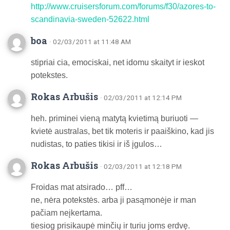
http://www.cruisersforum.com/forums/f30/azores-to-
scandinavia-sweden-52622.html
boa
· 02/03/2011 at 11:48 AM
stipriai cia, emociskai, net idomu skaityt ir ieskot
potekstes.
Rokas Arbušis
· 02/03/2011 at 12:14 PM
heh. priminei vieną matytą kvietimą buriuoti —
kvietė australas, bet tik moteris ir paaiškino, kad jis
nudistas, to paties tikisi ir iš įgulos…
Rokas Arbušis
· 02/03/2011 at 12:18 PM
Froidas mat atsirado… pff…
ne, nėra potekstės. arba ji pasąmonėje ir man
pačiam neįkertama.
tiesiog prisikaupė minčių ir turiu joms erdvę.