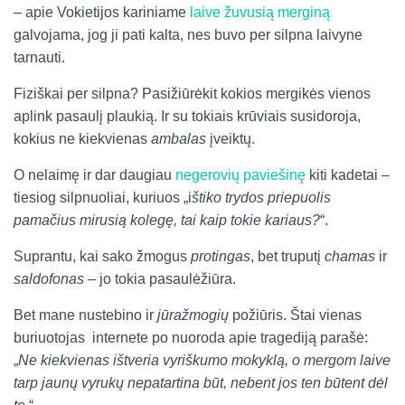
– apie Vokietijos kariniame
laive žuvusią merginą
galvojama, jog ji pati kalta, nes buvo per silpna laivyne
tarnauti.
Fiziškai per silpna? Pasižiūrėkit kokios mergikės vienos
aplink pasaulį plaukią. Ir su tokiais krūviais susidoroja,
kokius ne kiekvienas
ambalas
įveiktų.
O nelaimę ir dar daugiau
negerovių paviešinę
kiti kadetai –
tiesiog silpnuoliai, kuriuos „i
štiko trydos priepuolis
pamačius mirusią kolegę, tai kaip tokie kariaus?
“.
Suprantu, kai sako žmogus
protingas
, bet truputį
chamas
ir
saldofonas
– jo tokia pasaulėžiūra.
Bet mane nustebino ir
jūražmogių
požiūris. Štai vienas
buriuotojas internete po nuoroda apie tragediją parašė:
„
Ne kiekvienas ištveria vyriškumo mokyklą, o mergom laive
tarp jaunų vyrukų nepatartina būt, nebent jos ten būtent dėl