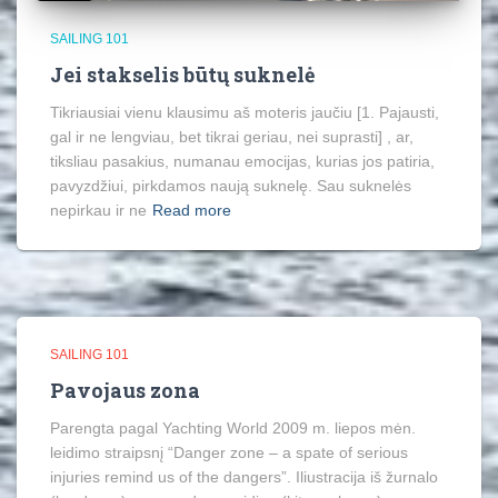
SAILING 101
Jei stakselis būtų suknelė
Tikriausiai vienu klausimu aš moteris jaučiu [1. Pajausti,
gal ir ne lengviau, bet tikrai geriau, nei suprasti] , ar,
tiksliau pasakius, numanau emocijas, kurias jos patiria,
pavyzdžiui, pirkdamos naują suknelę. Sau suknelės
nepirkau ir ne
Read more
SAILING 101
Pavojaus zona
Parengta pagal Yachting World 2009 m. liepos mėn.
leidimo straipsnį “Danger zone – a spate of serious
injuries remind us of the dangers”. Iliustracija iš žurnalo