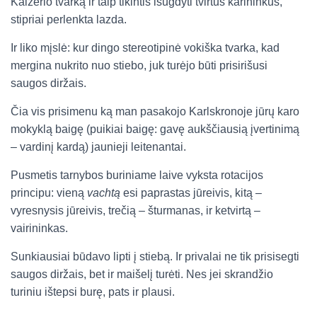
Kaizerio tvarką ir taip tikintis išugdyti tvirtus karininkus,
stipriai perlenkta lazda.
Ir liko mįslė: kur dingo stereotipinė vokiška tvarka, kad
mergina nukrito nuo stiebo, juk turėjo būti prisirišusi
saugos diržais.
Čia vis prisimenu ką man pasakojo Karlskronoje jūrų karo
mokyklą baigę (puikiai baigę: gavę aukščiausią įvertinimą
– vardinį kardą) jaunieji leitenantai.
Pusmetis tarnybos buriniame laive vyksta rotacijos
principu: vieną
vachtą
esi paprastas jūreivis, kitą –
vyresnysis jūreivis, trečią – šturmanas, ir ketvirtą –
vairininkas.
Sunkiausiai būdavo lipti į stiebą. Ir privalai ne tik prisisegti
saugos diržais, bet ir maišelį turėti. Nes jei skrandžio
turiniu ištepsi burę, pats ir plausi.