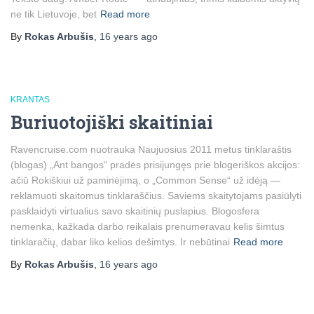
ne tik Lietuvoje, bet
Read more
By
Rokas Arbušis
,
16 years
ago
KRANTAS
Buriuotojiški skaitiniai
Ravencruise.com nuotrauka Naujuosius 2011 metus tinklaraštis
(blogas) „Ant bangos“ pradės prisijungęs prie blogeriškos akcijos:
ačiū Rokiškiui už paminėjimą, o „Common Sense“ už idėją —
reklamuoti skaitomus tinklaraščius. Saviems skaitytojams pasiūlyti
pasklaidyti virtualius savo skaitinių puslapius. Blogosfera
nemenka, kažkada darbo reikalais prenumeravau kelis šimtus
tinklaračių, dabar liko kelios dešimtys. Ir nebūtinai
Read more
By
Rokas Arbušis
,
16 years
ago