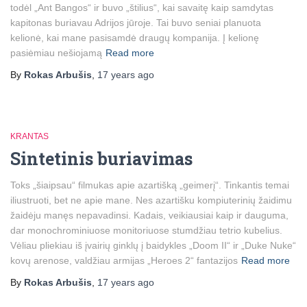
todėl „Ant Bangos“ ir buvo „štilius“, kai savaitę kaip samdytas
kapitonas buriavau Adrijos jūroje. Tai buvo seniai planuota
kelionė, kai mane pasisamdė draugų kompanija. Į kelionę
pasiėmiau nešiojamą
Read more
By
Rokas Arbušis
,
17 years
ago
KRANTAS
Sintetinis buriavimas
Toks „šiaipsau“ filmukas apie azartišką „geimerį“. Tinkantis temai
iliustruoti, bet ne apie mane. Nes azartišku kompiuterinių žaidimu
žaidėju manęs nepavadinsi. Kadais, veikiausiai kaip ir dauguma,
dar monochrominiuose monitoriuose stumdžiau tetrio kubelius.
Vėliau pliekiau iš įvairių ginklų į baidykles „Doom II“ ir „Duke Nuke“
kovų arenose, valdžiau armijas „Heroes 2“ fantazijos
Read more
By
Rokas Arbušis
,
17 years
ago