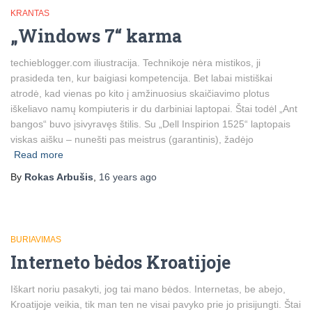
KRANTAS
„Windows 7“ karma
techieblogger.com iliustracija. Technikoje nėra mistikos, ji
prasideda ten, kur baigiasi kompetencija. Bet labai mistiškai
atrodė, kad vienas po kito į amžinuosius skaičiavimo plotus
iškeliavo namų kompiuteris ir du darbiniai laptopai. Štai todėl „Ant
bangos“ buvo įsivyravęs štilis. Su „Dell Inspirion 1525“ laptopais
viskas aišku – nunešti pas meistrus (garantinis), žadėjo
Read more
By
Rokas Arbušis
,
16 years
ago
BURIAVIMAS
Interneto bėdos Kroatijoje
Iškart noriu pasakyti, jog tai mano bėdos. Internetas, be abejo,
Kroatijoje veikia, tik man ten ne visai pavyko prie jo prisijungti. Štai