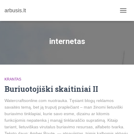
arbusis.lt
TOGG
NAVIG
internetas
KRANTAS
Buriuotojiški skaitiniai II
Watercraftsonline.com nuotrauka. Tęsiant blogų reklamos
savaitės temą, bet ją truputį praplečiant – man žinomi lietuviški
buriavimo tinklapiai, kurie savo esme, dizainu ar kitomis
funkcijomis nepatenka į manąjį tinklaraščio supratimą. Kitaip
tariant, lietuviškas virutalus buriavimo resursas, alfabeto tvarka.
Teksto daug: Amber Route — atnaujintas, trimis kalbomis aktyvių