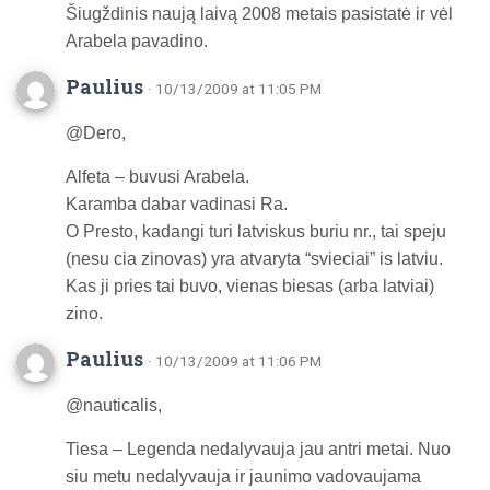
Šiugždinis naują laivą 2008 metais pasistatė ir vėl
Arabela pavadino.
Paulius
· 10/13/2009 at 11:05 PM
@Dero,
Alfeta – buvusi Arabela.
Karamba dabar vadinasi Ra.
O Presto, kadangi turi latviskus buriu nr., tai speju
(nesu cia zinovas) yra atvaryta “svieciai” is latviu.
Kas ji pries tai buvo, vienas biesas (arba latviai)
zino.
Paulius
· 10/13/2009 at 11:06 PM
@nauticalis,
Tiesa – Legenda nedalyvauja jau antri metai. Nuo
siu metu nedalyvauja ir jaunimo vadovaujama