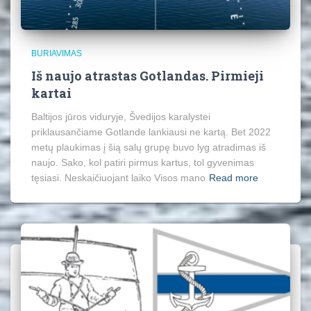
BURIAVIMAS
Iš naujo atrastas Gotlandas. Pirmieji
kartai
Baltijos jūros viduryje, Švedijos karalystei
priklausančiame Gotlande lankiausi ne kartą. Bet 2022
metų plaukimas į šią salų grupę buvo lyg atradimas iš
naujo. Sako, kol patiri pirmus kartus, tol gyvenimas
tęsiasi. Neskaičiuojant laiko Visos mano
Read more