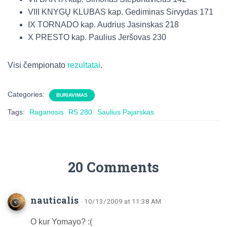
VIII KNYGŲ KLUBAS kap. Gediminas Sirvydas 171
IX TORNADO kap. Audrius Jasinskas 218
X PRESTO kap. Paulius Jeršovas 230
Visi čempionato
rezultatai
.
Categories:
BURIAVIMAS
Tags:
Raganosis
RS 280
Saulius Pajarskas
20 Comments
nauticalis
· 10/13/2009 at 11:38 AM
O kur Yomayo? :(