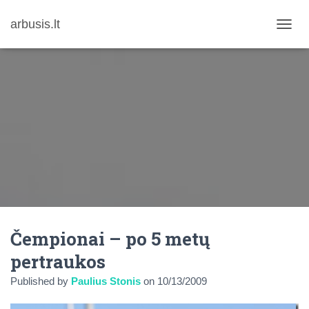
arbusis.lt
T
O
G
G
L
E
N
A
V
I
G
A
T
I
O
N
Čempionai – po 5 metų
pertraukos
Published by
Paulius Stonis
on
10/13/2009