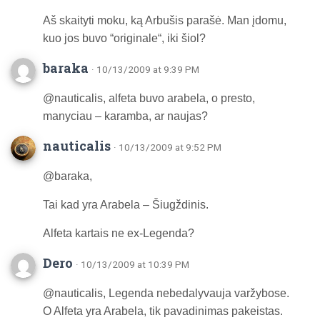
Aš skaityti moku, ką Arbušis parašė. Man įdomu,
kuo jos buvo “originale“, iki šiol?
baraka
· 10/13/2009 at 9:39 PM
@nauticalis, alfeta buvo arabela, o presto,
manyciau – karamba, ar naujas?
nauticalis
· 10/13/2009 at 9:52 PM
@baraka,
Tai kad yra Arabela – Šiugždinis.
Alfeta kartais ne ex-Legenda?
Dero
· 10/13/2009 at 10:39 PM
@nauticalis, Legenda nebedalyvauja varžybose.
O Alfeta yra Arabela, tik pavadinimas pakeistas.