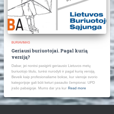
BURIAVIMAS
Geriausi buriuotojai. Pagal kurią
versiją?
Dabar, jei norėsi pasigirti geriausio Lietuvos metų
buriuotojo titulu, turėsi nurodyti ir pagal kurią versiją.
Beveik kaip profesionaliame bokse, kur vienoje svorio
kategorijoje gali būti keturi pasaulio čempionai. UPD
įrašo pabaigoje. Mums dar yra kur
Read more