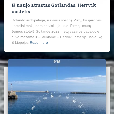
Iš naujo atrastas Gotlandas. Herrvik
uostelis
Golando archipelage, išskyrus sostinę Visbį, ko gero visi
uosteliai maži, nors ne visi – jaukūs. Pirmoji mūsų
šeimos stotelė Goltande 2022 metų vasaros pabaigoje
buvo mažame ir – jaukiame – Herrvik uostelyje. Išplaukę
iš Liepojos
Read more