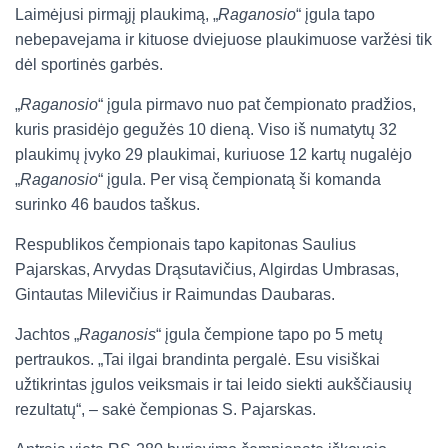
Laimėjusi pirmąjį plaukimą, „
Raganosio
“ įgula tapo
nebepavejama ir kituose dviejuose plaukimuose varžėsi tik
dėl sportinės garbės.
„
Raganosio
“ įgula pirmavo nuo pat čempionato pradžios,
kuris prasidėjo gegužės 10 dieną. Viso iš numatytų 32
plaukimų įvyko 29 plaukimai, kuriuose 12 kartų nugalėjo
„
Raganosio
“ įgula. Per visą čempionatą ši komanda
surinko 46 baudos taškus.
Respublikos čempionais tapo kapitonas Saulius
Pajarskas, Arvydas Drąsutavičius, Algirdas Umbrasas,
Gintautas Milevičius ir Raimundas Daubaras.
Jachtos „
Raganosis
“ įgula čempione tapo po 5 metų
pertraukos. „Tai ilgai brandinta pergalė. Esu visiškai
užtikrintas įgulos veiksmais ir tai leido siekti aukščiausių
rezultatų“, – sakė čempionas S. Pajarskas.