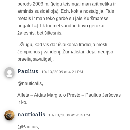
berods 2003 m. (jeigu teisingai man aritmetika ir
atmintis susidėlioja). Ech, kokia nostalgija. Tais
metais ir man teko garbė su jais Kuršmarėse
nugalėt =] Tik tuomet vanduo buvo gerokai
žalesnis, bet šiltesnis.
Džiugu, kad vis dar išlaikoma tradicija mesti
čempionus į vandenį. Žurnalistai, deja, nedrįso
praeitą savaitgalį.
Paulius
· 10/13/2009 at 4:21 PM
@nauticalis,
Alfeta – Aidas Margis, o Presto – Paulius Jeršovas
ir ko.
nauticalis
· 10/13/2009 at 9:35 PM
@Paulius,