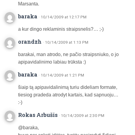
Marsanta.
baraka
· 10/14/2009 at 12:17 PM
a kur dingo reklaminis straipsnelis?… ;-)
orandzh
· 10/14/2009 at 1:13 PM
barakai, man atrodo, ne pačio straipsniuko, o jo
apipavidalinimo labiau trūksta :)
baraka
· 10/14/2009 at 1:21 PM
šiaip tą apipavidalinimą turiu dideliam formate,
tiesiog pradeda atrodyt kartais, kad sapnuoju…
:-)
Rokas Arbušis
· 10/14/2009 at 2:30 PM
@baraka,