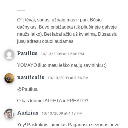
___
OT: tėvai, sodas, užbaigimas ir pan. Būsiu
dačnykas. Buvo prisižadėta (tik pliušinėje galvoje
neužsilaiko). Bet labai ačiū už kvietimą. Dūsausiu
jūsų adresu obuoliaudamas.
Paulius
· 10/13/2009 at 12:08 PM
YOMAYO šiuo metu ieško naujų savininkų :)
nauticalis
· 10/13/2009 at 3:56 PM
@Paulius,
O kas tuomet ALFETA ir PRESTO?
Audrius
· 10/13/2009 at 4:13 PM
Yey! Paskutinis laimėtas Raganosio sezonas buvo