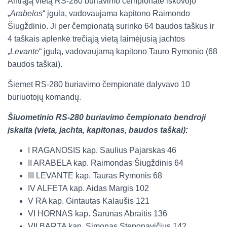
Antrąją vietą RS-280 buriavimo čempionate iškovojo
„
Arabelos
“ įgula, vadovaujama kapitono Raimondo
Šiugždinio. Ji per čempionatą surinko 64 baudos taškus ir
4 taškais aplenkė trečiąją vietą laimėjusią jachtos
„
Levante
“ įgulą, vadovaujamą kapitono Tauro Rymonio (68
baudos taškai).
Šiemet RS-280 buriavimo čempionate dalyvavo 10
buriuotojų komandų.
Šiuometinio RS-280 buriavimo čempionato bendroji
įskaita (vieta, jachta, kapitonas, baudos taškai):
I RAGANOSIS kap. Saulius Pajarskas 46
II ARABELA kap. Raimondas Šiugždinis 64
III LEVANTE kap. Tauras Rymonis 68
IV ALFETA kap. Aidas Margis 102
V RA kap. Gintautas Kalaušis 121
VI HORNAS kap. Šarūnas Abraitis 136
VII BARTA kap. Simonas Steponavičius 142