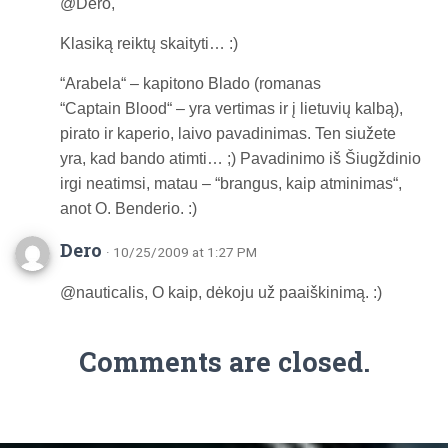
@Dero,
Klasiką reiktų skaityti… :)
“Arabela“ – kapitono Blado (romanas
“Captain Blood“ – yra vertimas ir į lietuvių kalbą),
pirato ir kaperio, laivo pavadinimas. Ten siužete
yra, kad bando atimti… ;) Pavadinimo iš Šiugždinio
irgi neatimsi, matau – “brangus, kaip atminimas“,
anot O. Benderio. :)
Dero
· 10/25/2009 at 1:27 PM
@nauticalis, O kaip, dėkoju už paaiškinimą. :)
Comments are closed.