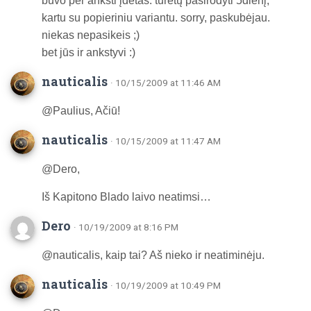
buvo per anksti įdėtas. turėtų pasirodyti 5dienį,
kartu su popieriniu variantu. sorry, paskubėjau.
niekas nepasikeis ;)
bet jūs ir ankstyvi :)
nauticalis
· 10/15/2009 at 11:46 AM
@Paulius, Ačiū!
nauticalis
· 10/15/2009 at 11:47 AM
@Dero,
Iš Kapitono Blado laivo neatimsi…
Dero
· 10/19/2009 at 8:16 PM
@nauticalis, kaip tai? Aš nieko ir neatiminėju.
nauticalis
· 10/19/2009 at 10:49 PM