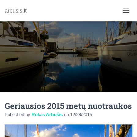
arbusis.lt
T
O
G
G
L
E
N
A
V
I
G
A
T
I
O
N
Geriausios 2015 metų nuotraukos
Published by
Rokas Arbušis
on
12/29/2015