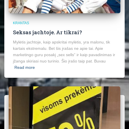
KRANTAS
Seksas jachtoje. Ar tikrai?
Mylėtis jachtoje, kaip apskritai mylėtis, yra malonu, tik
kartais ekstremalu. Bet šis įrašas ne apie tai. Apie
marketingo guru posakį „sex sells“ ir kaip pavadinimas ir
įžanga skiriasi nuo turinio. Šio įrašo taip pat. Buvau
Read more