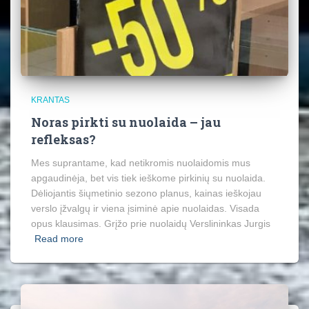
KRANTAS
Noras pirkti su nuolaida – jau
refleksas?
Mes suprantame, kad netikromis nuolaidomis mus
apgaudinėja, bet vis tiek ieškome pirkinių su nuolaida.
Dėliojantis šiųmetinio sezono planus, kainas ieškojau
verslo įžvalgų ir viena įsiminė apie nuolaidas. Visada
opus klausimas. Grįžo prie nuolaidų Verslininkas Jurgis
Read more