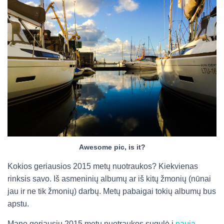
Awesome pic, is it?
Kokios geriausios 2015 metų nuotraukos? Kiekvienas
rinksis savo. Iš asmeninių albumų ar iš kitų žmonių (nūnai
jau ir ne tik žmonių) darbų. Metų pabaigai tokių albumų bus
apstu.
Mano geriausių 2015 metų nuotraukos sugulė į
naują