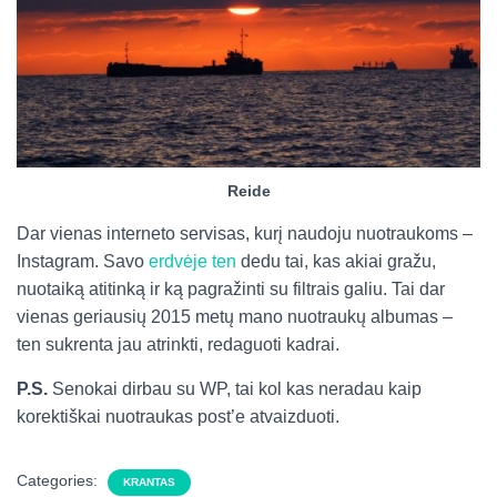
Reide
Dar vienas interneto servisas, kurį naudoju nuotraukoms –
Instagram. Savo
erdvėje ten
dedu tai, kas akiai gražu,
nuotaiką atitinką ir ką pagražinti su filtrais galiu. Tai dar
vienas geriausių 2015 metų mano nuotraukų albumas –
ten sukrenta jau atrinkti, redaguoti kadrai.
P.S.
Senokai dirbau su WP, tai kol kas neradau kaip
korektiškai nuotraukas post’e atvaizduoti.
Categories:
KRANTAS