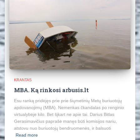
KRANTAS
MBA. Ką rinkosi arbusis.lt
Esu ranką pridėjęs prie prie šiųmetinių Metų buriuotojų
apdovanojimų (MBA). Nemenkas čkandalas po renginio
virtualybėje kilo. Bet šįkart ne apie tai. Darius Bitlas
Gerasimavičius paprašė manęs būti komisijos nariu,
atstovu nuo buriuotojų bendruomenės, ir balsuoti
Read more