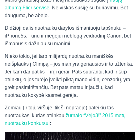
albumą Flicr servise
. Ne viskas susiję su buriavimu. Bet
dauguma, be abejo.
Didžioji dalis nuotraukų darytos išmaniuoju tapšnuku –
iPhone5s. Turiu ir mėgėjui neblogą veidrodinį Canon, bet
išmanusis dažniau su manimi.
Nieko tokio, jei tarp milijardų nuotraukų maniškės
neišplauks į Olimpą – jos man yra geriausios ir to užtenka.
Jei kam dar patiks – irgi gerai. Pats suprantu, kad ir tarp
atrinktų, o jos turėjo įveikti piktą mano vidinį cenzorių, yra
greit pasimirštančių. Bet pats matau ir jaučiu, kad
nuotraukų kokybė kasmet gerėja.
Žemiau (ir toji, viršuje, tik ši nepraėjo) pateikiu tas
nuotraukas, kurias atrinkau
žurnalo “Vėjo3!” 2015 metų
nuotraukų konkursui
: