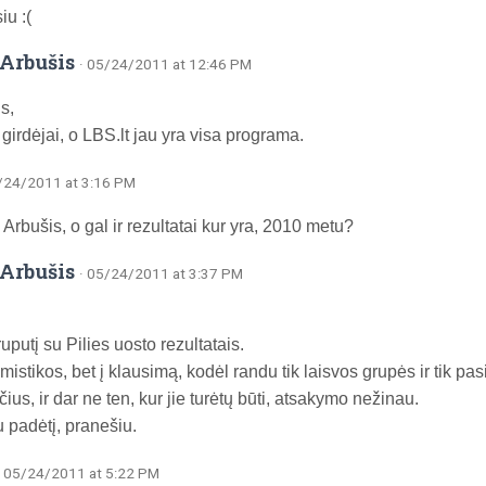
iu :(
Arbušis
· 05/24/2011 at 12:46 PM
s,
 girdėjai, o LBS.lt jau yra visa programa.
5/24/2011 at 3:16 PM
rbušis, o gal ir rezultatai kur yra, 2010 metu?
Arbušis
· 05/24/2011 at 3:37 PM
ruputį su Pilies uosto rezultatais.
mistikos, bet į klausimą, kodėl randu tik laisvos grupės ir tik pas
ius, ir dar ne ten, kur jie turėtų būti, atsakymo nežinau.
u padėtį, pranešiu.
· 05/24/2011 at 5:22 PM