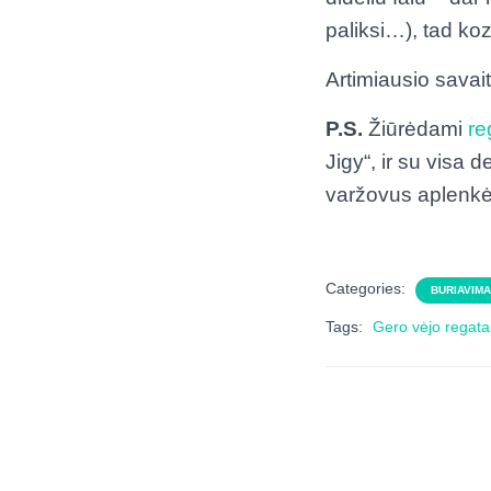
paliksi…), tad koz
Artimiausio savaitg
P.S.
Žiūrėdami
re
Jigy“, ir su visa 
varžovus aplenkė 
Categories:
BURIAVIM
Tags:
Gero vėjo regata