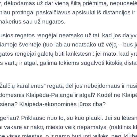
, ir, dėkodamas už dar vieną šiltą priėmimą, nepuoselė
iau protingai paskaičiavus apsisukti iš distancijos ir
inakerius sau už nugaros.
sios regatos rengėjai neatsako už tai, kad jos dalyvi
ngiamoje šventėje (tuo labiau neatsako už vėją – bus j
atos rengėjai galėtų būti lankstesni: jei mato, kad yra
os vartų ir atgal, galima tokiems sugalvoti kitokią dist
„Žalčių karalienės“ regatą dėl jos nebeįdomaus ir nu
įdomesnis Klaipėda-Palanga ir atgal? Kodėl ne Klai
 siena? Klaipėda-ekonominės jūros riba?
eriau? Priklauso nuo to, su kuo plauki. Jei su lėtesni
ai vakare ar naktį, miesto veik nepamatysi (naktinis 
 ne visas miestas, o ir namo buriuoti reikės, negi klub