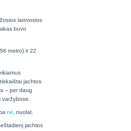
ažosios laisvosios
 laikas buvo
,56 metro) ir 22
reikiamus
iekaištai jachtos
is – per daug
ti varžybose.
ba
ne
, nuolat.
eštadienį jachtos