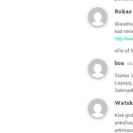
Rokas 
@audriu
kad nėra
http://w
ačiū už k
boa
· 0
Startas 
Liepojoj.
Sekmadie
Watsk
Kiek gir
anksčiau 
artimiaus