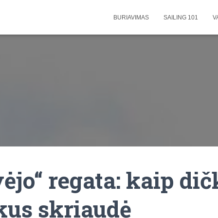
BURIAVIMAS
SAILING 101
V
ėjo“ regata: kaip dič
us skriaudė