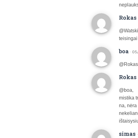
neplauks
Rokas 
@Watski
teisingai
boa
· 0
@Rokas A
Rokas 
@boa,
mistika t
na, nėra 
nekelianč
ištaisysi
simas