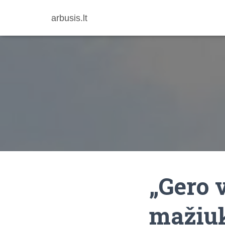
arbusis.lt
„Gero v
mažiuk