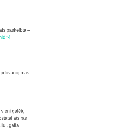
ais paskelbta –
mid=4
, apdovanojimas
 vieni galėtų
ostatai atsiras
iui, gaila