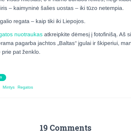
iris – kaimyninė šalies uostas – iki tūzo netempia.
alio regata – kaip tiki iki Liepojos.
gatos nuotraukas
atkreipkite dėmesį į fotofinišą. Aš s
derama pagarba jachtos „Baltas“ įgulai ir škiperiui, man
prie pat ženklo.
AS
Mintys
Regatos
19 Comments