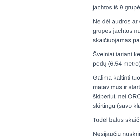
jachtos iš 9 grupė
Ne dėl audros ar s
grupės jachtos nupl
skaičiuojamas pag
Švelniai tariant k
pėdų (6,54 metro) i
Galima kaltinti tu
matavimus ir star
škiperiui, nei OR
skirtingų (savo kl
Todėl balus skaič
Nesijaučiu nuskri