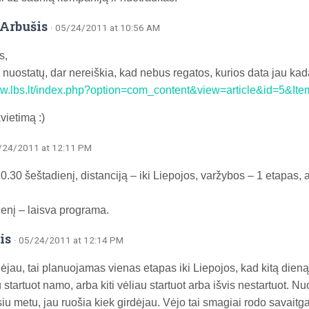
Arbušis
· 05/24/2011 at 10:56 AM
s,
 nuostatų, dar nereiškia, kad nebus regatos, kurios data jau kad
ww.lbs.lt/index.php?option=com_content&view=article&id=5&Ite
vietimą :)
5/24/2011 at 12:11 PM
10.30 šeštadienį, distanciją – iki Liepojos, varžybos – 1 etapas
nį – laisva programa.
is
· 05/24/2011 at 12:14 PM
dėjau, tai planuojamas vienas etapas iki Liepojos, kad kitą dieną
startuot namo, arba kiti vėliau startuot arba išvis nestartuot. Nu
iu metu, jau ruošia kiek girdėjau. Vėjo tai smagiai rodo savaitgal