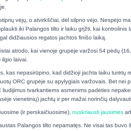
je.
tiprių vėjų, o atvirkščiai, dėl silpno vėjo. Nespėjo m
aukti iki Palangos tilto ir laiku grįžti, kai kontrolinis
al didžiausios regatos jachtos finišo laiką.
eistai atrodo, kai vienoje grupėje varžosi 54 pėdų (16
lgio laivai.
os, kas nepasirūpino, kad didžioji jachta laiku turėtų 
tuotų ORC grupėje su apylygiais varžovais. Bet nei pr
C liudijimus tvarkantiems asmenims padėties nepake
asėje vienetinių) jachtų ir per mažai norinčių dalyvau
iuosime (ir perskaičiuosime),
nuskriausti jausimės
ar
austas Palangos tilto nepamatęs. Ne visai tas buvo š