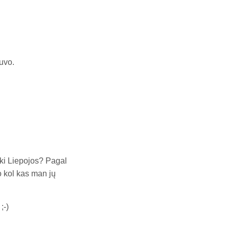
buvo.
iki Liepojos? Pagal
o kol kas man jų
;-)