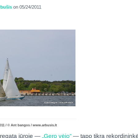
bušis
on
05/24/2011
011 / © Ant bangos / www.arbusis.lt
 regata jūroje —
„Gero vėjo“
— tapo tikra rekordininkė