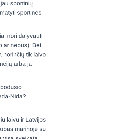
jau sportinių
 matyti sportinės
ai nori dalyvauti
o ar nebus). Bet
 norinčių tik laivo
anciją arba ją
sibodusio
pėda-Nida?
u laivu ir Latvijos
klubas marinoje su
e visą sveikatą