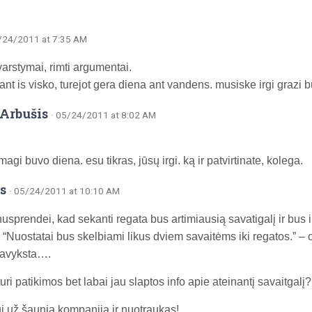
5/24/2011 at 7:35 AM
varstymai, rimti argumentai.
ant is visko, turejot gera diena ant vandens. musiske irgi grazi 
Arbušis
· 05/24/2011 at 8:02 AM
 smagi buvo diena. esu tikras, jūsų irgi. ką ir patvirtinate, kolega.
s
· 05/24/2011 at 10:10 AM
nusprendei, kad sekanti regata bus artimiausią savatigalį ir bus 
“Nuostatai bus skelbiami likus dviem savaitėms iki regatos.” – 
pavyksta….
uri patikimos bet labai jau slaptos info apie ateinantį savaitgalį? 
ui už šaunią kompaniją ir nuotraukas!