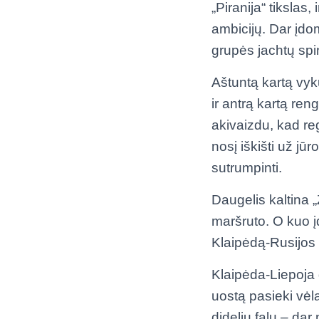
„Piranija“ tikslas
ambicijų. Dar įdom
grupės jachtų sp
Aštuntą kartą vyku
ir antrą kartą re
akivaizdu, kad reg
nosį iškišti už jūr
sutrumpinti.
Daugelis kaltina 
maršruto. O kuo 
Klaipėdą-Rusijos
Klaipėda-Liepoja g
uostą pasieki vėl
dideliu falu – dar