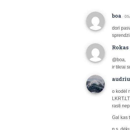
boa
· 0
dori pas
sprendzi
Rokas 
@boa,
ir tikrai
audriu
o kodėl 
LKRT.LT 
rasti ne
Gal kas t
p.s. dėk