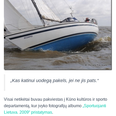
„
Kas katinui uodegą pakels, jei ne jis pats
.“
Visai netikėtai buvau pakviestas į Kūno kultūros ir sporto
departamentą, kur įvyko fotografijų albumo
„Sportuojanti
Lietuva. 2009“ pristatymas
.