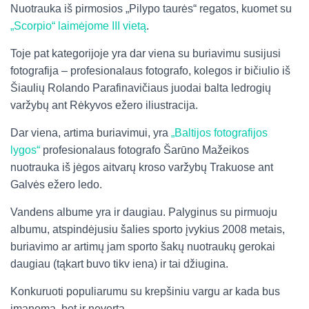
Nuotrauka iš pirmosios „Pilypo taurės“ regatos, kuomet su
„Scorpio“ laimėjome III vietą
.
Toje pat kategorijoje yra dar viena su buriavimu susijusi
fotografija – profesionalaus fotografo, kolegos ir bičiulio iš
Šiaulių Rolando Parafinavičiaus juodai balta ledrogių
varžybų ant Rėkyvos ežero iliustracija.
Dar viena, artima buriavimui, yra
„Baltijos fotografijos
lygos“
profesionalaus fotografo Šarūno Mažeikos
nuotrauka iš jėgos aitvarų kroso varžybų Trakuose ant
Galvės ežero ledo.
Vandens albume yra ir daugiau. Palyginus su pirmuoju
albumu, atspindėjusiu šalies sporto įvykius 2008 metais,
buriavimo ar artimų jam sporto šakų nuotraukų gerokai
daugiau (tąkart buvo tikv iena) ir tai džiugina.
Konkuruoti populiarumu su krepšiniu vargu ar kada bus
įmanoma, bet ir neverta.