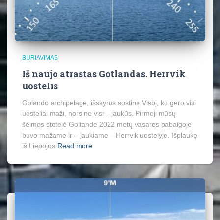
BURIAVIMAS
Iš naujo atrastas Gotlandas. Herrvik
uostelis
Golando archipelage, išskyrus sostinę Visbį, ko gero visi
uosteliai maži, nors ne visi – jaukūs. Pirmoji mūsų
šeimos stotelė Goltande 2022 metų vasaros pabaigoje
buvo mažame ir – jaukiame – Herrvik uostelyje. Išplaukę
iš Liepojos
Read more