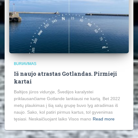
BURIAVIMAS
Iš naujo atrastas Gotlandas. Pirmieji
kartai
Baltijos jūros viduryje, Švedijos karalystei
priklausančiame Gotlande lankiausi ne kartą. Bet 2022
metų plaukimas į šią salų grupę buvo lyg atradimas iš
naujo. Sako, kol patiri pirmus kartus, tol gyvenimas
tęsiasi. Neskaičiuojant laiko Visos mano
Read more