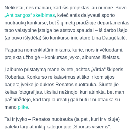
Netikėtai, nes maniau, kad šis projektas jau numirė. Buvo
„Ant bangos“ skelbimas
, kviečiantis dalyvauti sporto
nuotraukų konkurse, bet šių metų pradžioje departamentas
tapo valstybine įstaiga be atstovo spaudai – iš darbo išėjo
(ar buvo išlydėta) šio konkurso iniciatorė Lina Daugėlaitė.
Pagarba nomenklatūrininkams, kurie, nors ir vėluodami,
projektą užbaigė – konkursas įvyko, albumas išleistas.
Į albumo pristatymą mane kvietė jachtos „Virda“ škiperis
Robertas. Konkurso reikalavimus atitiko ir komisijos
barjerą įveikė jo dukros Renatos nuotrauka. Siuntė jie
kelias fotografijas, tiksliai nežinojo, kuri atrinkta, bet man
pašnibždėjo, kad tarp laureatų gali būti ir nuotrauka su
mano
plike
.
Tai ir įvyko – Renatos nuotrauka (ta pati, kuri ir viršuje)
pateko tarp atrinktų kategorijoje „Sportas visiems“.