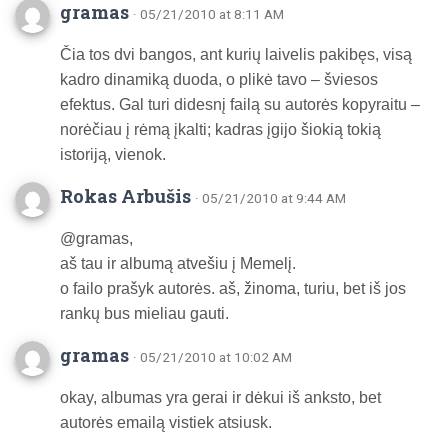
gramas
· 05/21/2010 at 8:11 AM
Čia tos dvi bangos, ant kurių laivelis pakibęs, visą
kadro dinamiką duoda, o plikė tavo – šviesos
efektus. Gal turi didesnį failą su autorės kopyraitu –
norėčiau į rėmą įkalti; kadras įgijo šiokią tokią
istoriją, vienok.
Rokas Arbušis
· 05/21/2010 at 9:44 AM
@gramas,
aš tau ir albumą atvešiu į Memelį.
o failo prašyk autorės. aš, žinoma, turiu, bet iš jos
rankų bus mieliau gauti.
gramas
· 05/21/2010 at 10:02 AM
okay, albumas yra gerai ir dėkui iš anksto, bet
autorės emailą vistiek atsiusk.