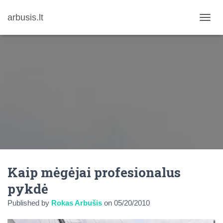
arbusis.lt
T
O
G
G
L
E
N
A
V
I
G
A
T
I
O
N
Kaip mėgėjai profesionalus
pykdė
Published by
Rokas Arbušis
on
05/20/2010