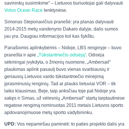
savininkų susirinkime“ – Lietuvos buriuotojai gali dalyvauti
Volvo Ocean Race
lenktynėse.
Simonas Steponavičius pranešė: yra planas dalyvauti
2014-2015 metų vandenyno Dakaro dalyje, dalis sumos
jau yra. Daugiau informacijos kol kas šykštu.
Panašiomis aplinkybėmis – Nidoje, LBS renginyje – buvo
pranešta ir apie
„Tūkstantmečio odisėją“
. Odisėja
sėkmingai įvykdyta, o žmonių nuomone,
„Ambersail“
plaukimas aplink pasaulį buvo vienas svarbiausių ir
geriausių Lietuvos vardo tūkstantmečio minėjimą
įprasminusių renginių. Tad ar plauks lietuviai VOR – tik
laiko klausimas. Beje, taip anksčiau toje pat Nidoje yra
sakęs ir Simas, už vėlesnių „Ambersail“ startų tarptautinėse
regatose rengimą nominuotas 2011 metais Lietuvos sporto
apdovanojimuose metų sporto vadybininku.
UPD:
Vos nepamiršau paminėti: to paties projekto dalis yra