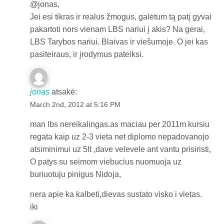
@jonas,
Jei esi tikras ir realus žmogus, galėtum tą patį gyvai
pakartoti nors vienam LBS nariui į akis? Na gerai,
LBS Tarybos nariui. Blaivas ir viešumoje. O jei kas
pasiteiraus, ir įrodymus pateiksi.
jonas
atsakė:
March 2nd, 2012 at 5:16 PM
man lbs nereikalingas.as maciau per 2011m kursiu
regata kaip uz 2-3 vieta net diplomo nepadovanojo
atsiminimui uz 5lt ,dave velevele ant vantu prisiristi,
O patys su seimom viebucius nuomuoja uz
buriuotuju pinigus Nidoja,
nera apie ka kalbeti,dievas sustato visko i vietas.
iki