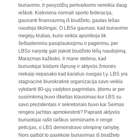
buriavimo. Ir pavyzdžių pertvarkoms nereikia daug
ieškoti. Kiekviena normali sporto federacija,
gaunanti finansavimą iš biudžeto, gautas lėšas
naudoja tikslingai. O LBSe gaunasi, kad buriavimo
megėjų klubas, kurio veikla apsiriboja tik
šeštadieniniu pasiplaukiojimu ir pagėrimu, per
LBSo narystę gali įtakoti biudžeto lėšų naudojimą.
Marazmas kažkoks. Ir mane stebina, kad
buriuotojai būdami išprusę ir aktyvūs žmonės
niekaip nepasako kad karalius nuogas t.y. LBS yra
stagnacinė biurokratinė organizacija savo veikla
vykdanti 80-ųjų vadybos pagrindais. Įdomu ar per
susirinkimą buvo iškeltas klausimas-kur LBS su
savo prezidentais ir sekretoriais buvo kai Seimas
rengėsi jachtas apmokestinti? Paprasti aktyvūs
buriuotojai rašė laiškus seimūnams ir rengė
peticijas, o LBS demonstravo olimpinę ramybę.
Nors galbūt to pasėkoje buriavimas iš biudžeto