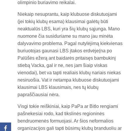
olimpinio buriavimo reikalai.
Niekaip nesuprantu, kaip klubuose diskutuojami
(jei tokių klubų esama) klausimai galėtų būti
neaktualūs LBS, kuri yra šių klubų sąjunga. Mano
nuomone čia susiduriame su mano jau minėta
dalyvavimo problema. Pagal nutylėjimą kiekvienas
buriuotojas gaunasi LBS įtakos erdvėje(na po
Palūšės ežerą ant baidarės pritaisęs bambukinį
stiebą Vacka, gal ir ne, nes jam šiaip viskas
vienodai), bet va tapti realiais klubų nariais niekas
nesiruošia. Vat ir netampa klubuose diskutuojami
klausimai LBS klausimais, nes tų klubų
papraščiausiai nėra.
Visgi tokie reiškiniai, kaip PaPa ar Bitlo rengiami
pašnekesiai rodo, kad tikslinės regioninės
bendruomenės formuojasi. Ar šios neformalios
organizacijos gali tapti būsimų klubų branduoliu ar