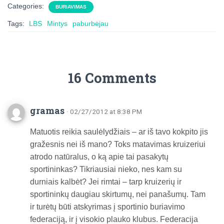
Categories:
BURIAVIMAS
Tags:
LBS
Mintys
paburbėjau
16 Comments
gramas
· 02/27/2012 at 8:38 PM
Matuotis reikia saulėlydžiais – ar iš tavo kokpito jis
gražesnis nei iš mano? Toks matavimas kruizeriui
atrodo natūralus, o ką apie tai pasakytų
sportininkas? Tikriausiai nieko, nes kam su
durniais kalbėt? Jei rimtai – tarp kruizerių ir
sportininkų daugiau skirtumų, nei panašumų. Tam
ir turėtų būti atskyrimas į sportinio buriavimo
federaciją, ir į visokio plauko klubus. Federacija