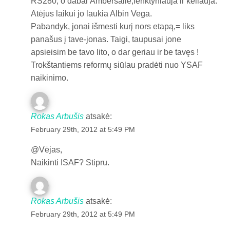
RS280, o dabar Ambersaile,lenktyniauja ir keliauja.
Atėjus laikui jo laukia Albin Vega.
Pabandyk, jonai išmesti kurį nors etapą,= liks
panašus į tave-jonas. Taigi, taupusai jone
apsieisim be tavo lito, o dar geriau ir be tavęs !
Trokštantiems reformų siūlau pradėti nuo YSAF
naikinimo.
Rokas Arbušis
atsakė:
February 29th, 2012 at 5:49 PM
@Vėjas,
Naikinti ISAF? Stipru.
Rokas Arbušis
atsakė:
February 29th, 2012 at 5:49 PM