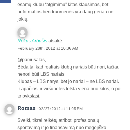
esamų klubų “atgimimu” kitas klausimas, bet
neformalios bendruomenės yra daug geriau nei
jokių.
Rokas Arbušis
atsakė:
February 28th, 2012 at 10:36 AM
@pamusalas,
Bėda ta, kad realiais klubų nariais būti nori, tačiau
nenori būti LBS nariais.
Klubas – LBS narys, bet jo nariai – ne LBS nariai.
Ir apačios, ir viršunėlės tolsta viena nuo kitos, o po
to pykstasi.
Romas
· 02/27/2012 at 11:05 PM
Sveiki, tikrai reikėtų atriboti profesionalų
sportavimą ir jo finansavimą nuo mėgėjiško