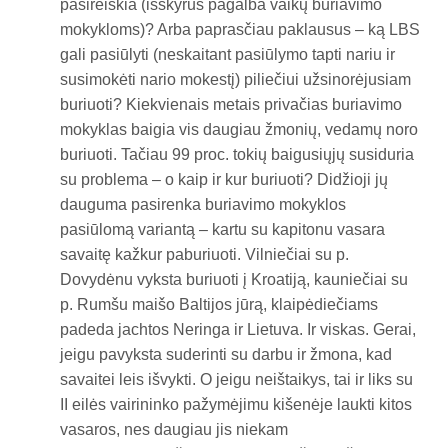
pasireiškia (išskyrus pagalba vaikų buriavimo
mokykloms)? Arba paprasčiau paklausus – ką LBS
gali pasiūlyti (neskaitant pasiūlymo tapti nariu ir
susimokėti nario mokestį) piliečiui užsinorėjusiam
buriuoti? Kiekvienais metais privačias buriavimo
mokyklas baigia vis daugiau žmonių, vedamų noro
buriuoti. Tačiau 99 proc. tokių baigusiųjų susiduria
su problema – o kaip ir kur buriuoti? Didžioji jų
dauguma pasirenka buriavimo mokyklos
pasiūlomą variantą – kartu su kapitonu vasara
savaitę kažkur paburiuoti. Vilniečiai su p.
Dovydėnu vyksta buriuoti į Kroatiją, kauniečiai su
p. Rumšu maišo Baltijos jūrą, klaipėdiečiams
padeda jachtos Neringa ir Lietuva. Ir viskas. Gerai,
jeigu pavyksta suderinti su darbu ir žmona, kad
savaitei leis išvykti. O jeigu neištaikys, tai ir liks su
II eilės vairininko pažymėjimu kišenėje laukti kitos
vasaros, nes daugiau jis niekam