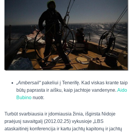
„Ambersail“
pakeliui į Tenerifę. Kad viskas krante taip
būtų paprasta ir aišku, kaip jachtoje vandenyne.
Aido
Bubino
nuotr.
Turbūt svarbiausia ir įdomiausia žinia, išgirsta Nidoje
praėjusį savaitgalį (2012.02.25) vykusioje „LBS
ataskaitinėj konferencija ir kartu jachtų kapitonų ir jachtų