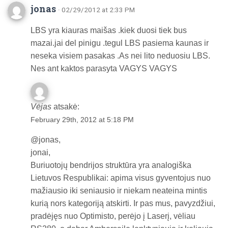
jonas
· 02/29/2012 at 2:33 PM
LBS yra kiauras maišas .kiek duosi tiek bus
mazai.jai del pinigu .tegul LBS pasiema kaunas ir
neseka visiem pasakas .As nei lito neduosiu LBS.
Nes ant kaktos parasyta VAGYS VAGYS
Vėjas
atsakė:
February 29th, 2012 at 5:18 PM
@jonas,
jonai,
Buriuotojų bendrijos struktūra yra analogiška
Lietuvos Respublikai: apima visus gyventojus nuo
mažiausio iki seniausio ir niekam neateina mintis
kurią nors kategoriją atskirti. Ir pas mus, pavyzdžiui,
pradėjęs nuo Optimisto, perėjo į Laserį, vėliau