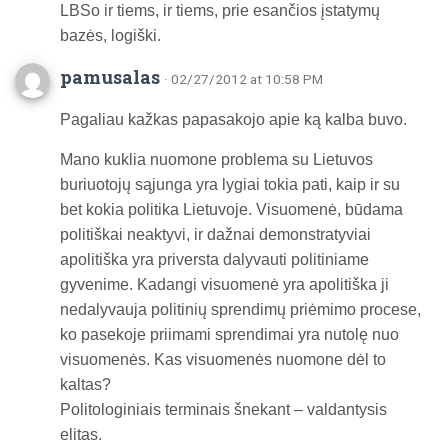
LBSo ir tiems, ir tiems, prie esančios įstatymų
bazės, logiški.
pamusalas
· 02/27/2012 at 10:58 PM
Pagaliau kažkas papasakojo apie ką kalba buvo.
Mano kuklia nuomone problema su Lietuvos
buriuotojų sąjunga yra lygiai tokia pati, kaip ir su
bet kokia politika Lietuvoje. Visuomenė, būdama
politiškai neaktyvi, ir dažnai demonstratyviai
apolitiška yra priversta dalyvauti politiniame
gyvenime. Kadangi visuomenė yra apolitiška ji
nedalyvauja politinių sprendimų priėmimo procese,
ko pasekoje priimami sprendimai yra nutolę nuo
visuomenės. Kas visuomenės nuomone dėl to
kaltas?
Politologiniais terminais šnekant – valdantysis
elitas.