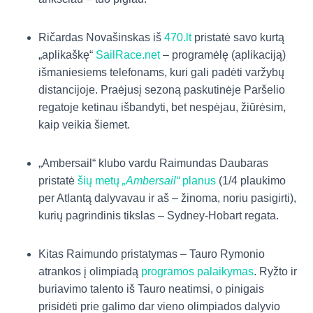
Ričardas Novašinskas iš
470.lt
pristatė savo kurtą
„aplikaškę“
SailRace.net
– programėlę (aplikaciją)
išmaniesiems telefonams, kuri gali padėti varžybų
distancijoje. Praėjusį sezoną paskutinėje Paršelio
regatoje ketinau išbandyti, bet nespėjau, žiūrėsim,
kaip veikia šiemet.
„Ambersail“ klubo vardu Raimundas Daubaras
pristatė
šių metų
„Ambersail“
planus
(1/4 plaukimo
per Atlantą dalyvavau ir aš – žinoma, noriu pasigirti),
kurių pagrindinis tikslas – Sydney-Hobart regata.
Kitas Raimundo pristatymas – Tauro Rymonio
atrankos į olimpiadą
programos palaikymas
. Ryžto ir
buriavimo talento iš Tauro neatimsi, o pinigais
prisidėti prie galimo dar vieno olimpiados dalyvio