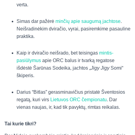
verta.
Simas dar pažėrė
minčių apie saugumą jachtose
.
Neišradinėkim dviračio, vyrai, pasiremkime pasauline
praktika.
Kaip ir dviračio neišrado, bet teisingas
mintis-
pasiūlymus
apie ORC balus ir tvarką regatose
išdėstė Šarūnas Sodeika, jachtos „
Jigy Jigy
Somi“
škiperis.
Darius “Bitlas” gerasminavičius pristatė Šventosios
regatą, kuri virs
Lietuvos ORC čempionatu
. Dar
vienas naujas, ir, kad tik pavyktų, rimtas reikalas.
Tai kurie tikri?