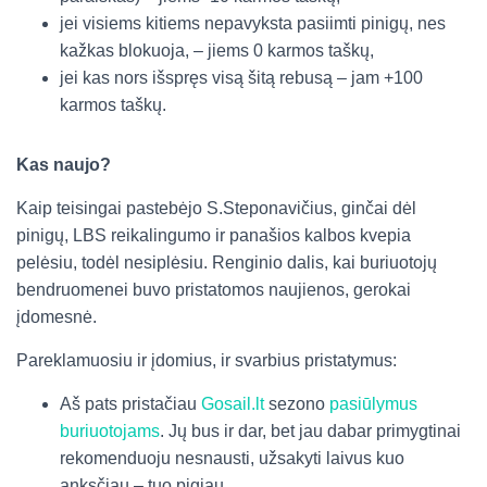
jei visiems kitiems nepavyksta pasiimti pinigų, nes
kažkas blokuoja, – jiems 0 karmos taškų,
jei kas nors išspręs visą šitą rebusą – jam +100
karmos taškų.
Kas naujo?
Kaip teisingai pastebėjo S.Steponavičius, ginčai dėl
pinigų, LBS reikalingumo ir panašios kalbos kvepia
pelėsiu, todėl nesiplėsiu. Renginio dalis, kai buriuotojų
bendruomenei buvo pristatomos naujienos, gerokai
įdomesnė.
Pareklamuosiu ir įdomius, ir svarbius pristatymus:
Aš pats pristačiau
Gosail.lt
sezono
pasiūlymus
buriuotojams
. Jų bus ir dar, bet jau dabar primygtinai
rekomenduoju nesnausti, užsakyti laivus kuo
anksčiau – tuo pigiau.