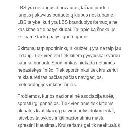
LBS yra nerangus dinozauras, tačiau pradėti
jungtis į aktyvius buriuotojų klubus neskubame.
LBS taryba, kuri yra LBS branduolys formuoja ne
kas kitas o tie patys klubai. Tai apie ką šneka, jei
keikiame tai ką patys ignoruojame.
Skirtumų tarp sportininkų ir kruizerių yra ne taip jau
ir daug. Tiek vieniem tiek kitiem gyvybiškai svarbu
saugiai buriuoti. Sportininkas niekada nelaimės
nepasiekęs finišo. Tiek sportininkui tiek kruizeriui
reikia turėti tas pačias pačias navigacijos,
meteorologijos ir kitas žinias.
Problemos, kurios nacionalinė asociacija turėtų
spręsti irgi panašios. Tiek vieniams tiek kitiems
aktualūs kvalifikaciją patvirtinantys dokumentai,
laivybos taisyklės ir kiti nacionaliniu mastu
spręstini klausimai. Kruizeriams gal tik neaktualūs