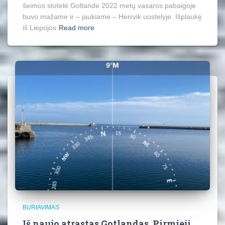
šeimos stotelė Goltande 2022 metų vasaros pabaigoje
buvo mažame ir – jaukiame – Herrvik uostelyje. Išplaukę
iš Liepojos
Read more
BURIAVIMAS
Iš naujo atrastas Gotlandas. Pirmieji