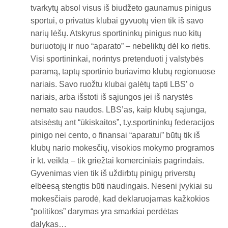
tvarkytų absol visus iš biudžeto gaunamus pinigus
sportui, o privatūs klubai gyvuotų vien tik iš savo
narių lėšų. Atskyrus sportininkų pinigus nuo kitų
buriuotojų ir nuo “aparato” – nebeliktų dėl ko rietis.
Visi sportininkai, norintys pretenduoti į valstybės
paramą, taptų sportinio buriavimo klubų regionuose
nariais. Savo ruožtu klubai galėtų tapti LBS’ o
nariais, arba išstoti iš sąjungos jei iš narystės
nemato sau naudos. LBS’as, kaip klubų sąjunga,
atsisėstų ant “ūkiskaitos”, t.y.sportininkų federacijos
pinigo nei cento, o finansai “aparatui” būtų tik iš
klubų nario mokesčių, visokios mokymo programos
ir kt. veikla – tik griežtai komerciniais pagrindais.
Gyvenimas vien tik iš uždirbtų pinigų priverstų
elbėesą stengtis būti naudingais. Neseni įvykiai su
mokesčiais parodė, kad deklaruojamas kažkokios
“politikos” darymas yra smarkiai perdėtas
dalykas…