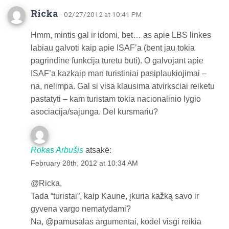
Ricka
· 02/27/2012 at 10:41 PM
Hmm, mintis gal ir idomi, bet… as apie LBS linkes
labiau galvoti kaip apie ISAF’a (bent jau tokia
pagrindine funkcija turetu buti). O galvojant apie
ISAF’a kazkaip man turistiniai pasiplaukiojimai –
na, nelimpa. Gal si visa klausima atvirksciai reiketu
pastatyti – kam turistam tokia nacionalinio lygio
asociacija/sajunga. Del kursmariu?
Rokas Arbušis
atsakė:
February 28th, 2012 at 10:34 AM
@Ricka,
Tada “turistai”, kaip Kaune, įkuria kažką savo ir
gyvena vargo nematydami?
Na, @pamusalas argumentai, kodėl visgi reikia