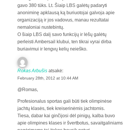
gavo 380 tūks. Lt. Šiaip LBS galėtų padaryti
anoniminę apklausą ką buriuotojai galvoja apie
organizaciją ir jos vadovus, manau rezultatai
nemaloniai nustebintų.
O šiaip LBS dalį savo funkcijų ir lėšų galėtų
perleisti Ambersail klubui, ten tikrai vyrai dirba
buriavimui ir lengvų kelių neieško.
Rokas Arbušis
atsakė:
February 28th, 2012 at 10:44 AM
@Romas,
Profesionalus sportas gali būti tiek olimpinėse
jachtų klasės, tiek kreiserinėmis jachtomis.
Tiesa, dabar kai ginčijosi dėl pinigų, kalba buvo
apie olimpines klases ir švertbotus, savaitgaliniams