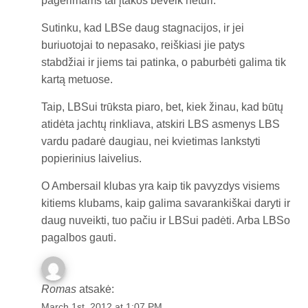
pagėrimams tai įtakos beveik neturi.
Sutinku, kad LBSe daug stagnacijos, ir jei
buriuotojai to nepasako, reiškiasi jie patys
stabdžiai ir jiems tai patinka, o paburbėti galima tik
kartą metuose.
Taip, LBSui trūksta piaro, bet, kiek žinau, kad būtų
atidėta jachtų rinkliava, atskiri LBS asmenys LBS
vardu padarė daugiau, nei kvietimas lankstyti
popierinius laivelius.
O Ambersail klubas yra kaip tik pavyzdys visiems
kitiems klubams, kaip galima savarankiškai daryti ir
daug nuveikti, tuo pačiu ir LBSui padėti. Arba LBSo
pagalbos gauti.
Romas
atsakė:
March 1st, 2012 at 1:07 PM