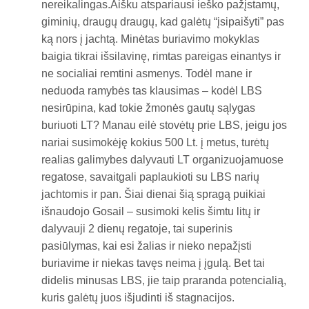
nereikalingas.Aišku atspariausi ieško pažįstamų,
giminių, draugų draugų, kad galėtų “įsipaišyti” pas
ką nors į jachtą. Minėtas buriavimo mokyklas
baigia tikrai išsilavinę, rimtas pareigas einantys ir
ne socialiai remtini asmenys. Todėl mane ir
neduoda ramybės tas klausimas – kodėl LBS
nesirūpina, kad tokie žmonės gautų sąlygas
buriuoti LT? Manau eilė stovėtų prie LBS, jeigu jos
nariai susimokėję kokius 500 Lt. į metus, turėtų
realias galimybes dalyvauti LT organizuojamuose
regatose, savaitgali paplaukioti su LBS narių
jachtomis ir pan. Šiai dienai šią spragą puikiai
išnaudojo Gosail – susimoki kelis šimtu litų ir
dalyvauji 2 dienų regatoje, tai superinis
pasiūlymas, kai esi žalias ir nieko nepažįsti
buriavime ir niekas tavęs neima į įgulą. Bet tai
didelis minusas LBS, jie taip praranda potencialią,
kuris galėtų juos išjudinti iš stagnacijos.