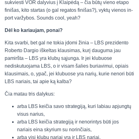
sukviesti VOR dalyvius į Klaipėdą – čia būtų vieno etapo
finišas
, kito startas (o gal regatos finišas?), vyktų vienos in-
port varžybos. Sounds cool, yeah?
Dėl ko kariaujam, ponai?
Kita svarbi, bet gal ne tokia įdomi žinia – LBS prezidento
Roberto Dargio iškeltas klausimas, kurį dauguma jau
pamiršta – LBS yra klubų sąjunga. Ir jei klubuose
nediskutuojama LBS, o ir visam šalies buriavimui, opiais
klausimais, o, ypač, jei klubuose yra narių, kurie nenori būti
LBS nariais, tai apie ką kalba?
Čia matau tris dalykus:
arba LBS keičia savo strategiją, kuri labiau apjungtų
visus narius,
arba LBS keičia strategiją ir nenorintys būti jos
nariais eina skyrium su norinčiais,
arba visi klubų nariai yra ir LBS nariai.