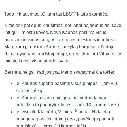
Tada ir klausimas „O kam tas LBS?“ kitaip skambės.
Kitas tiek pat opus klausimas, bet labai neįdomus dėl savo
intrigų – miestų kovos. Neva Kaunas pasiima visus
buriavimui skirtus pinigus, o kitiems miestams ir nelieka.
Man, kaip gimusiam Kaune, mokyklą baigusiam Nidoje,
dabar gyvenančiam Klaipėdoje, o registruotam Vilniuje, tos
miestų kovos visad atrodė kvailai.
Bet nenuneigsi, kad jos yra. Mano svarstymai čia tokie:
jei Kaunas sugeba pasiimti visus pinigus – jam +10
karmos taškų,
jei Kaunas pasiima pinigus, bet neduoda ir/ar
neleidžia to padaryti kitiems – jam -10 karmos taškų,
jei visi kiti (Klaipėda, Vilnius, Šiauliai, Nida etc)
nesugeba pasiimti pinigų (pvz, pavėluoja paduoti
paraiškas) – jiems -10 karmos taškų,