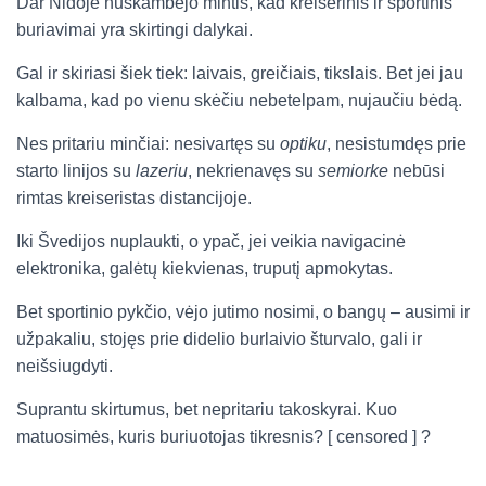
Dar Nidoje nuskambėjo mintis, kad kreiserinis ir sportinis
buriavimai yra skirtingi dalykai.
Gal ir skiriasi šiek tiek: laivais, greičiais, tikslais. Bet jei jau
kalbama, kad po vienu skėčiu nebetelpam, nujaučiu bėdą.
Nes pritariu minčiai: nesivartęs su
optiku
, nesistumdęs prie
starto linijos su
lazeriu
, nekrienavęs su
semiorke
nebūsi
rimtas kreiseristas distancijoje.
Iki Švedijos nuplaukti, o ypač, jei veikia navigacinė
elektronika, galėtų kiekvienas, truputį apmokytas.
Bet sportinio pykčio, vėjo jutimo nosimi, o bangų – ausimi ir
užpakaliu, stojęs prie didelio burlaivio šturvalo, gali ir
neišsiugdyti.
Suprantu skirtumus, bet nepritariu takoskyrai. Kuo
matuosimės, kuris buriuotojas tikresnis? [ censored ] ?