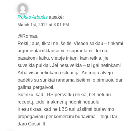
Rokas Arbušis
atsakė:
March 1st, 2012 at 3:01 PM
@Romas,
Rėkti į ausį tikrai ne išeitis. Visada sakiau – tinkami
argumentai išklausomi ir suprantami. Jei dar
pasakomi laiku, vietoje ir tam, kam reikia, jie
suveikia puikiai. Jei nesuveikia – tai gal netinkami
Arba visai netinkama situacija. Antruoju atveju
padėtis su sunkiai randama išeitimi, o pirmuoju dar
galima pergalvoti.
Sutinku, kad LBS pertvarkų reikia, bet neturiu
receptų, todėl ir akmenų ridenti nepuolu.
Ir esu tikras, kad ne LBS turi užsiimti buriavimo
propogavimu per komercinį buriavimą – tegul tai
daro Gosail.lt