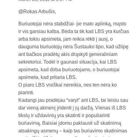
@Rokas Arbušis,
Buriuotojai nėra stabdžiai- jie mato aplinką, mąsto
ir vis garsiau kalba. Bėda ta tik kad LBS yra kurčias
arba tokiu apsimeta, jam reikia rėkti į ausį, o
dauguma buriuotojų nėra Šustauko tipo, kad užlipę
ant bačkos pradėtų akis drąskyti generaliniam
sekretoriui. Todėl ir gaunasi situacija, kai LBS
apsimeta, kad dirba buriuotojams, o buriuotojai
apsimeta, kad pritaria LBS.
O piaro LBS visiškai nereikia, nes ten nėra ko
piarinti.
Kadangi jau pradėjau “varyt” ant LBS, tai leisiu sau
dar vieną akmenį įridenti į jų daržą. Vienas iš LBS
tikslų ir uždavinių yra skatinti ir populiarinti
buriavimą. Baisiai įdomu paklausti už skatinimą
atsakingų asmenų – kaip tas buriavimo skatinimas