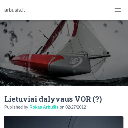
arbusis.lt
T
O
G
G
L
E
N
A
V
I
G
A
T
I
O
N
Lietuviai dalyvaus VOR (?)
Published by
Rokas Arbušis
on
02/27/2012