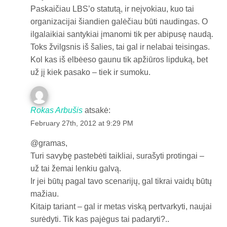
Paskaičiau LBS’o statutą, ir neįvokiau, kuo tai
organizacijai šiandien galėčiau būti naudingas. O
ilgalaikiai santykiai įmanomi tik per abipusę naudą.
Toks žvilgsnis iš šalies, tai gal ir nelabai teisingas.
Kol kas iš elbėeso gaunu tik apžiūros lipduką, bet
už jį kiek pasako – tiek ir sumoku.
Rokas Arbušis
atsakė:
February 27th, 2012 at 9:29 PM
@gramas,
Turi savybę pastebėti taikliai, surašyti protingai –
už tai žemai lenkiu galvą.
Ir jei būtų pagal tavo scenarijų, gal tikrai vaidų būtų
mažiau.
Kitaip tariant – gal ir metas viską pertvarkyti, naujai
surėdyti. Tik kas pajėgus tai padaryti?..