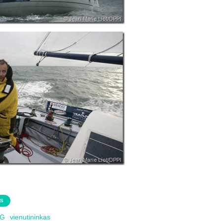
AS
G
vienutininkas