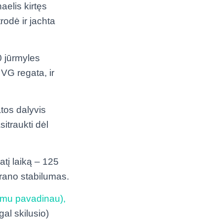
elis kirtęs
rodė ir jachta
0 jūrmyles
 VG regata, ir
tos dalyvis
itraukti dėl
tį laiką – 125
rano stabilumas.
uomu pavadinau),
al skilusio)