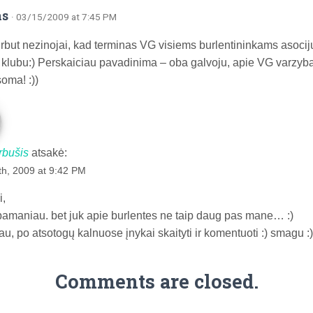
as
· 03/15/2009 at 7:45 PM
urbut nezinojai, kad terminas VG visiems burlentininkams asocij
 klubu:) Perskaiciau pavadinima – oba galvoju, apie VG varzyba
oma! :))
rbušis
atsakė:
h, 2009 at 9:42 PM
i,
epamaniau. bet juk apie burlentes ne taip daug pas mane… :)
au, po atsotogų kalnuose įnykai skaityti ir komentuoti :) smagu :)
Comments are closed.