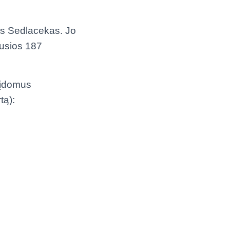
tas Sedlacekas. Jo
likusios 187
– įdomus
tą):