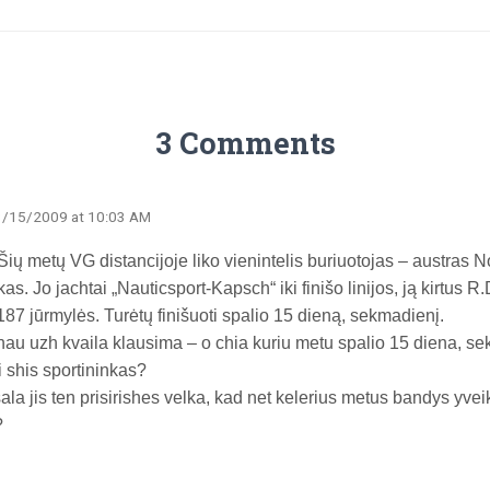
3 Comments
3/15/2009 at 10:03 AM
 Šių metų VG distancijoje liko vienintelis buriuotojas – austras N
s. Jo jachtai „Nauticsport-Kapsch“ iki finišo linijos, ją kirtus R.
187 jūrmylės. Turėtų finišuoti spalio 15 dieną, sekmadienį.
hau uzh kvaila klausima – o chia kuriu metu spalio 15 diena, sek
i shis sportininkas?
sala jis ten prisirishes velka, kad net kelerius metus bandys yvei
?