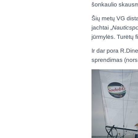
šonkaulio skaus
Šių metų VG dista
jachtai „
Nauticsp
jūrmylės. Turėtų f
Ir dar pora R.Dine
sprendimas (nors i