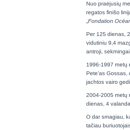
Nuo praėjusių met
regatos finišo lin
„
Fondation Océan
Per 125 dienas, 2
vidutiniu 9,4 mazgo
antroji, sėkmingai
1996-1997 metų re
Pete’as Gossas, o
jachtos vairo ged
2004-2005 metų re
dienas, 4 valanda
O dar smagiau, ka
tačiau buriuotoja