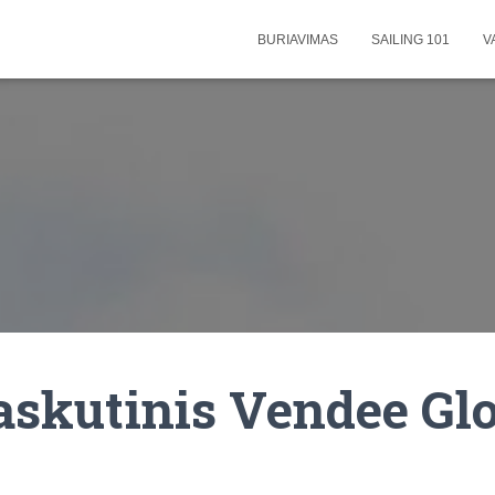
BURIAVIMAS
SAILING 101
V
askutinis Vendee Gl