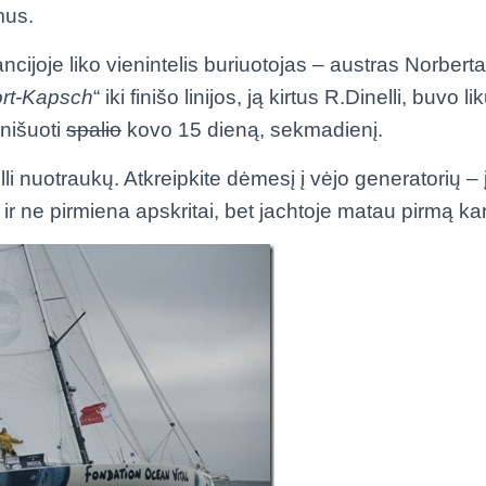
mus.
ncijoje liko vienintelis buriuotojas – austras Norber
ort-Kapsch
“ iki finišo linijos, ją kirtus R.Dinelli, buvo 
inišuoti
spalio
kovo 15 dieną, sekmadienį.
lli nuotraukų. Atkreipkite dėmesį į vėjo generatorių 
r ne pirmiena apskritai, bet jachtoje matau pirmą kar