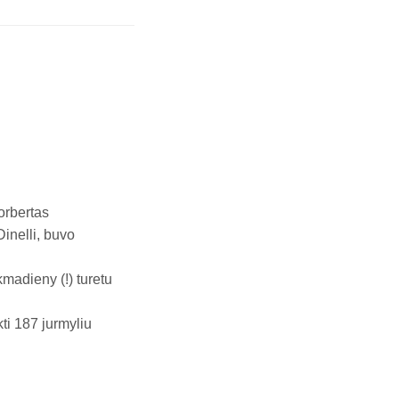
orbertas
Dinelli, buvo
madieny (!) turetu
kti 187 jurmyliu