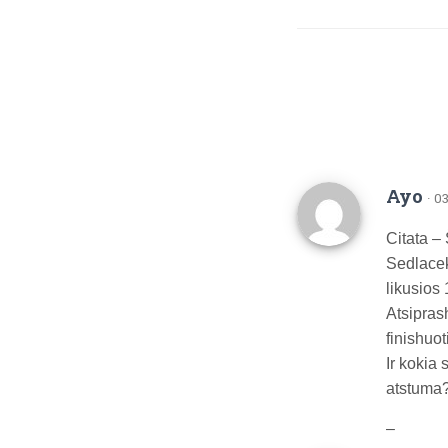
Ayo
· 0
Citata –
Sedlaceka
likusios 
Atsipras
finishuot
Ir kokia 
atstuma
–