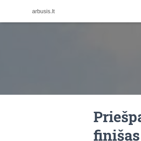
arbusis.lt
Priešp
finišas