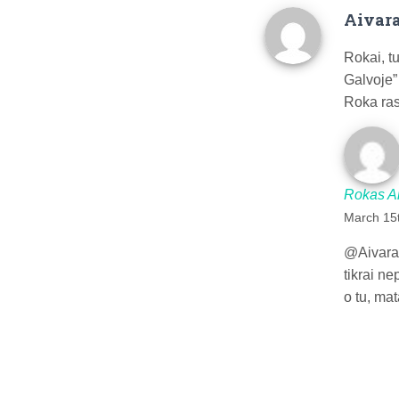
Aivar
Rokai, t
Galvoje”
Roka ras
Rokas A
March 15t
@Aivara
tikrai n
o tu, mat