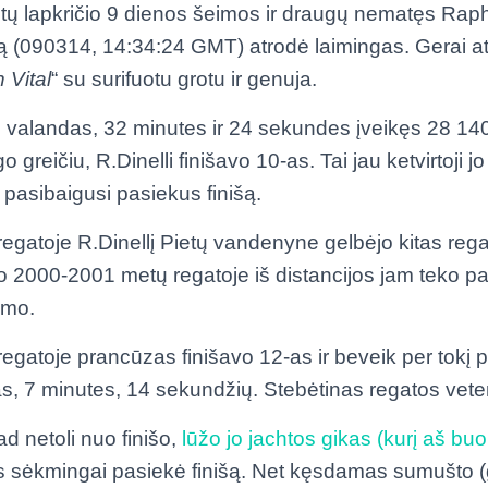
ų lapkričio 9 dienos šeimos ir draugų nematęs Rapha
iją (090314, 14:34:24 GMT) atrodė laimingas. Gerai at
 Vital
“ su surifuotu grotu ir genuja.
 valandas, 32 minutes ir 24 sekundes įveikęs 28 14
 greičiu, R.Dinelli finišavo 10-as. Tai jau ketvirtoji jo
 pasibaigusi pasiekus finišą.
gatoje R.Dinellį Pietų vandenyne gelbėjo kitas rega
 2000-2001 metų regatoje iš distancijos jam teko pas
imo.
gatoje prancūzas finišavo 12-as ir beveik per tokį pa
s, 7 minutes, 14 sekundžių. Stebėtinas regatos vete
d netoli nuo finišo,
lūžo jo jachtos gikas (kurį aš b
is sėkmingai pasiekė finišą. Net kęsdamas sumušto (g