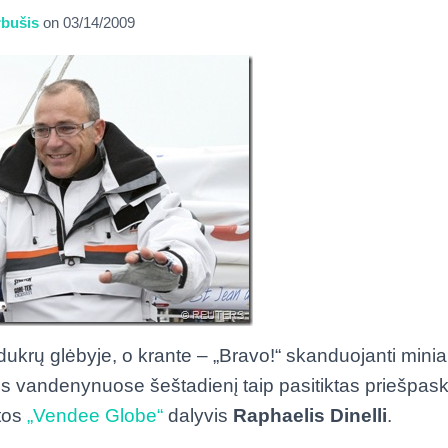
bušis
on
03/14/2009
dukrų glėbyje, o krante – „Bravo!“ skanduojanti mini
s vandenynuose šeštadienį taip pasitiktas priešpask
atos
„Vendee Globe“
dalyvis
Raphaelis Dinelli
.