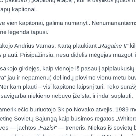
O pakliuvo į „kapitonų etapą“, kur iš dvylikos įgulos n
tapų kapitonai.
ive vien kapitonai, galima numanyti. Nenumanantiems: 
one legenda tapusi.
sakojo Andrius Varnas. Kartą plaukiant „
Ragaine II
“ ki
 plauti. Prisipažinsiu, nesu didelis mėgėjas mazgoti 
sakojo girdėjęs, kaip vienoje iš pasaulį apiplaukusių l
uva“ jau ir nepamenu) dėl indų plovimo vienu metu buv
Nėr kam plauti – visi kapitono laipsnį turi. Teko surašyt
ir savigarba niekieno nebuvo įžeista, ir indai suplauti.
i amerikiečio buriuotojo Skipo Novako atvejis. 1989 m
metinę Sovietų Sąjungą kaip būsimos regatos „Whitb
vės — jachtos „
Fazisi
“ — treneris. Niekas iš sovietų 