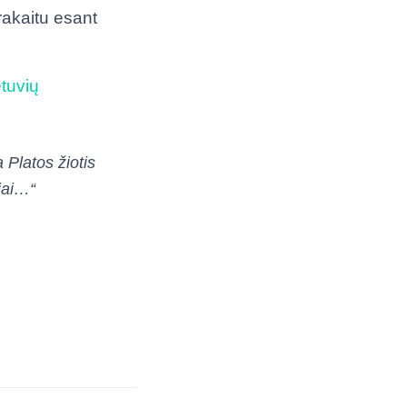
rakaitu esant
etuvių
 Platos žiotis
riai…“