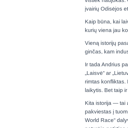
vistiek naujokas. 
įvairių Odisėjos e
Kaip būna, kai la
kurių viena jau k
Vieną istorijų pa
ginčas, kam indus
Ir tada Andrius pa
„Laisvė“ ar „Liet
rimtas konfliktas. 
laikytis. Bet taip 
Kita istorija — ta
pakviestas į tuo
World Race“ daly