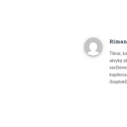
Riman
Tikrai, k
atvykę pl
veržlėmi
kapitonai
išsiplokš