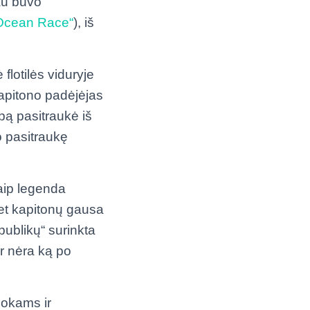
au buvo
Ocean Race“
), iš
flotilės viduryje
kapitono padėjėjas
apą pasitraukė iš
o pasitraukę
.
kaip legenda
bet kapitonų gausa
publikų“ surinkta
ir nėra ką po
jokams ir