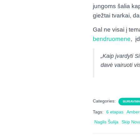
jungoms šalia kapi
giežtai tvarkai, d
Gal ne visai į te
bendruomene
, į
„Kaip įvardyti 
davė vairuoti vi
Categories:
BURIAVIM
Tags:
6 etapas
Ambers
Naglis Šulija
Skip Nov