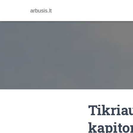
arbusis.lt
Tikria
kapito