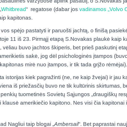
s pasaulinės varžybose aplink pasaulį, o S.Novakas j
„
Whitbread
“ regatose (dabar jos
vadinamos „Volvo 
aip kapitonas.
os spėjo pastatyti ir paruošti jachtą, o finišą pasiekė 
itoje 11 iš 23. Pirmąjį etapą S.Novakas plaukė kaip 
), vėliau buvo jachtos škiperis, bet prieš paskutinį et
erikietis sakė, jog dėl psichologinės įtampos (buv
kapitonas mirė nuo įtampos, ir tik tada grįžo rėmėjai)
a istorijas kiek pagražinti (ne, ne kaip žvejai) ir jau 
iena iš priežasčių buvo ne tik kultūrinis skirtumas, 
Iš penkių tuometinės Sovietų Sąjungos „draugiškų res
klausė amerikiečio kapitono. Nes visi čia kapitonai 
d Nagliui taip blogai „
Ambersail
“. Bet paprastai nau