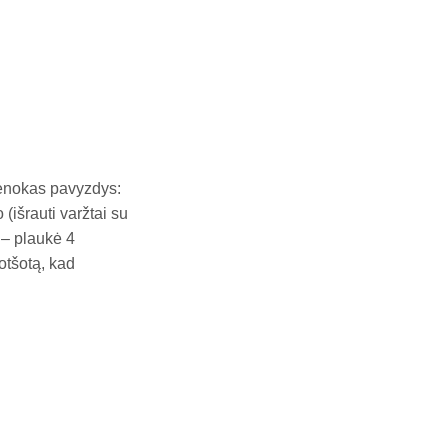
 Senokas pavyzdys:
(išrauti varžtai su
 – plaukė 4
rotšotą, kad