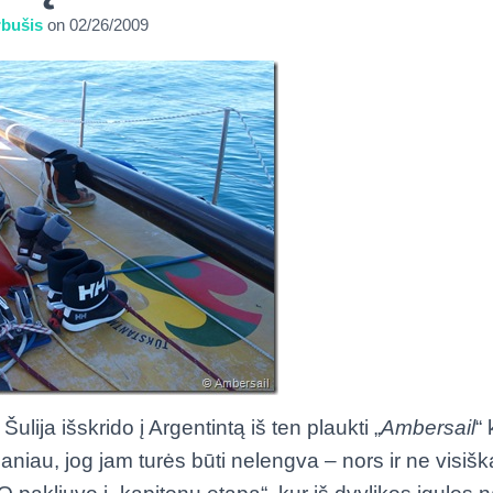
bušis
on
02/26/2009
 Šulija išskrido į Argentintą iš ten plaukti „
Ambersail
“
niau, jog jam turės būti nelengva – nors ir ne visiška