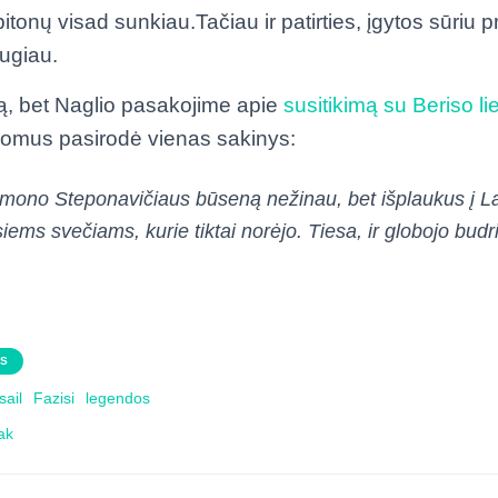
tonų visad sunkiau.Tačiau ir patirties, įgytos sūriu p
augiau.
mą, bet Naglio pasakojime apie
susitikimą su Beriso li
domus pasirodė vienas sakinys:
Simono Steponavičiaus būseną nežinau, bet išplaukus į La
siems svečiams, kurie tiktai norėjo. Tiesa, ir globojo bud
AS
ail
Fazisi
legendos
ak