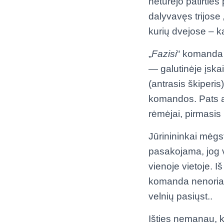
neturėjo patirtie
dalyvavęs trijose 
kurių dvejose – k
„
Fazisi
“ komanda v
— galutinėje įska
(antrasis škiperis
komandos. Pats am
rėmėjai, pirmasis 
Jūrinininkai mėgst
pasakojama, jog v
vienoje vietoje. 
komanda nenoriai 
velnių pasiųst..
Išties nemanau, ka