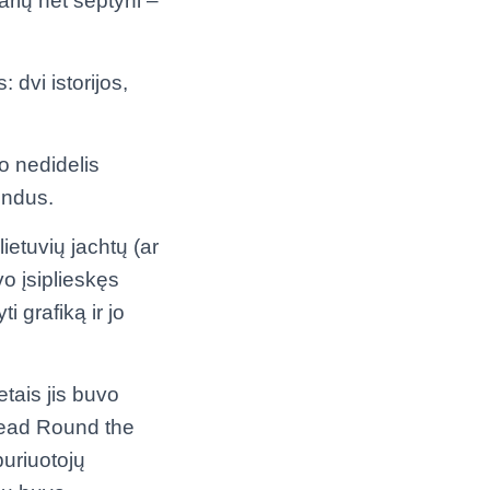
arių net septyni –
dvi istorijos,
lo nedidelis
indus.
ietuvių jachtų (ar
o įsiplieskęs
i grafiką ir jo
etais jis buvo
read Round the
buriuotojų