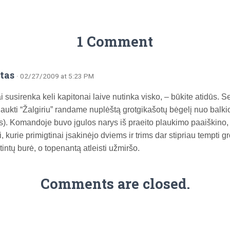
1 Comment
tas
· 02/27/2009 at 5:23 PM
ai susirenka keli kapitonai laive nutinka visko, – būkite atidūs.
aukti “Žalgiriu” randame nuplėštą grotgikašotų bėgelį nuo balkio 
s). Komandoje buvo įgulos narys iš praeito plaukimo paaiškino,
, kurie primigtinai įsakinėjo dviems ir trims dar stipriau tempti g
tintų burė, o topenantą atleisti užmiršo.
Comments are closed.