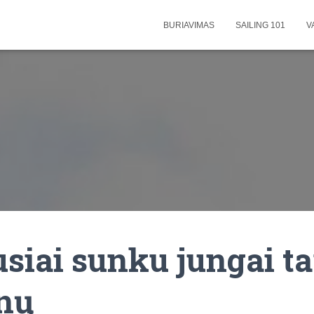
BURIAVIMAS
SAILING 101
V
usiai sunku jungai t
nų