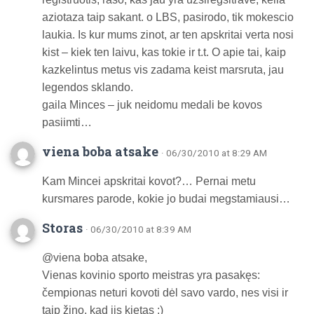
aziotaza taip sakant. o LBS, pasirodo, tik mokescio
laukia. Is kur mums zinot, ar ten apskritai verta nosi
kist – kiek ten laivu, kas tokie ir t.t. O apie tai, kaip
kazkelintus metus vis zadama keist marsruta, jau
legendos sklando.
gaila Minces – juk neidomu medali be kovos
pasiimti…
viena boba atsake
· 06/30/2010 at 8:29 AM
Kam Mincei apskritai kovot?… Pernai metu
kursmares parode, kokie jo budai megstamiausi…
Storas
· 06/30/2010 at 8:39 AM
@viena boba atsake,
Vienas kovinio sporto meistras yra pasakęs:
čempionas neturi kovoti dėl savo vardo, nes visi ir
taip žino, kad jis kietas :)