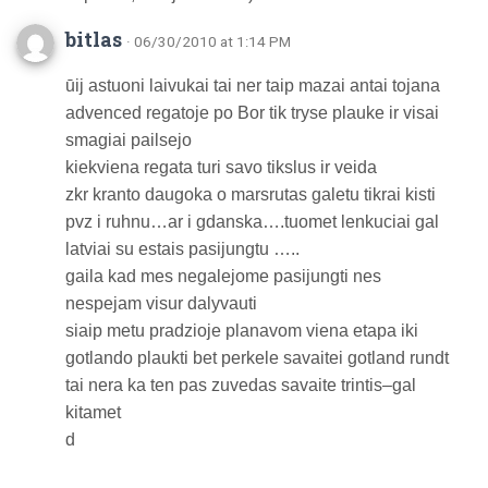
bitlas
· 06/30/2010 at 1:14 PM
ūij astuoni laivukai tai ner taip mazai antai tojana
advenced regatoje po Bor tik tryse plauke ir visai
smagiai pailsejo
kiekviena regata turi savo tikslus ir veida
zkr kranto daugoka o marsrutas galetu tikrai kisti
pvz i ruhnu…ar i gdanska….tuomet lenkuciai gal
latviai su estais pasijungtu …..
gaila kad mes negalejome pasijungti nes
nespejam visur dalyvauti
siaip metu pradzioje planavom viena etapa iki
gotlando plaukti bet perkele savaitei gotland rundt
tai nera ka ten pas zuvedas savaite trintis–gal
kitamet
d