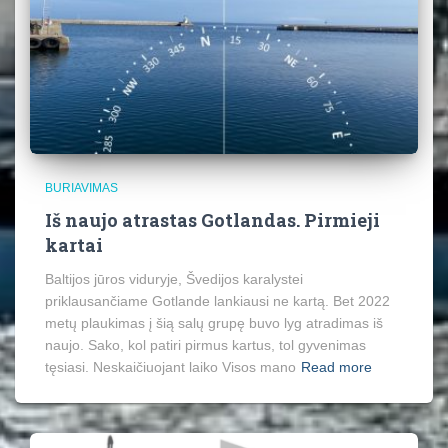
BURIAVIMAS
Iš naujo atrastas Gotlandas. Pirmieji
kartai
Baltijos jūros viduryje, Švedijos karalystei
priklausančiame Gotlande lankiausi ne kartą. Bet 2022
metų plaukimas į šią salų grupę buvo lyg atradimas iš
naujo. Sako, kol patiri pirmus kartus, tol gyvenimas
tęsiasi. Neskaičiuojant laiko Visos mano
Read more