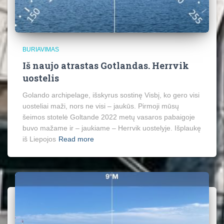
BURIAVIMAS
Iš naujo atrastas Gotlandas. Herrvik
uostelis
Golando archipelage, išskyrus sostinę Visbį, ko gero visi
uosteliai maži, nors ne visi – jaukūs. Pirmoji mūsų
šeimos stotelė Goltande 2022 metų vasaros pabaigoje
buvo mažame ir – jaukiame – Herrvik uostelyje. Išplaukę
iš Liepojos
Read more