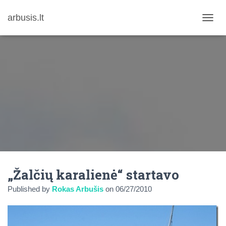
arbusis.lt
T
O
G
G
L
E
N
A
V
I
G
A
T
I
O
N
„Žalčių karalienė“ startavo
Published by
Rokas Arbušis
on
06/27/2010