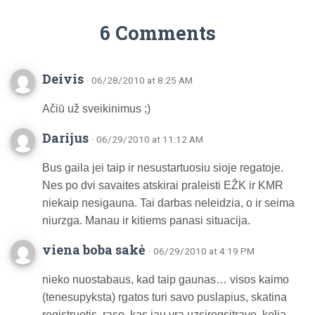
6 Comments
Deivis
· 06/28/2010 at 8:25 AM
Ačiū už sveikinimus ;)
Darijus
· 06/29/2010 at 11:12 AM
Bus gaila jei taip ir nesustartuosiu sioje regatoje.
Nes po dvi savaites atskirai praleisti EŽK ir KMR
niekaip nesigauna. Tai darbas neleidzia, o ir seima
niurzga. Manau ir kitiems panasi situacija.
viena boba sakė
· 06/29/2010 at 4:19 PM
nieko nuostabaus, kad taip gaunas… visos kaimo
(tenesupyksta) rgatos turi savo puslapius, skatina
registruotis, raso, kas jau yra uzsiregsitrave, kelia