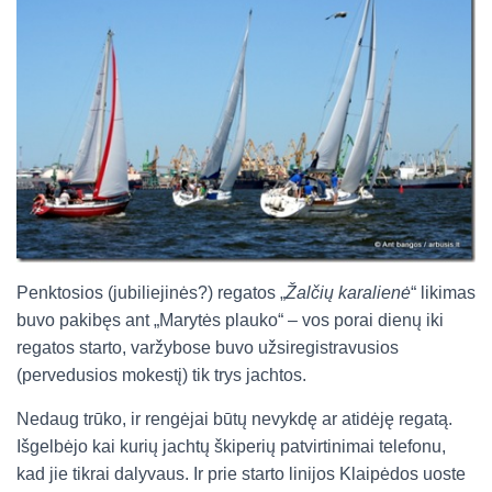
Penktosios (jubiliejinės?) regatos „
Žalčių karalienė
“ likimas
buvo pakibęs ant „Marytės plauko“ – vos porai dienų iki
regatos starto, varžybose buvo užsiregistravusios
(pervedusios mokestį) tik trys jachtos.
Nedaug trūko, ir rengėjai būtų nevykdę ar atidėję regatą.
Išgelbėjo kai kurių jachtų škiperių patvirtinimai telefonu,
kad jie tikrai dalyvaus. Ir prie starto linijos Klaipėdos uoste