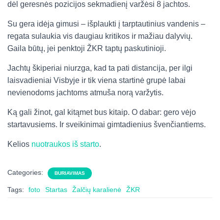
dėl geresnės pozicijos sekmadienį varžėsi 8 jachtos.
Su gera idėja gimusi – išplaukti į tarptautinius vandenis –
regata sulaukia vis daugiau kritikos ir mažiau dalyvių.
Gaila būtų, jei penktoji ŽKR taptų paskutinioji.
Jachtų škiperiai niurzga, kad ta pati distancija, per ilgi
laisvadieniai Visbyje ir tik viena startinė grupė labai
nevienodoms jachtoms atmuša norą varžytis.
Ką gali žinot, gal kitąmet bus kitaip. O dabar: gero vėjo
startavusiems. Ir sveikinimai gimtadienius švenčiantiems.
Kelios
nuotraukos iš starto
.
Categories:
BURIAVIMAS
Tags:
foto
Startas
Žalčių karalienė
ŽKR