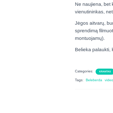
Ne naujiena, bet 
vienutininkas, net
Jėgos aitvarų, bur
sprendimą filmuoti
montuojamų).
Belieka palaukti,
Categories:
KRANTAS
Tags:
Beleberda
vide