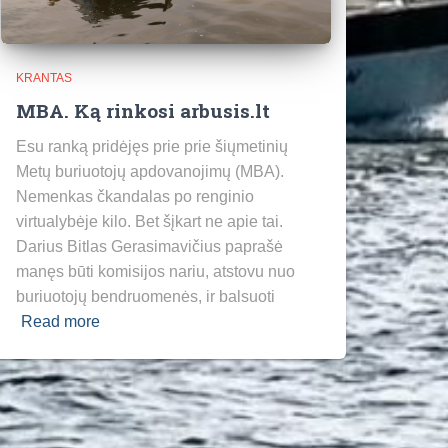
KRANTAS
MBA. Ką rinkosi arbusis.lt
Esu ranką pridėjęs prie prie šiųmetinių
Metų buriuotojų apdovanojimų (MBA).
Nemenkas čkandalas po renginio
virtualybėje kilo. Bet šįkart ne apie tai.
Darius Bitlas Gerasimavičius paprašė
manęs būti komisijos nariu, atstovu nuo
buriuotojų bendruomenės, ir balsuoti
Read more