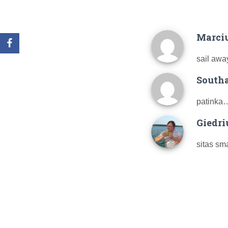
Marci
sail awa
South
patinka
Giedri
sitas sma