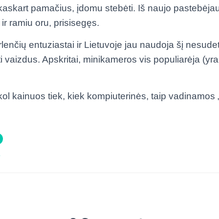
kaskart pamačius, įdomu stebėti. Iš naujo pastebėja
 ir ramiu oru, prisisegęs.
lenčių entuziastai ir Lietuvoje jau naudoja šį nesude
 vaizdus. Apskritai, minikameros vis populiarėja (yra i
 kol kainuos tiek, kiek kompiuterinės, taip vadinamo
o