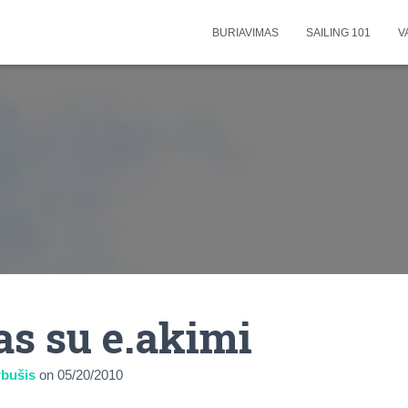
BURIAVIMAS
SAILING 101
V
as su e.akimi
bušis
on
05/20/2010