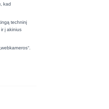
u, kad
tingą techninį
r į akinius
s „webkameros“.