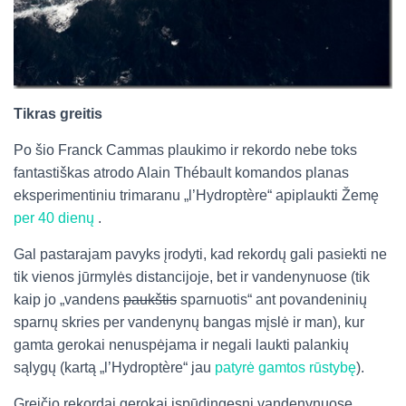
Tikras greitis
Po šio Franck Cammas plaukimo ir rekordo nebe toks
fantastiškas atrodo Alain Thébault komandos planas
eksperimentiniu trimaranu „l’Hydroptère“ apiplaukti Žemę
per 40 dienų
.
Gal pastarajam pavyks įrodyti, kad rekordų gali pasiekti ne
tik vienos jūrmylės distancijoje, bet ir vandenynuose (tik
kaip jo „vandens
paukštis
sparnuotis“ ant povandeninių
sparnų skries per vandenynų bangas mįslė ir man), kur
gamta gerokai nenuspėjama ir negali laukti palankių
sąlygų (kartą „l’Hydroptère“ jau
patyrė gamtos rūstybę
).
Greičio rekordai gerokai įspūdingesni vandenynuose,