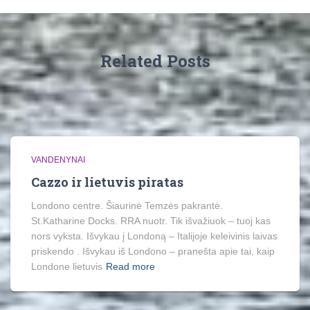
Related Posts
VANDENYNAI
Cazzo ir lietuvis piratas
Londono centre. Šiaurinė Temzės pakrantė.
St.Katharine Docks. RRA nuotr. Tik išvažiuok – tuoj kas
nors vyksta. Išvykau į Londoną – Italijoje keleivinis laivas
priskendo . Išvykau iš Londono – pranešta apie tai, kaip
Londone lietuvis
Read more