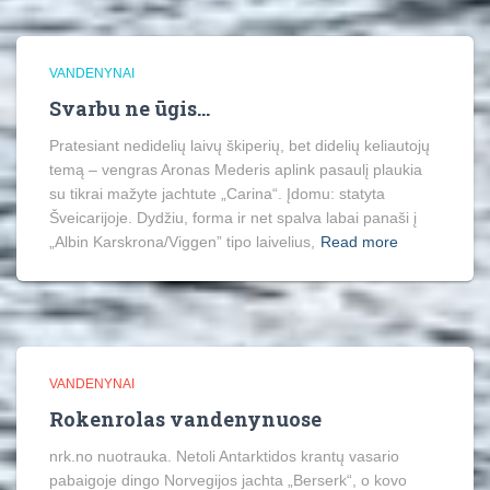
VANDENYNAI
Svarbu ne ūgis…
Pratesiant nedidelių laivų škiperių, bet didelių keliautojų
temą – vengras Aronas Mederis aplink pasaulį plaukia
su tikrai mažyte jachtute „Carina“. Įdomu: statyta
Šveicarijoje. Dydžiu, forma ir net spalva labai panaši į
„Albin Karskrona/Viggen” tipo laivelius,
Read more
VANDENYNAI
Rokenrolas vandenynuose
nrk.no nuotrauka. Netoli Antarktidos krantų vasario
pabaigoje dingo Norvegijos jachta „Berserk“, o kovo