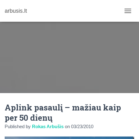
arbusis.lt
T
O
G
G
L
E
N
A
V
I
G
A
T
I
O
N
Aplink pasaulį – mažiau kaip
per 50 dienų
Published by
Rokas Arbušis
on
03/23/2010