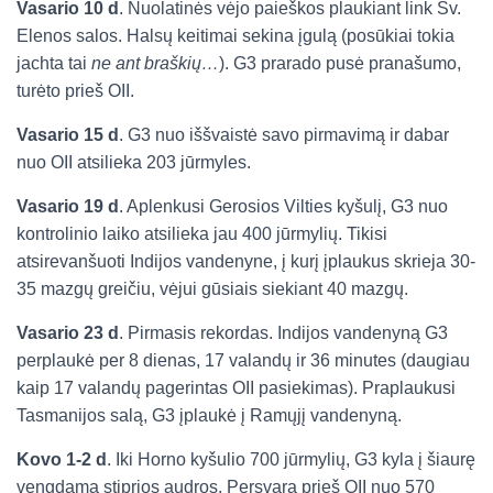
Vasario 10 d
. Nuolatinės vėjo paieškos plaukiant link Šv.
Elenos salos. Halsų keitimai sekina įgulą (posūkiai tokia
jachta tai
ne ant braškių…
). G3 prarado pusė pranašumo,
turėto prieš OII.
Vasario 15 d
. G3 nuo iššvaistė savo pirmavimą ir dabar
nuo OII atsilieka 203 jūrmyles.
Vasario 19 d
. Aplenkusi Gerosios Vilties kyšulį, G3 nuo
kontrolinio laiko atsilieka jau 400 jūrmylių. Tikisi
atsirevanšuoti Indijos vandenyne, į kurį įplaukus skrieja 30-
35 mazgų greičiu, vėjui gūsiais siekiant 40 mazgų.
Vasario 23 d
. Pirmasis rekordas. Indijos vandenyną G3
perplaukė per 8 dienas, 17 valandų ir 36 minutes (daugiau
kaip 17 valandų pagerintas OII pasiekimas). Praplaukusi
Tasmanijos salą, G3 įplaukė į Ramųjį vandenyną.
Kovo 1-2 d
. Iki Horno kyšulio 700 jūrmylių, G3 kyla į šiaurę
vengdama stiprios audros. Persvara prieš OII nuo 570