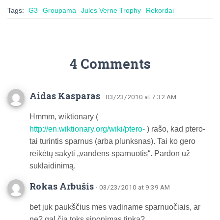
Tags:
G3
Groupama
Jules Verne Trophy
Rekordai
4 Comments
Aidas Kasparas
· 03/23/2010 at 7:32 AM
Hmmm, wiktionary (
http://en.wiktionary.org/wiki/ptero-
) rašo, kad ptero-
tai turintis sparnus (arba plunksnas). Tai ko gero
reikėtų sakyti „vandens sparnuotis“. Pardon už
suklaidinimą.
Rokas Arbušis
· 03/23/2010 at 9:39 AM
bet juk paukščius mes vadiname sparnuočiais, ar
ne? gal čia toks sinonimas tinka?