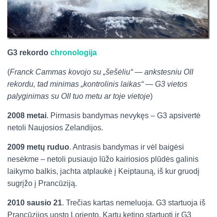
G3 rekordo
chronologija
(
Franck Cammas kovojo su „šešėliu“ — ankstesniu OII
rekordu, tad minimas „kontrolinis laikas“ — G3 vietos
palyginimas su OII tuo metu ar toje vietoje
)
2008 metai
. Pirmasis bandymas nevykęs – G3 apsivertė
netoli Naujosios Zelandijos.
2009 metų ruduo
. Antrasis bandymas ir vėl baigėsi
nesėkme – netoli pusiaujo lūžo kairiosios plūdės galinis
laikymo balkis, jachta atplaukė į Keiptauną, iš kur gruodį
sugrįžo į Prancūziją.
2010 sausio 21
. Trečias kartas nemeluoja. G3 startuoja iš
Prancūzijos uosto Loriento. Kartu ketino startuoti ir G3