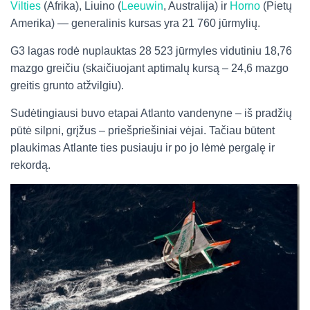
Vilties
(Afrika), Liuino (
Leeuwin
, Australija) ir
Horno
(Pietų
Amerika) — generalinis kursas yra 21 760 jūrmylių.
G3 lagas rodė nuplauktas 28 523 jūrmyles vidutiniu 18,76
mazgo greičiu (skaičiuojant aptimalų kursą – 24,6 mazgo
greitis grunto atžvilgiu).
Sudėtingiausi buvo etapai Atlanto vandenyne – iš pradžių
pūtė silpni, grįžus – priešpriešiniai vėjai. Tačiau būtent
plaukimas Atlante ties pusiauju ir po jo lėmė pergalę ir
rekordą.