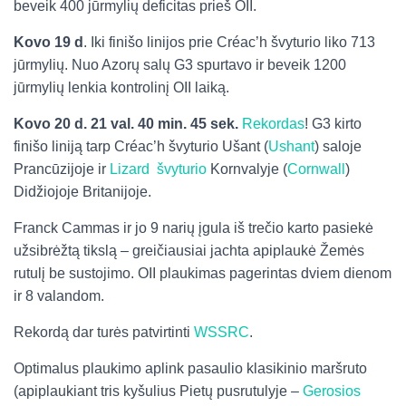
beveik 400 jūrmylių deficitas prieš OII.
Kovo 19 d
. Iki finišo linijos prie Créac’h švyturio liko 713
jūrmylių. Nuo Azorų salų G3 spurtavo ir beveik 1200
jūrmylių lenkia kontrolinį OII laiką.
Kovo 20 d. 21 val. 40 min. 45 sek.
Rekordas
! G3 kirto
finišo liniją tarp Créac’h švyturio Ušant (
Ushant
) saloje
Prancūzijoje ir
Lizard švyturio
Kornvalyje (
Cornwall
)
Didžiojoje Britanijoje.
Franck Cammas ir jo 9 narių įgula iš trečio karto pasiekė
užsibrėžtą tikslą – greičiausiai jachta apiplaukė Žemės
rutulį be sustojimo. OII plaukimas pagerintas dviem dienom
ir 8 valandom.
Rekordą dar turės patvirtinti
WSSRC
.
Optimalus plaukimo aplink pasaulio klasikinio maršruto
(apiplaukiant tris kyšulius Pietų pusrutulyje –
Gerosios