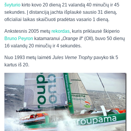
švyturio
kirto kovo 20 dieną 21 valandą 40 minučių ir 45
sekundes. Į distanciją jachta išplaukė sausio 31 dieną,
oficialiai laikas skaičiuoti pradėtas vasario 1 dieną.
Ankstesnis 2005 metų
rekordas
, kuris priklausė škiperio
Bruno Peyron
katamaranui „
Orange II
“ (OII), buvo 50 dienų
16 valandų 20 minučių ir 4 sekundės.
Nuo 1993 metų laimėti
Jules Verne Trophy
pavyko tik 5
kartus iš 20.