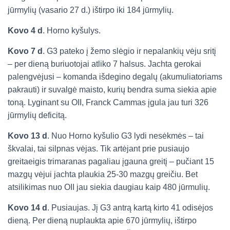
jūrmylių (vasario 27 d.) ištirpo iki 184 jūrmylių.
Kovo 4 d
. Horno kyšulys.
Kovo 7 d
. G3 pateko į žemo slėgio ir nepalankių vėju sritį
– per dieną buriuotojai atliko 7 halsus. Jachta gerokai
palengvėjusi – komanda išdegino degalų (akumuliatoriams
pakrauti) ir suvalgė maisto, kurių bendra suma siekia apie
toną. Lyginant su OII, Franck Cammas įgula jau turi 326
jūrmylių deficitą.
Kovo 13 d
. Nuo Horno kyšulio G3 lydi nesėkmės – tai
škvalai, tai silpnas vėjas. Tik artėjant prie pusiaujo
greitaeigis trimaranas pagaliau įgauna greitį – pučiant 15
mazgų vėjui jachta plaukia 25-30 mazgų greičiu. Bet
atsilikimas nuo OII jau siekia daugiau kaip 480 jūrmulių.
Kovo 14 d
. Pusiaujas. Jį G3 antrą kartą kirto 41 odisėjos
dieną. Per dieną nuplaukta apie 670 jūrmylių, ištirpo