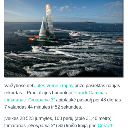
Varžybose dėl
Jules Verne Trophy
prizo pasiektas naujas
rekordas – Prancūzijos buriuotojo
Franck Cammas
trimaranas „Groupama 3“
apiplaukė pasaulį per 48 dienas
7 valandas 44 minutes ir 52 sekundes.
Įveikęs 28 523 jūrmyles, 103 pėdų (apie 31,40 metro)
trimaranas „
Groupama 3
“ (G3) finišo liniją prie
Créac’h