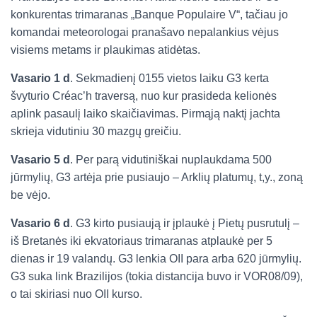
konkurentas trimaranas „Banque Populaire V“, tačiau jo
komandai meteorologai pranašavo nepalankius vėjus
visiems metams ir plaukimas atidėtas.
Vasario 1 d
. Sekmadienį 0155 vietos laiku G3 kerta
švyturio Créac’h traversą, nuo kur prasideda kelionės
aplink pasaulį laiko skaičiavimas. Pirmąją naktį jachta
skrieja vidutiniu 30 mazgų greičiu.
Vasario 5 d
. Per parą vidutiniškai nuplaukdama 500
jūrmylių, G3 artėja prie pusiaujo – Arklių platumų, t,y., zoną
be vėjo.
Vasario 6 d
. G3 kirto pusiaują ir įplaukė į Pietų pusrutulį –
iš Bretanės iki ekvatoriaus trimaranas atplaukė per 5
dienas ir 19 valandų. G3 lenkia OII para arba 620 jūrmylių.
G3 suka link Brazilijos (tokia distancija buvo ir VOR08/09),
o tai skiriasi nuo OII kurso.