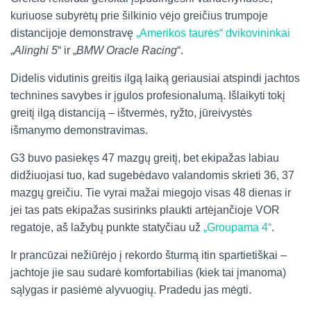
kuriuose subyrėtų prie šilkinio vėjo greičius trumpoje
distancijoje demonstravę
„Amerikos taurės“ dvikovininkai
„
Alinghi 5
“ ir „
BMW Oracle Racing
“.
Didelis vidutinis greitis ilgą laiką geriausiai atspindi jachtos
technines savybes ir įgulos profesionalumą. Išlaikyti tokį
greitį ilgą distanciją – ištvermės, ryžto, jūreivystės
išmanymo demonstravimas.
G3 buvo pasiekęs 47 mazgų greitį, bet ekipažas labiau
didžiuojasi tuo, kad sugebėdavo valandomis skrieti 36, 37
mazgų greičiu. Tie vyrai mažai miegojo visas 48 dienas ir
jei tas pats ekipažas susirinks plaukti artėjančioje VOR
regatoje, aš lažybų punkte statyčiau už
„Groupama 4“
.
Ir prancūzai nežiūrėjo į rekordo šturmą itin spartietiškai –
jachtoje jie sau sudarė komfortabilias (kiek tai įmanoma)
sąlygas ir pasiėmė alyvuogių. Pradedu jas mėgti.