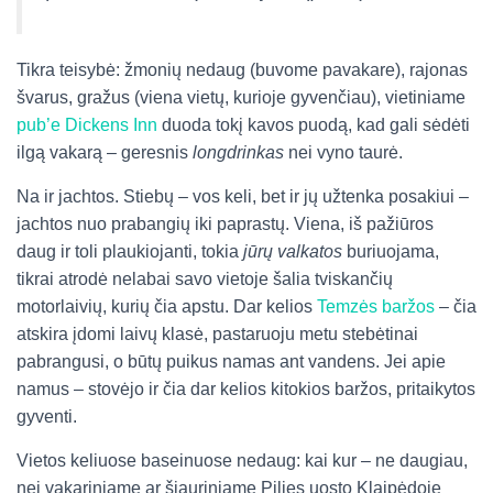
Tikra teisybė: žmonių nedaug (buvome pavakare), rajonas
švarus, gražus (viena vietų, kurioje gyvenčiau), vietiniame
pub’e Dickens Inn
duoda tokį kavos puodą, kad gali sėdėti
ilgą vakarą – geresnis
longdrinkas
nei vyno taurė.
Na ir jachtos. Stiebų – vos keli, bet ir jų užtenka posakiui –
jachtos nuo prabangių iki paprastų. Viena, iš pažiūros
daug ir toli plaukiojanti, tokia
jūrų valkatos
buriuojama,
tikrai atrodė nelabai savo vietoje šalia tviskančių
motorlaivių, kurių čia apstu. Dar kelios
Temzės baržos
– čia
atskira įdomi laivų klasė, pastaruoju metu stebėtinai
pabrangusi, o būtų puikus namas ant vandens. Jei apie
namus – stovėjo ir čia dar kelios kitokios baržos, pritaikytos
gyventi.
Vietos keliuose baseinuose nedaug: kai kur – ne daugiau,
nei vakariniame ar šiauriniame Pilies uosto Klaipėdoje