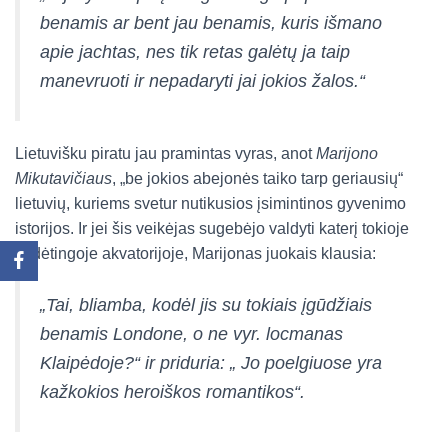
benamis ar bent jau benamis, kuris išmano
apie jachtas, nes tik retas galėtų ja taip
manevruoti ir nepadaryti jai jokios žalos.“
Lietuvišku piratu jau pramintas vyras, anot
Marijono
Mikutavičiaus
, „be jokios abejonės taiko tarp geriausių“
lietuvių, kuriems svetur nutikusios įsimintinos gyvenimo
istorijos. Ir jei šis veikėjas sugebėjo valdyti katerį tokioje
sudėtingoje akvatorijoje, Marijonas juokais klausia:
„Tai, bliamba, kodėl jis su tokiais įgūdžiais
benamis Londone, o ne vyr. locmanas
Klaipėdoje?“ ir priduria: „ Jo poelgiuose yra
kažkokios heroiškos romantikos“.