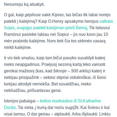
Nesumoju ką atsakyti.
O gal, kaip
gėpliuse
sakė
Kipras
, tas bičas tik labai norėjo
patekti į kalėjimą? Kaip O.Henry apsakymo herojus
valkata
Sopis, svajojęs patekti kalėjiman prieš žiemą
. Tik lietuviui
Ramūnui pasiekė labiau nei Sopiui – jis nuo kovo jau 10
mėn praleido kalėjime. Nors tiek čia tos sėkmės vasarą
mirkti kalėjime.
Ir vis tiek smalsu, kaip tam bičui pavyko suvaldyti katerį
nieko neapgadinus. Praėjusį sezoną kartą teko vairuoti
gerokai mažesnį (kas, kad
šiknoje – 500 arklių
) katerį ir
nebijau prisipažinti – sekėsi stipriai vidutiniškai, iš šono
turėjau atrodyti nemokša. Bet suvaldžiau, nieko
nekliudžiau, prišvartavau gerai.
Istorijos pabaigai –
kelios nuotraukos iš St.Katharine
Docks
. Tai vieta, į kurią dar noriu sugrįžti. Kai šviesu ir kai
visai tamsu. O dar geriau – atplaukti. Arba išplaukti. Linkiu