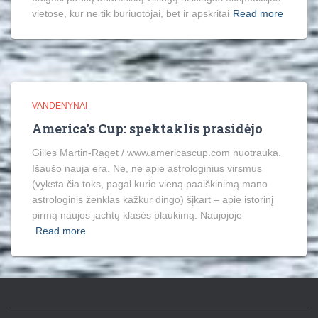
vietose, kur ne tik buriuotojai, bet ir apskritai
Read more
VANDENYNAI
America’s Cup: spektaklis prasidėjo
Gilles Martin-Raget / www.americascup.com nuotrauka.
Išaušo nauja era. Ne, ne apie astrologinius virsmus
(vyksta čia toks, pagal kurio vieną paaiškinimą mano
astrologinis ženklas kažkur dingo) šįkart – apie istorinį
pirmą naujos jachtų klasės plaukimą. Naujojoje
Read more