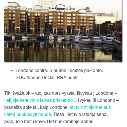
Londono centre. Šiaurinė Temzės pakrantė.
St.Katharine Docks. RRA nuotr.
Tik išvažiuok – tuoj kas nors vyksta. Išvykau į Londoną –
Italijoje keleivinis laivas priskendo
. Išvykau iš Londono –
pranešta apie tai, kaip Londone
lietuvis milijonieriaus
katerį nuplukdyti bandė
. Tiesa, lietuvio istorija sena,
praėjusio metų kovo. Bet nuskambėjo dabar.