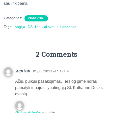
sau ir kitiems.
Categories:
VANDENYNAI
Tags:
Anglija
DS
lietuviai svetur
Londonas
2 Comments
kęstas
· 01/23/2012 at 1:12 PM
Ačiū, puikus pasakojimas. Tiesiog gimė noras
pamatyti ir pajusti ypatingąją St. Katharine Docks
dvasią…..
Rokas Arbušis
atsakė: