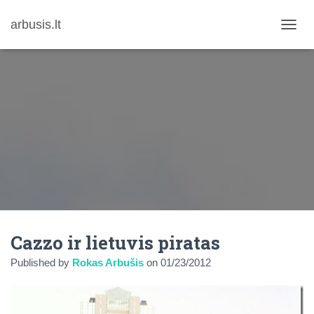
arbusis.lt
T
O
G
G
L
E
N
A
V
I
G
A
T
I
O
N
Cazzo ir lietuvis piratas
Published by
Rokas Arbušis
on
01/23/2012