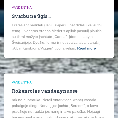
VANDENYNAI
Svarbu ne ūgis…
Pratesiant nedidelių laivų škiperių, bet didelių keliautojų
temą – vengras Aronas Mederis aplink pasaulį plaukia
su tikrai mažyte jachtute „Carina“. Įdomu: statyta
Šveicarijoje. Dydžiu, forma ir net spalva labai panaši į
„Albin Karskrona/Viggen” tipo laivelius,
Read more
VANDENYNAI
Rokenrolas vandenynuose
nrk.no nuotrauka. Netoli Antarktidos krantų vasario
pabaigoje dingo Norvegijos jachta „Berserk“, o kovo
pradžioje nutraukta jos narių ir laivo paieška. Nejaugi
baigėsi pankų anarchistų vikingų rizikingas ekspedicijos