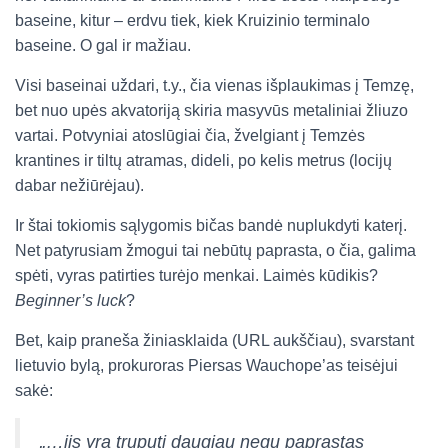
baseine, kitur – erdvu tiek, kiek Kruizinio terminalo
baseine. O gal ir mažiau.
Visi baseinai uždari, t.y., čia vienas išplaukimas į Temzę,
bet nuo upės akvatoriją skiria masyvūs metaliniai žliuzo
vartai. Potvyniai atoslūgiai čia, žvelgiant į Temzės
krantines ir tiltų atramas, dideli, po kelis metrus (locijų
dabar nežiūrėjau).
Ir štai tokiomis sąlygomis bičas bandė nuplukdyti katerį.
Net patyrusiam žmogui tai nebūtų paprasta, o čia, galima
spėti, vyras patirties turėjo menkai. Laimės kūdikis?
Beginner’s luck
?
Bet, kaip praneša žiniasklaida (URL aukščiau), svarstant
lietuvio bylą, prokuroras Piersas Wauchope’as teisėjui
sakė:
„…jis yra truputį daugiau negu paprastas