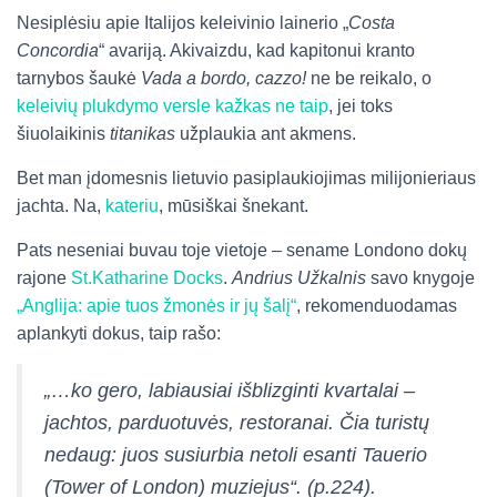
Nesiplėsiu apie Italijos keleivinio lainerio „
Costa
Concordia
“ avariją. Akivaizdu, kad kapitonui kranto
tarnybos šaukė
Vada a bordo, cazzo!
ne be reikalo, o
keleivių plukdymo versle kažkas ne taip
, jei toks
šiuolaikinis
titanikas
užplaukia ant akmens.
Bet man įdomesnis lietuvio pasiplaukiojimas milijonieriaus
jachta. Na,
kateriu
, mūsiškai šnekant.
Pats neseniai buvau toje vietoje – sename Londono dokų
rajone
St.Katharine Docks
.
Andrius Užkalnis
savo knygoje
„Anglija: apie tuos žmonės ir jų šalį“
, rekomenduodamas
aplankyti dokus, taip rašo:
„…ko gero, labiausiai išblizginti kvartalai –
jachtos, parduotuvės, restoranai. Čia turistų
nedaug: juos susiurbia netoli esanti Tauerio
(Tower of London) muziejus“.
(p.224).