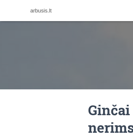
arbusis.lt
Ginčai
nerims