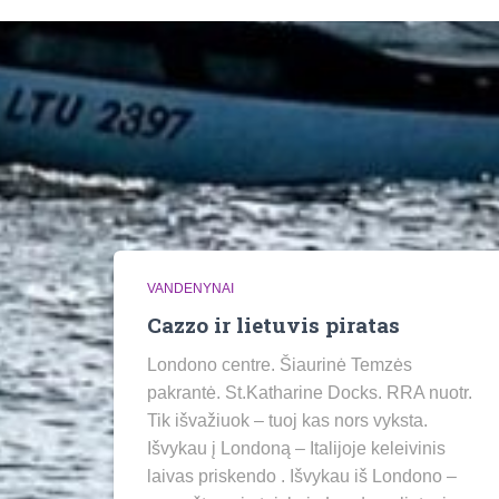
VANDENYNAI
Cazzo ir lietuvis piratas
Londono centre. Šiaurinė Temzės
pakrantė. St.Katharine Docks. RRA nuotr.
Tik išvažiuok – tuoj kas nors vyksta.
Išvykau į Londoną – Italijoje keleivinis
laivas priskendo . Išvykau iš Londono –