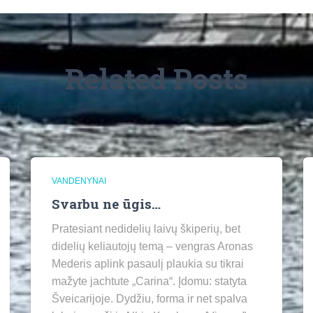
Related Posts
VANDENYNAI
Svarbu ne ūgis…
Pratesiant nedidelių laivų škiperių, bet
didelių keliautojų temą – vengras Aronas
Mederis aplink pasaulį plaukia su tikrai
mažyte jachtute „Carina“. Įdomu: statyta
Šveicarijoje. Dydžiu, forma ir net spalva