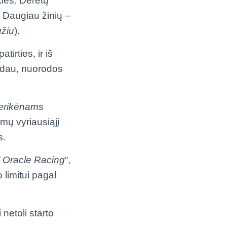
les. Derėtų
. Daugiau žinių –
žiu
).
tirties, ir iš
eradau, nuorodos
erikėnams
mų vyriausiąjį
s.
Oracle
Racing
“,
 limitui pagal
netoli starto