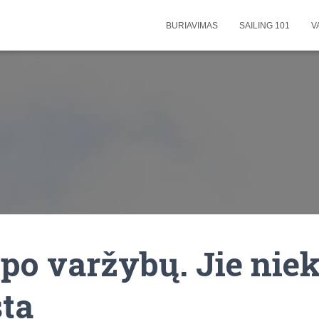
BURIAVIMAS
SAILING 101
V
 po varžybų. Jie nie
ta