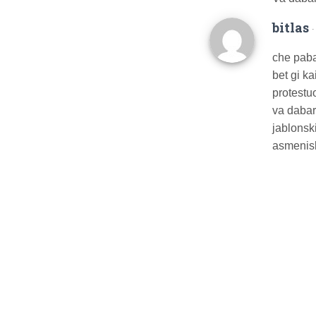
bitlas
che paba
bet gi kai
protestu
va dabar
jablonski
asmenisk