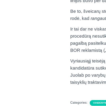
linijos buvo per d
Be to, šveicarų s
rodė, kad
rangau
Ir tai dar ne visk
procedūrą nesutiko
pagalbą pasitelku
BOR reklamistą („
Vyriausiąjį teisė
kandidatūra sutik
Juolab po varybų 
taisyklių traktavi
Categories:
VANDENYN