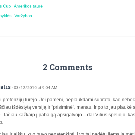
's Cup
Amerikos taurė
isyklės
Varžybos
2 Comments
alis
· 03/12/2010 at 9:04 AM
i pretenzijų turėjo. Jei pameni, beplaukdami suprato, kad nebela
čiau išdėstytą versiją ir “prisiminė“, manau. Ir po to jau plaukė
. Tačiau kažkaip į pabaigą apsigalvojo – dar Vilius spėliojo, kas 
o.
 jau ir aišku, kuo buvo nepatenkinti. Lyg tai padėtų jiems laimėt