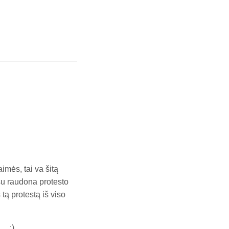
imės, tai va šitą
 su raudona protesto
tą protestą iš viso
i… :)