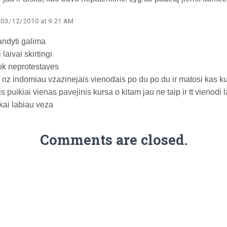
· 03/12/2010 at 9:21 AM
ndyti galima
 laivai skirtingi
ok neprotestaves
 nz indomiau vzazinejais vienodais po du po du ir matosi kas kur
s puikiai vienas pavejinis kursa o kitam jau ne taip ir tt vienodi 
ai labiau veza
Comments are closed.