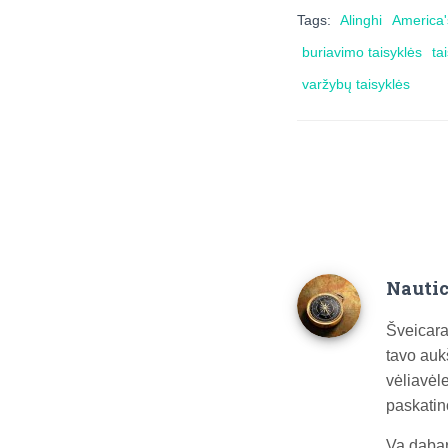
Tags:
Alinghi
America
buriavimo taisyklės
ta
varžybų taisyklės
Nautic
Šveicara
tavo aukš
vėliavėle
paskatin
Va dabar