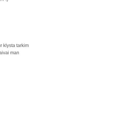
 klysta tarkim
laivai man