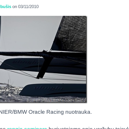
bušis
on
03/11/2010
NIER/BMW Oracle Racing nuotrauka.