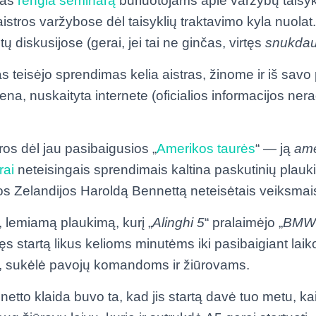
bas
rengia seminarą
buriuotojams apie varžybų taisyk
istros varžybose dėl taisyklių traktavimo kyla nuolat
diskusijose (gerai, jei tai ne ginčas, virtęs
snukdau
s teisėjo sprendimas kelia aistras, žinome ir iš savo pa
 viena, nuskaityta internete (oficialios informacijos n
ros dėl jau pasibaigusios „
Amerikos taurės
“ — ją
am
rai
neteisingais sprendimais kaltina paskutinių plauki
ios Zelandijos Haroldą Bennettą neteisėtais veiksmai
, lemiamą plaukimą, kurį „
Alinghi 5
“ pralaimėjo „
BMW 
 startą likus kelioms minutėms iki pasibaigiant laiko
s, sukėlė pavojų komandoms ir žiūrovams.
tto klaida buvo ta, kad jis startą davė tuo metu, kai 