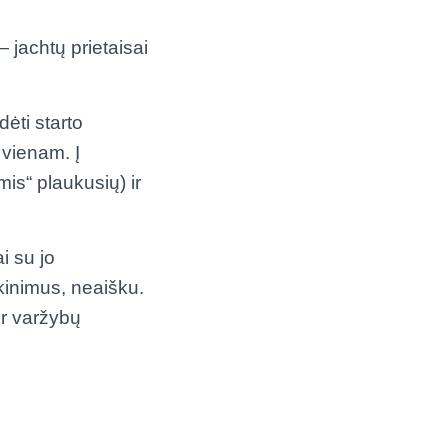
 jachtų prietaisai
ėti starto
 vienam. Į
is“ plaukusių) ir
ai su jo
kinimus, neaišku.
ir varžybų