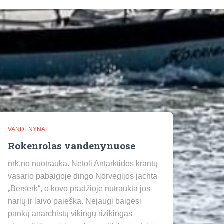
VANDENYNAI
Rokenrolas vandenynuose
nrk.no nuotrauka. Netoli Antarktidos krantų
vasario pabaigoje dingo Norvegijos jachta
„Berserk“, o kovo pradžioje nutraukta jos
narių ir laivo paieška. Nejaugi baigėsi
pankų anarchistų vikingų rizikingas