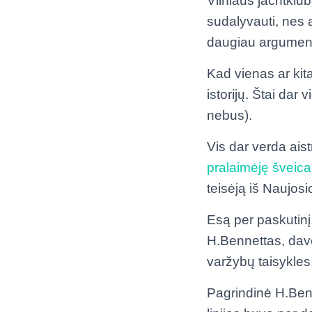
Vilniaus jachtklu
sudalyvauti, nes a
daugiau argumentų 
Kad vienas ar kita
istorijų. Štai dar
nebus).
Vis dar verda aist
pralaimėję šveica
teisėją iš Naujos
Esą per paskutinį
H.Bennettas, davęs
varžybų taisykle
Pagrindinė H.Benne