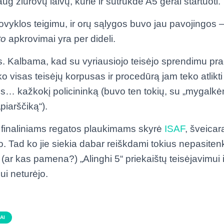
aug žiūrovų laivų, kurie ir sutrukdė A5 gerai startuoti.
tovyklos teigimu, ir orų sąlygos buvo jau pavojingos —
to
apkrovimai yra per dideli.
as. Kalbama, kad su vyriausiojo teisėjo sprendimu prad
 visas teisėjų korpusas ir procedūrą jam teko atlikti
s… kažkokį policininką (buvo ten tokių, su „mygalkėm
piarščiką“).
ją finaliniams regatos plaukimams skyrė
ISAF
, šveicar
o. Tad ko jie siekia dabar reiškdami tokius nepasiten
(ar kas pamena?) „Alinghi 5“ priekaištų teisėjavimui 
mui neturėjo.
AI