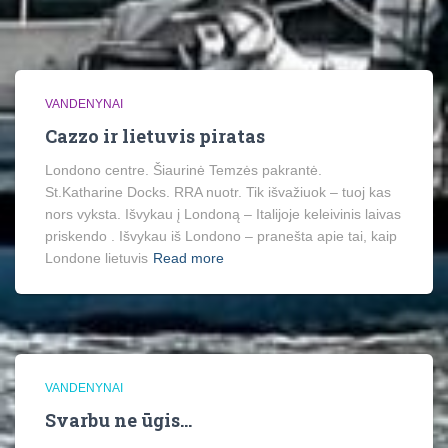
VANDENYNAI
Cazzo ir lietuvis piratas
Londono centre. Šiaurinė Temzės pakrantė.
St.Katharine Docks. RRA nuotr. Tik išvažiuok – tuoj kas
nors vyksta. Išvykau į Londoną – Italijoje keleivinis laivas
priskendo . Išvykau iš Londono – pranešta apie tai, kaip
Londone lietuvis
Read more
VANDENYNAI
Svarbu ne ūgis…