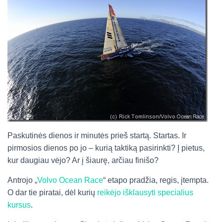
Paskutinės dienos ir minutės prieš startą. Startas. Ir
pirmosios dienos po jo – kurią taktiką pasirinkti? Į pietus,
kur daugiau vėjo? Ar į šiaurę, arčiau finišo?
Antrojo „
Volvo Ocean Race
“ etapo pradžia, regis, įtempta.
O dar tie piratai, dėl kurių
reikėjo išklausyti specialius
kursus
.