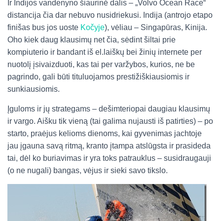
Ir Indijos vandenyno šiaurinė dalis – „Volvo Ocean Race“
distancija čia dar nebuvo nusidriekusi. Indija (antrojo etapo
finišas bus jos uoste
Kočyje
), vėliau – Singapūras, Kinija.
Oho kiek daug klausimų net čia, sėdint šiltai prie
kompiuterio ir bandant iš el.laiškų bei žinių internete per
nuotolį įsivaizduoti, kas tai per varžybos, kurios, ne be
pagrindo, gali būti tituluojamos prestižiškiausiomis ir
sunkiausiomis.
Įguloms ir jų strategams – dešimteriopai daugiau klausimų
ir vargo. Aišku tik vieną (tai galima nujausti iš patirties) – po
starto, praėjus kelioms dienoms, kai gyvenimas jachtoje
jau įgauna savą ritmą, kranto įtampa atslūgsta ir prasideda
tai, dėl ko buriavimas ir yra toks patrauklus – susidraugauji
(o ne nugali) bangas, vėjus ir sieki savo tikslo.