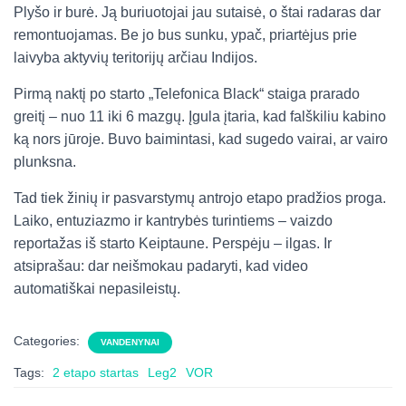
Plyšo ir burė. Ją buriuotojai jau sutaisė, o štai radaras dar
remontuojamas. Be jo bus sunku, ypač, priartėjus prie
laivyba aktyvių teritorijų arčiau Indijos.
Pirmą naktį po starto „Telefonica Black“ staiga prarado
greitį – nuo 11 iki 6 mazgų. Įgula įtaria, kad falškiliu kabino
ką nors jūroje. Buvo baimintasi, kad sugedo vairai, ar vairo
plunksna.
Tad tiek žinių ir pasvarstymų antrojo etapo pradžios proga.
Laiko, entuziazmo ir kantrybės turintiems – vaizdo
reportažas iš starto Keiptaune. Perspėju – ilgas. Ir
atsiprašau: dar neišmokau padaryti, kad video
automatiškai nepasileistų.
Categories:
VANDENYNAI
Tags:
2 etapo startas
Leg2
VOR