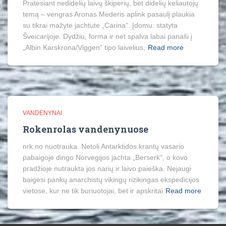
Pratesiant nedidelių laivų škiperių, bet didelių keliautojų
temą – vengras Aronas Mederis aplink pasaulį plaukia
su tikrai mažyte jachtute „Carina“. Įdomu: statyta
Šveicarijoje. Dydžiu, forma ir net spalva labai panaši į
„Albin Karskrona/Viggen” tipo laivelius,
Read more
VANDENYNAI
Rokenrolas vandenynuose
nrk.no nuotrauka. Netoli Antarktidos krantų vasario
pabaigoje dingo Norvegijos jachta „Berserk“, o kovo
pradžioje nutraukta jos narių ir laivo paieška. Nejaugi
baigėsi pankų anarchistų vikingų rizikingas ekspedicijos
vietose, kur ne tik buriuotojai, bet ir apskritai
Read more