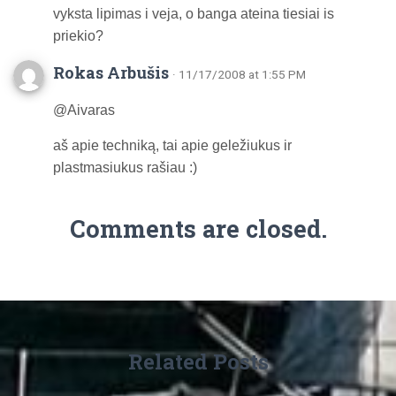
vyksta lipimas i veja, o banga ateina tiesiai is
priekio?
Rokas Arbušis
· 11/17/2008 at 1:55 PM
@Aivaras
aš apie techniką, tai apie geležiukus ir
plastmasiukus rašiau :)
Comments are closed.
Related Posts