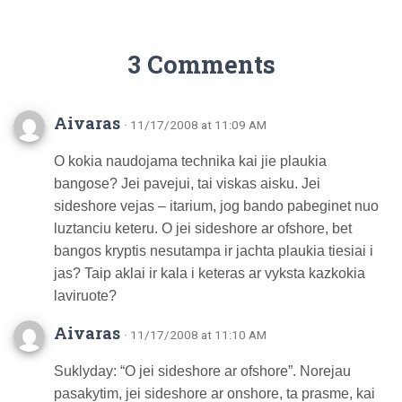
3 Comments
Aivaras
· 11/17/2008 at 11:09 AM
O kokia naudojama technika kai jie plaukia
bangose? Jei pavejui, tai viskas aisku. Jei
sideshore vejas – itarium, jog bando pabeginet nuo
luztanciu keteru. O jei sideshore ar ofshore, bet
bangos kryptis nesutampa ir jachta plaukia tiesiai i
jas? Taip aklai ir kala i keteras ar vyksta kazkokia
laviruote?
Aivaras
· 11/17/2008 at 11:10 AM
Suklyday: “O jei sideshore ar ofshore”. Norejau
pasakytim, jei sideshore ar onshore, ta prasme, kai