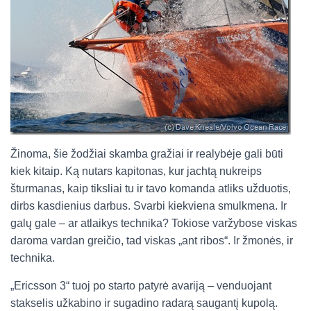
Žinoma, šie žodžiai skamba gražiai ir realybėje gali būti
kiek kitaip. Ką nutars kapitonas, kur jachtą nukreips
šturmanas, kaip tiksliai tu ir tavo komanda atliks užduotis,
dirbs kasdienius darbus. Svarbi kiekviena smulkmena. Ir
galų gale – ar atlaikys technika? Tokiose varžybose viskas
daroma vardan greičio, tad viskas „ant ribos“. Ir žmonės, ir
technika.
„Ericsson 3“ tuoj po starto patyrė avariją – venduojant
stakselis užkabino ir sugadino radarą saugantį kupolą.