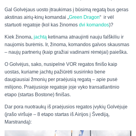
Gal Golvėjaus uosto įtraukimas į būsimą regatą bus geras
akstinas airių-kinų komandai „
Green Dragon
“ ir vėl
startuoti regatoje (kol kas žinomos
dvi komandos
)?
Kiek žinoma,
jachtą
ketinama atnaujinti nauju falškiliu ir
naujomis burėmis. Ir, žinoma, komandos galvos skausmas
– naujų partnerių (kaip gražiai vadinami rėmėjai) paieška.
O Golvėjus, sako, nusipelnė VOR regatos finišo kaip
uostas, kuriame jachtų pažiūrėti susirinko bene
daugiausiai žmonių per praėjusią regatą – apie pusė
milijono. Praėjusioje regatoje joje vyko transatlantinio
etapo (startas Bostone) finišas.
Dar pora nuotraukų iš praėjusios regatos įvykių Golvėjuje
(įrašo viršuje – 8 etapo startas iš Airijos į Švediją,
Marstrandą):