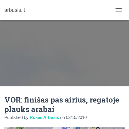
arbusis.lt
T
O
G
G
L
E
N
A
V
I
G
A
T
I
O
N
VOR: finišas pas airius, regatoje
plauks arabai
Published by
Rokas Arbušis
on
03/15/2010