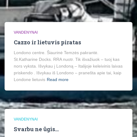
VANDENYNAI
Cazzo ir lietuvis piratas
Londono centre. Šiaurinė Temzės pakrantė.
St.Katharine Docks. RRA nuotr. Tik išvažiuok – tuoj kas
nors vyksta. Išvykau į Londoną – Italijoje keleivinis laivas
priskendo . Išvykau iš Londono – pranešta apie tai, kaip
Londone lietuvis
Read more
VANDENYNAI
Svarbu ne ūgis…