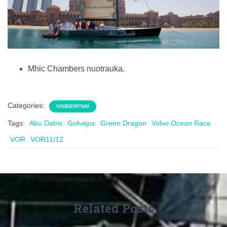
Mhic Chambers nuotrauka.
Categories:
VANDENYNAI
Tags:
Abu Dabis
Golvėjus
Green Dragon
Volvo Ocean Race
VOR
VOR11/12
Related Posts