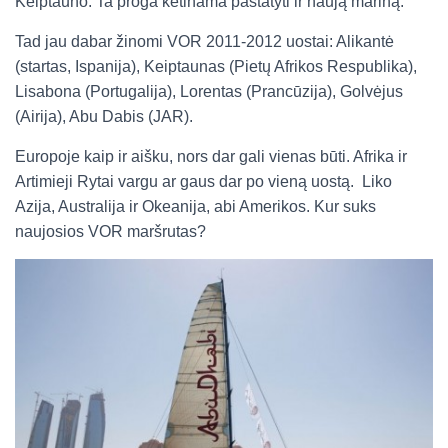
Keiptauno. Ta proga ketinama pastatyti ir naują mariną.
Tad jau dabar žinomi VOR 2011-2012 uostai: Alikantė
(startas, Ispanija), Keiptaunas (Pietų Afrikos Respublika),
Lisabona (Portugalija), Lorentas (Prancūzija), Golvėjus
(Airija), Abu Dabis (JAR).
Europoje kaip ir aišku, nors dar gali vienas būti. Afrika ir
Artimieji Rytai vargu ar gaus dar po vieną uostą. Liko
Azija, Australija ir Okeanija, abi Amerikos. Kur suks
naujosios VOR maršrutas?