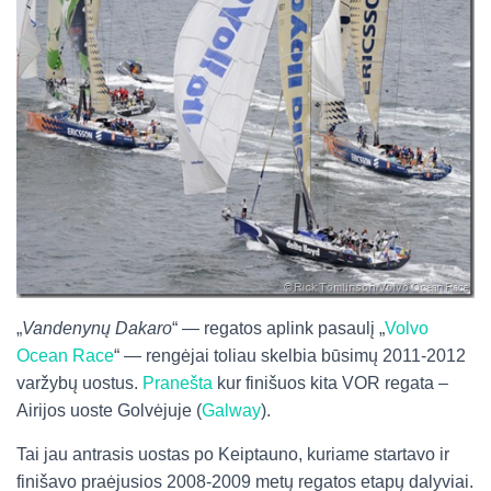
„
Vandenynų Dakaro
“ — regatos aplink pasaulį „
Volvo
Ocean Race
“ — rengėjai toliau skelbia būsimų 2011-2012
varžybų uostus.
Pranešta
kur finišuos kita VOR regata –
Airijos uoste Golvėjuje (
Galway
).
Tai jau antrasis uostas po Keiptauno, kuriame startavo ir
finišavo praėjusios 2008-2009 metų regatos etapų dalyviai.