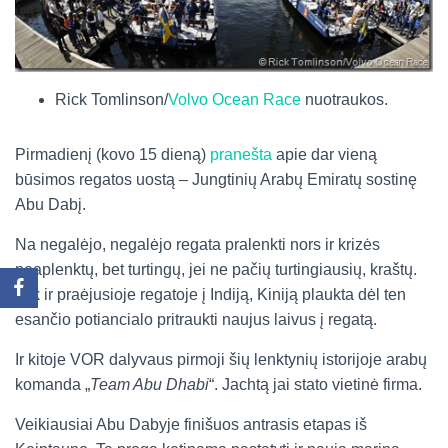
Rick Tomlinson/
Volvo Ocean Race
nuotraukos.
Pirmadienį (kovo 15 dieną)
pranešta
apie dar vieną
būsimos regatos uostą – Jungtinių Arabų Emiratų sostinę
Abu Dabį.
Na negalėjo, negalėjo regata pralenkti nors ir krizės
neaplenktų, bet turtingų, jei ne pačių turtingiausių, kraštų.
Juk ir praėjusioje regatoje į Indiją, Kiniją plaukta dėl ten
esančio potiancialo pritraukti naujus laivus į regatą.
Ir kitoje VOR dalyvaus pirmoji šių lenktynių istorijoje arabų
komanda „
Team Abu Dhabi
“. Jachtą jai stato vietinė firma.
Veikiausiai Abu Dabyje finišuos antrasis etapas iš