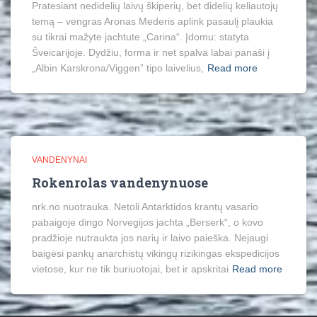
Pratesiant nedidelių laivų škiperių, bet didelių keliautojų
temą – vengras Aronas Mederis aplink pasaulį plaukia
su tikrai mažyte jachtute „Carina“. Įdomu: statyta
Šveicarijoje. Dydžiu, forma ir net spalva labai panaši į
„Albin Karskrona/Viggen” tipo laivelius,
Read more
VANDENYNAI
Rokenrolas vandenynuose
nrk.no nuotrauka. Netoli Antarktidos krantų vasario
pabaigoje dingo Norvegijos jachta „Berserk“, o kovo
pradžioje nutraukta jos narių ir laivo paieška. Nejaugi
baigėsi pankų anarchistų vikingų rizikingas ekspedicijos
vietose, kur ne tik buriuotojai, bet ir apskritai
Read more