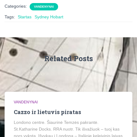
Categories:
VANDENYNAI
Tags:
Startas
Sydney Hobart
Related Posts
VANDENYNAI
Cazzo ir lietuvis piratas
Londono centre. Šiaurinė Temzės pakrantė.
St.Katharine Docks. RRA nuotr. Tik išvažiuok – tuoj kas
nors vyksta. Išvykau į Londoną – Italijoje keleivinis laivas