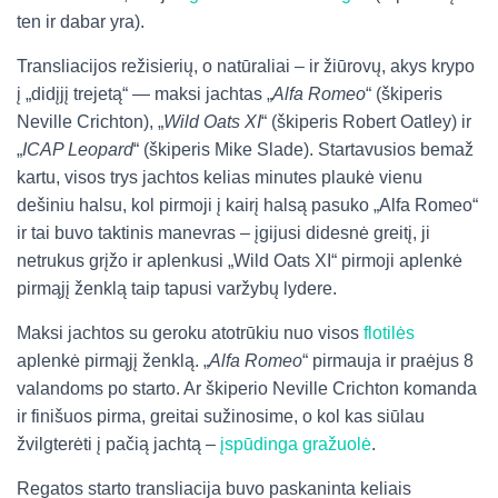
ten ir dabar yra).
Transliacijos režisierių, o natūraliai – ir žiūrovų, akys krypo
į „didįjį trejetą“ — maksi jachtas „
Alfa Romeo
“ (škiperis
Neville Crichton), „
Wild Oats XI
“ (škiperis Robert Oatley) ir
„
ICAP Leopard
“ (škiperis Mike Slade). Startavusios bemaž
kartu, visos trys jachtos kelias minutes plaukė vienu
dešiniu halsu, kol pirmoji į kairį halsą pasuko „Alfa Romeo“
ir tai buvo taktinis manevras – įgijusi didesnė greitį, ji
netrukus grįžo ir aplenkusi „Wild Oats XI“ pirmoji aplenkė
pirmąjį ženklą taip tapusi varžybų lydere.
Maksi jachtos su geroku atotrūkiu nuo visos
flotilės
aplenkė pirmąjį ženklą. „
Alfa Romeo
“ pirmauja ir praėjus 8
valandoms po starto. Ar škiperio Neville Crichton komanda
ir finišuos pirma, greitai sužinosime, o kol kas siūlau
žvilgterėti į pačią jachtą –
įspūdinga gražuolė
.
Regatos starto transliacija buvo paskaninta keliais