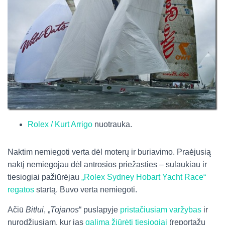
Rolex / Kurt Arrigo
nuotrauka.
Naktim nemiegoti verta dėl moterų ir buriavimo. Praėjusią
naktį nemiegojau dėl antrosios priežasties – sulaukiau ir
tiesiogiai pažiūrėjau
„Rolex Sydney Hobart Yacht Race“
regatos
startą. Buvo verta nemiegoti.
Ačiū
Bitlui
, „
Tojanos
“ puslapyje
pristačiusiam varžybas
ir
nurodžiusiam, kur jas
galima žiūrėti tiesiogiai
(reportažų