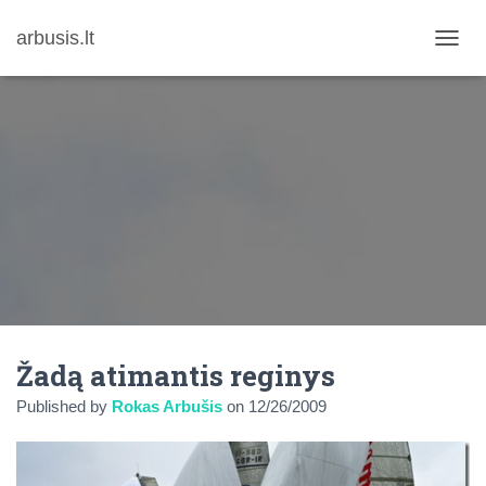
arbusis.lt
T
O
G
G
L
E
N
A
V
I
G
A
T
I
O
N
Žadą atimantis reginys
Published by
Rokas Arbušis
on
12/26/2009