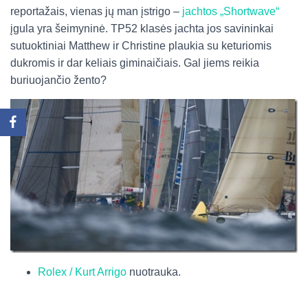
reportažais, vienas jų man įstrigo –
jachtos „Shortwave“
įgula yra šeimyninė. TP52 klasės jachta jos savininkai
sutuoktiniai Matthew ir Christine plaukia su keturiomis
dukromis ir dar keliais giminaičiais. Gal jiems reikia
buriuojančio žento?
Rolex / Kurt Arrigo
nuotrauka.