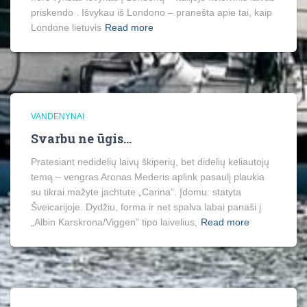
priskendo . Išvykau iš Londono – pranešta apie tai, kaip
Londone lietuvis
Read more
VANDENYNAI
Svarbu ne ūgis…
Pratesiant nedidelių laivų škiperių, bet didelių keliautojų
temą – vengras Aronas Mederis aplink pasaulį plaukia
su tikrai mažyte jachtute „Carina“. Įdomu: statyta
Šveicarijoje. Dydžiu, forma ir net spalva labai panaši į
„Albin Karskrona/Viggen” tipo laivelius,
Read more