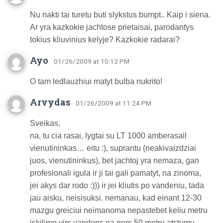
Nu nakti tai turetu buti slykstus bumpt.. Kaip i siena.
Ar yra kazkokie jachtose prietaisai, parodantys
tokius kliuvinius kelyje? Kazkokie radarai?
Ayo
· 01/26/2009 at 10:12 PM
O tam ledlauzhiui matyt bulba nukrito!
Arvydas
· 01/26/2009 at 11:24 PM
Sveikas,
na, tu cia rasai, lygtai su LT 1000 amberasail
vienutininkas… eitu :), suprantu (neakivaizdziai
juos, vienutininkus), bet jachtoj yra nemaza, gan
profesionali igula ir ji tai gali pamatyt, na zinoma,
jei akys dar rodo :))) ir jei kliutis po vandeniu, tada
jau aisku, neisisuksi. nemanau, kad einant 12-30
mazgu greiciui neimanoma nepastebet keliu metru
iskilimo virs vandens na nors 50 metru atstumu,