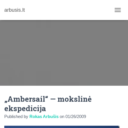
arbusis.lt
T
O
G
G
L
E
N
A
V
I
G
A
T
I
O
N
„Ambersail“ — mokslinė
ekspedicija
Published by
Rokas Arbušis
on
01/26/2009