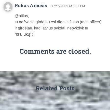
Rokas Arbušis
· 01/27/2009 at 5:07 PM
@bitlas,
tu nežvenk. girdėjau esi didelis šulas (race officer).
ir girdėjau, kad latvius pykdai. nepykdyk tu
“braliukų” :)
Comments are closed.
Related Posts