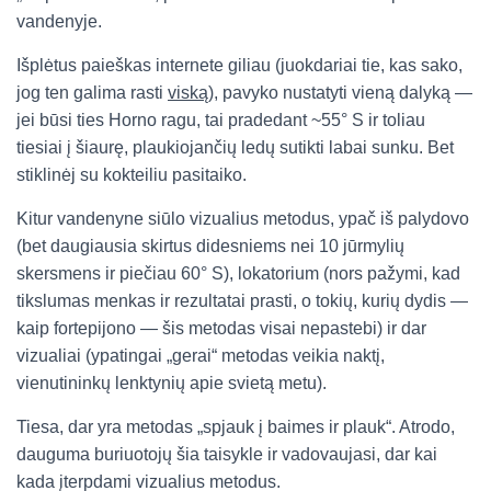
vandenyje.
Išplėtus paieškas internete giliau (juokdariai tie, kas sako,
jog ten galima rasti
viską
), pavyko nustatyti vieną dalyką —
jei būsi ties Horno ragu, tai pradedant ~55° S ir toliau
tiesiai į šiaurę, plaukiojančių ledų sutikti labai sunku. Bet
stiklinėj su kokteiliu pasitaiko.
Kitur vandenyne siūlo vizualius metodus, ypač iš palydovo
(bet daugiausia skirtus didesniems nei 10 jūrmylių
skersmens ir piečiau 60° S), lokatorium (nors pažymi, kad
tikslumas menkas ir rezultatai prasti, o tokių, kurių dydis —
kaip fortepijono — šis metodas visai nepastebi) ir dar
vizualiai (ypatingai „gerai“ metodas veikia naktį,
vienutininkų lenktynių apie svietą metu).
Tiesa, dar yra metodas „spjauk į baimes ir plauk“. Atrodo,
dauguma buriuotojų šia taisykle ir vadovaujasi, dar kai
kada įterpdami vizualius metodus.