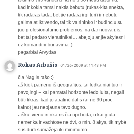
kad ir kokia tamsi naktis bebutu (rukas-kita snekta,
tik radaras tada, bet jie radara irgi turi) ir nebutu
galima atlikt vendo, tai tik vairininko ir budinciu su
juo profesionalumo problemos, na dar nuovargis.
bet tai padaro vienutinikai… abejoju ar jie akylesni
uz komandini buriavima :)
pagarbiai Arvydas
Rokas Arbušis
· 01/26/2009 at 11:43 PM
čia Naglis rašo :)
aš kiek pamenu iš geografijos, tai ledkalniai tuo ir
pavojingi – kai pamatai horizonte ledo luitą, negali
būti tikras, kad jo apatinė dalis (ar ne 90 proc.
kalno) jau nepjauna tavo dugno.
aišku, vienutininkams čia opi bėda, o kai įgula
nemenka ir vachtose ne dvi, o min. 8 akys, tikimybė
susidurti sumažėja iki minimumo.