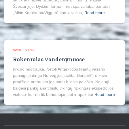
su tikrai mažyte jachtute „Carina“. Įdomu: statyta
Šveicarijoje. Dydžiu, forma ir net spalva labai panaši į
„Albin Karskrona/Viggen” tipo laivelius,
Read more
VANDENYNAI
Rokenrolas vandenynuose
nrk.no nuotrauka. Netoli Antarktidos krantų vasario
pabaigoje dingo Norvegijos jachta „Berserk“, o kovo
pradžioje nutraukta jos narių ir laivo paieška. Nejaugi
baigėsi pankų anarchistų vikingų rizikingas ekspedicijos
vietose, kur ne tik buriuotojai, bet ir apskritai
Read more