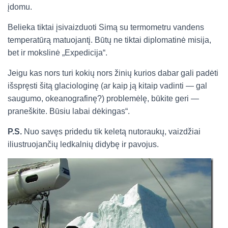
įdomu.
Belieka tiktai įsivaizduoti Simą su termometru vandens
temperatūrą matuojantį. Būtų ne tiktai diplomatinė misija,
bet ir mokslinė „Expedicija“.
Jeigu kas nors turi kokių nors žinių kurios dabar gali padėti
išspręsti šitą glaciologinę (ar kaip ją kitaip vadinti — gal
saugumo, okeanografinę?) problemėlę, būkite geri —
praneškite. Būsiu labai dėkingas“.
P.S.
Nuo savęs pridedu tik keletą nutoraukų, vaizdžiai
iliustruojančių ledkalnių didybę ir pavojus.