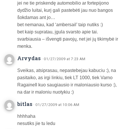
jei ne tie priskendę automobilio ar fortepijono
dydžio luitai, kurį gali pastebėti jau nuo bangos
šokdamas ant jo…
bet nemanau, kad ‘ambersail’ taip nutiks :)
bet kaip supratau, įgula svarsto apie tai.
svarbiausia – išvengti pavojų, net jei jų tikimybė ir
menka.
Arvydas
· 01/27/2009 at 7:23 AM
Sveikas, atsiprasau, nepastebejau kabuciu :), na
pasitaiko, as irgi linkiu, tiek LT 1000, tiek Varno
RagaineII kuo saugiausio ir maloniausio kurso :),
na dar ir maloniu nuotykiu :)
bitlas
· 01/27/2009 at 10:06 AM
hhhhaha
nesutiks jie tu ledu