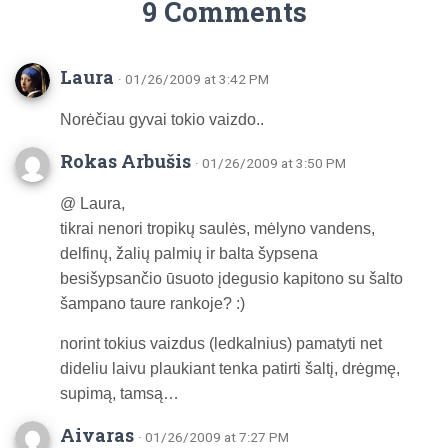
9 Comments
Laura
· 01/26/2009 at 3:42 PM
Norėčiau gyvai tokio vaizdo..
Rokas Arbušis
· 01/26/2009 at 3:50 PM
@ Laura,
tikrai nenori tropikų saulės, mėlyno vandens,
delfinų, žalių palmių ir balta šypsena
besišypsančio ūsuoto įdegusio kapitono su šalto
šampano taure rankoje? :)
norint tokius vaizdus (ledkalnius) pamatyti net
dideliu laivu plaukiant tenka patirti šaltį, drėgmę,
supimą, tamsą…
Aivaras
· 01/26/2009 at 7:27 PM