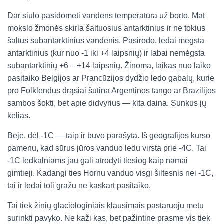
Dar siūlo pasidomėti vandens temperatūra už borto. Mat
mokslo žmonės skiria šaltuosius antarktinius ir ne tokius
šaltus subantarktinius vandenis. Pasirodo, ledai mėgsta
antarktinius (kur nuo -1 iki +4 laipsnių) ir labai nemėgsta
subantarktinių +6 – +14 laipsnių. Žinoma, laikas nuo laiko
pasitaiko Belgijos ar Prancūzijos dydžio ledo gabalų, kurie
pro Folklendus drąsiai šutina Argentinos tango ar Brazilijos
sambos šokti, bet apie didvyrius — kita daina. Sunkus jų
kelias.
Beje, dėl -1C — taip ir buvo parašyta. Iš geografijos kurso
pamenu, kad sūrus jūros vanduo ledu virsta prie -4C. Tai
-1C ledkalniams jau gali atrodyti tiesiog kaip namai
gimtieji. Kadangi ties Hornu vanduo visgi šiltesnis nei -1C,
tai ir ledai toli gražu ne kaskart pasitaiko.
Tai tiek žinių glaciologiniais klausimais pastaruoju metu
surinkti pavyko. Ne kaži kas, bet pažintine prasme vis tiek