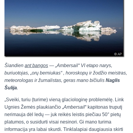
Šiandien
ant bangos
— „Ambersail“ VI etapo narys,
buriuotojas, „orų berniukas“ , horoskopų ir žodžio meistras,
meteorologas
ir žurnalistas, geras mano bičiulis
Naglis
Šulija
.
„Sveiki, turiu (turime) vieną glaciologinę problemėlę. Link
Ugnies Žemės plaukiančio „
Ambersail
“ kapitonas truputį
nerimauja dėl ledų — juk reikės leistis piečiau 50° pietų
platumos, o susidurti visai nesinori. Gi mano turima
informacija yra labai skurdi. Tinklalapiai daugiausia skirti