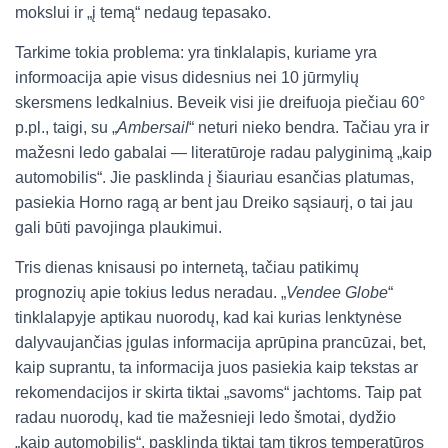
mokslui ir „į temą“ nedaug tepasako.
Tarkime tokia problema: yra tinklalapis, kuriame yra
informoacija apie visus didesnius nei 10 jūrmylių
skersmens ledkalnius. Beveik visi jie dreifuoja piečiau 60°
p.pl., taigi, su „
Ambersail
“ neturi nieko bendra. Tačiau yra ir
mažesni ledo gabalai — literatūroje radau palyginimą „kaip
automobilis“. Jie pasklinda į šiauriau esančias platumas,
pasiekia Horno ragą ar bent jau Dreiko sąsiaurį, o tai jau
gali būti pavojinga plaukimui.
Tris dienas knisausi po internetą, tačiau patikimų
prognozių apie tokius ledus neradau. „
Vendee Globe
“
tinklalapyje aptikau nuorodų, kad kai kurias lenktynėse
dalyvaujančias įgulas informacija aprūpina prancūzai, bet,
kaip suprantu, ta informacija juos pasiekia kaip tekstas ar
rekomendacijos ir skirta tiktai „savoms“ jachtoms. Taip pat
radau nuorodų, kad tie mažesnieji ledo šmotai, dydžio
„kaip automobilis“, pasklinda tiktai tam tikros temperatūros