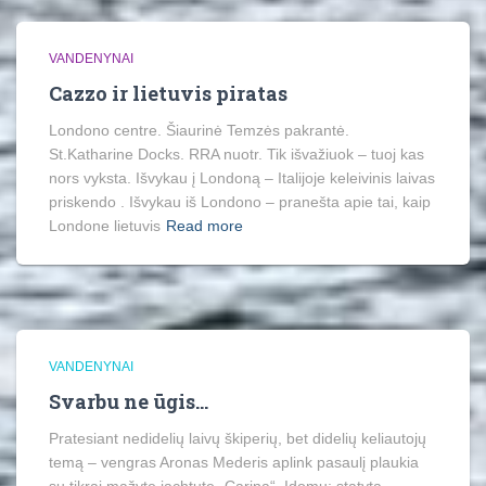
VANDENYNAI
Cazzo ir lietuvis piratas
Londono centre. Šiaurinė Temzės pakrantė.
St.Katharine Docks. RRA nuotr. Tik išvažiuok – tuoj kas
nors vyksta. Išvykau į Londoną – Italijoje keleivinis laivas
priskendo . Išvykau iš Londono – pranešta apie tai, kaip
Londone lietuvis
Read more
VANDENYNAI
Svarbu ne ūgis…
Pratesiant nedidelių laivų škiperių, bet didelių keliautojų
temą – vengras Aronas Mederis aplink pasaulį plaukia