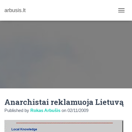
arbusis.lt
T
O
G
G
L
E
N
A
V
I
G
A
T
I
O
N
Anarchistai reklamuoja Lietuvą
Published by
Rokas Arbušis
on
02/11/2009