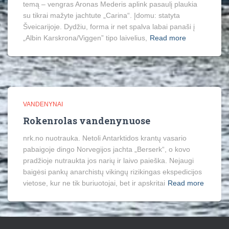
temą – vengras Aronas Mederis aplink pasaulį plaukia
su tikrai mažyte jachtute „Carina“. Įdomu: statyta
Šveicarijoje. Dydžiu, forma ir net spalva labai panaši į
„Albin Karskrona/Viggen” tipo laivelius,
Read more
VANDENYNAI
Rokenrolas vandenynuose
nrk.no nuotrauka. Netoli Antarktidos krantų vasario
pabaigoje dingo Norvegijos jachta „Berserk“, o kovo
pradžioje nutraukta jos narių ir laivo paieška. Nejaugi
baigėsi pankų anarchistų vikingų rizikingas ekspedicijos
vietose, kur ne tik buriuotojai, bet ir apskritai
Read more