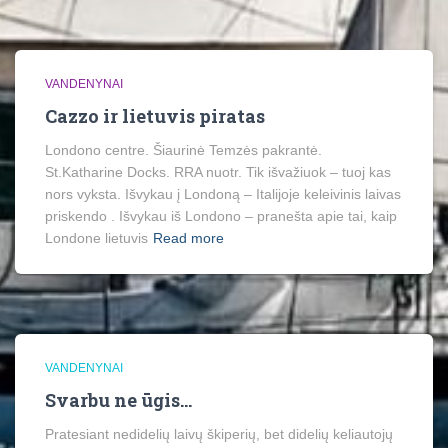
VANDENYNAI
Cazzo ir lietuvis piratas
Londono centre. Šiaurinė Temzės pakrantė.
St.Katharine Docks. RRA nuotr. Tik išvažiuok – tuoj kas
nors vyksta. Išvykau į Londoną – Italijoje keleivinis laivas
priskendo . Išvykau iš Londono – pranešta apie tai, kaip
Londone lietuvis
Read more
VANDENYNAI
Svarbu ne ūgis…
Pratesiant nedidelių laivų škiperių, bet didelių keliautojų