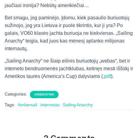
jaučiasi ironija? Nebūtų amerikiečiai…
Bet smagu, jog paminėjo. Įdomu, kiek pasaulio buriuotojų
sužinojo, jog yra Lietuva ir puolė tikrintis, kur ji yra? Po
galais, VO60 klasės jachta buriuoja ne kiekvienas. „Sailing
Anarchy“ teigia, kad juos kas mėnesį aplanko milijonas
internautų.
„Sailing Anarchy“ ne šiaip eilinis buriuotojų „webas“, bet ir
interneto bendruomenės jachtklubas, ketinęs mesti iššūkį ir
Amerikos taurės (America’s Cup) dalyviams (.
pdf
).
Categories:
VANDENYNAI
Tags:
Ambersail
internetas
Sailing Anarchy