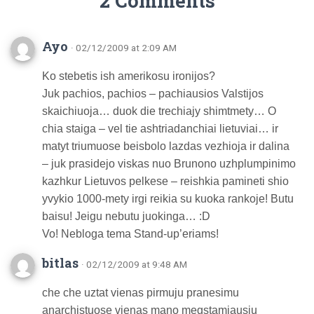
2 Comments
Ayo
· 02/12/2009 at 2:09 AM
Ko stebetis ish amerikosu ironijos?
Juk pachios, pachios – pachiausios Valstijos
skaichiuoja… duok die trechiajy shimtmety… O
chia staiga – vel tie ashtriadanchiai lietuviai… ir
matyt triumuose beisbolo lazdas vezhioja ir dalina
– juk prasidejo viskas nuo Brunono uzhplumpinimo
kazhkur Lietuvos pelkese – reishkia pamineti shio
yvykio 1000-mety irgi reikia su kuoka rankoje! Butu
baisu! Jeigu nebutu juokinga… :D
Vo! Nebloga tema Stand-up’eriams!
bitlas
· 02/12/2009 at 9:48 AM
che che uztat vienas pirmuju pranesimu
anarchistuose vienas mano megstamiausiu