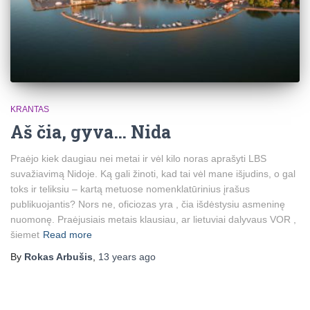
KRANTAS
Aš čia, gyva… Nida
Praėjo kiek daugiau nei metai ir vėl kilo noras aprašyti LBS
suvažiavimą Nidoje. Ką gali žinoti, kad tai vėl mane išjudins, o gal
toks ir teliksiu – kartą metuose nomenklatūrinius įrašus
publikuojantis? Nors ne, oficiozas yra , čia išdėstysiu asmeninę
nuomonę. Praėjusiais metais klausiau, ar lietuviai dalyvaus VOR ,
šiemet
Read more
By
Rokas Arbušis
,
13 years
ago