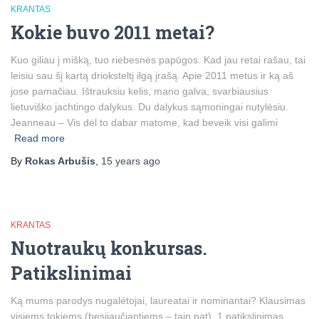
KRANTAS
Kokie buvo 2011 metai?
Kuo giliau į mišką, tuo riebesnės papūgos. Kad jau retai rašau, tai
leisiu sau šį kartą drioksteltį ilgą įrašą. Apie 2011 metus ir ką aš
jose pamačiau. Ištrauksiu kelis, mano galva, svarbiausius
lietuviško jachtingo dalykus. Du dalykus sąmoningai nutylėsiu.
Jeanneau – Vis dėl to dabar matome, kad beveik visi galimi
Read more
By
Rokas Arbušis
,
15 years
ago
KRANTAS
Nuotraukų konkursas.
Patikslinimai
Ką mums parodys nugalėtojai, laureatai ir nominantai? Klausimas
visiems tokiems (besijaučiantiems – taip pat). 1 patikslinimas.