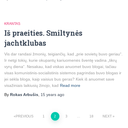
KRANTAS
Iš praeities. Smiltynės
jachtklubas
Vis dar randasi žmonių, teigiančių, kad „prie sovietų buvo geriau“.
Ir netgi tokių, kurie okupantų kariuomenės šventę vadina „tikrų
vyrų diena“. Nesakau, kad viskas anuomet buvo blogai, tačiau
visas komunistinis-socialistinis sistemos pagrindas buvo blogas ir
jei sėkla bloga, kaip vaisius bus geras? Kiek iš anuomet save
visažiniais laikiusių žinojo, kad
Read more
By
Rokas Arbušis
,
15 years
ago
Posts
PREVIOUS
1
2
3
…
18
NEXT