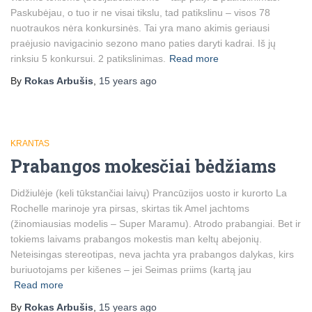
Paskubėjau, o tuo ir ne visai tikslu, tad patikslinu – visos 78
nuotraukos nėra konkursinės. Tai yra mano akimis geriausi
praėjusio navigacinio sezono mano paties daryti kadrai. Iš jų
rinksiu 5 konkursui. 2 patikslinimas.
Read more
By
Rokas Arbušis
,
15 years
ago
KRANTAS
Prabangos mokesčiai bėdžiams
Didžiulėje (keli tūkstančiai laivų) Prancūzijos uosto ir kurorto La
Rochelle marinoje yra pirsas, skirtas tik Amel jachtoms
(žinomiausias modelis – Super Maramu). Atrodo prabangiai. Bet ir
tokiems laivams prabangos mokestis man keltų abejonių.
Neteisingas stereotipas, neva jachta yra prabangos dalykas, kirs
buriuotojams per kišenes – jei Seimas priims (kartą jau
Read more
By
Rokas Arbušis
,
15 years
ago