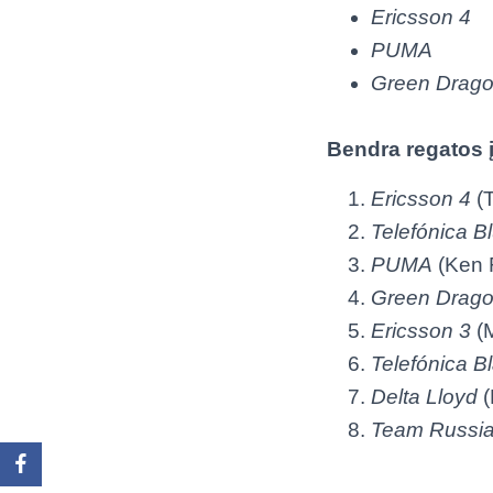
Ericsson 4
PUMA
Green Drag
Bendra regatos į
Ericsson 4
(T
Telefónica B
PUMA
(Ken 
Green Drag
Ericsson 3
(M
Telefónica B
Delta Lloyd
(
Team Russi