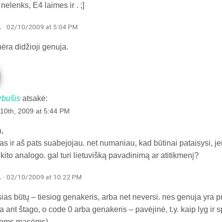
 nelenks, E4 laimes ir . ;]
a
· 02/10/2009 at 5:04 PM
ėra didžioji genuja.
rbušis
atsakė:
10th, 2009 at 5:44 PM
,
s ir aš pats suabejojau. net numaniau, kad būtinai pataisysi, jei
kito analogo. gal turi lietuvišką pavadinimą ar atitikmenį?
a
· 02/10/2009 at 10:22 PM
sias būtų – tiesiog genakeris, arba net neversi. nes genuja yra p
 ant štago, o code 0 arba genakeris – pavėjinė, t.y. kaip lyg ir s
sioms masėms).