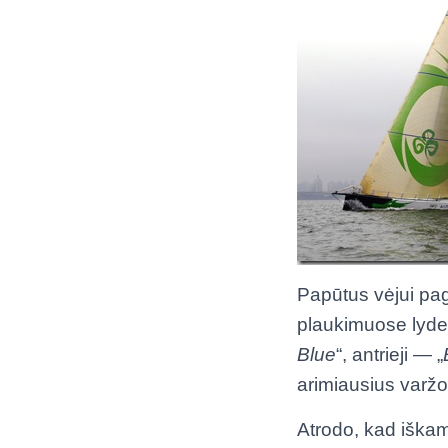
Papūtus vėjui pa
plaukimuose lyderi
Blue
“, antrieji — „
arimiausius varžo
Atrodo, kad iškam