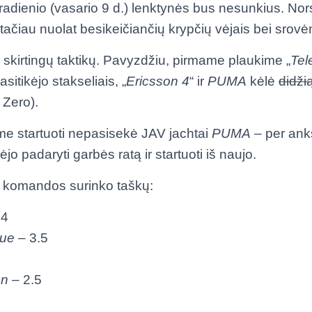
ntradienio (vasario 9 d.) lenktynės bus nesunkius. No
tačiau nuolat besikeičiančių krypčių vėjais bei srovė
kirtingų taktikų. Pavyzdžiu, pirmame plaukime „
Tel
pasitikėjo stakseliais, „
Ericsson 4
“ ir
PUMA
kėlė
didži
 Zero).
me startuoti nepasisekė JAV jachtai
PUMA
– per ankst
alėjo padaryti garbės ratą ir startuoti iš naujo.
 komandos surinko taškų:
 4
lue
– 3.5
on
– 2.5