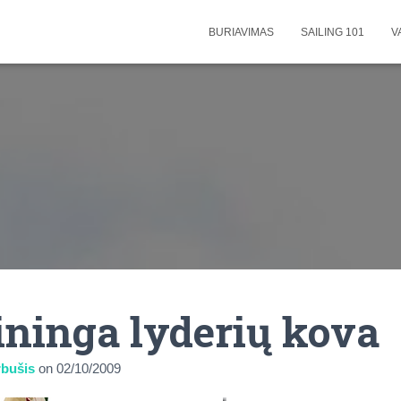
BURIAVIMAS
SAILING 101
V
ninga lyderių kova
bušis
on
02/10/2009