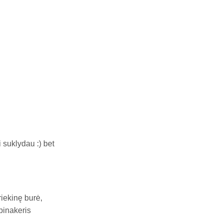
 suklydau :) bet
riekinę burė,
pinakeris