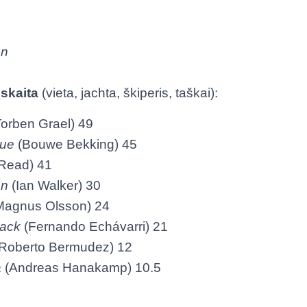
on
skaita
(vieta, jachta, škiperis, taškai):
orben Grael) 49
lue
(Bouwe Bekking) 45
Read) 41
on
(Ian Walker) 30
agnus Olsson) 24
lack
(Fernando Echávarri) 21
Roberto Bermudez) 12
a
(Andreas Hanakamp) 10.5