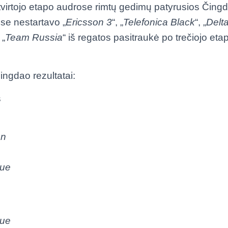
tvirtojo etapo audrose rimtų gedimų patyrusios Čing
se nestartavo „
Ericsson 3
“, „
Telefonica Black
“, „
Delt
 „
Team Russia
“ iš regatos pasitraukė po trečiojo eta
ingdao rezultatai:
s
on
lue
lue