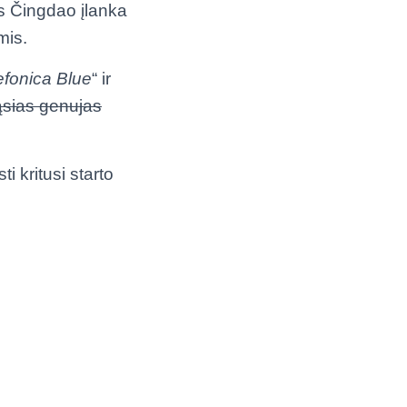
rs Čingdao įlanka
mis.
efonica Blue
“ ir
ąsias genujas
i kritusi starto