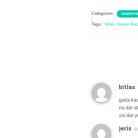
Categories:
VANDENYN
Tags:
Volvo Ocean Ra
bitlas
gaila ka
na dar a
vis dar y
jeris
· 