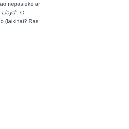
dao nepasiekė ar
a Lloyd
“. O
po (laikinai? Ras