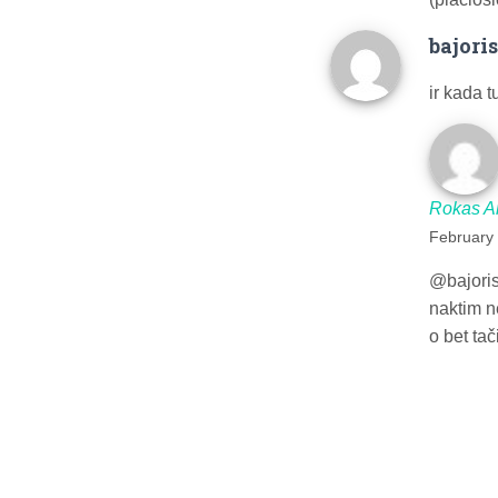
bajori
ir kada t
Rokas A
February 
@bajoris
naktim n
o bet tač