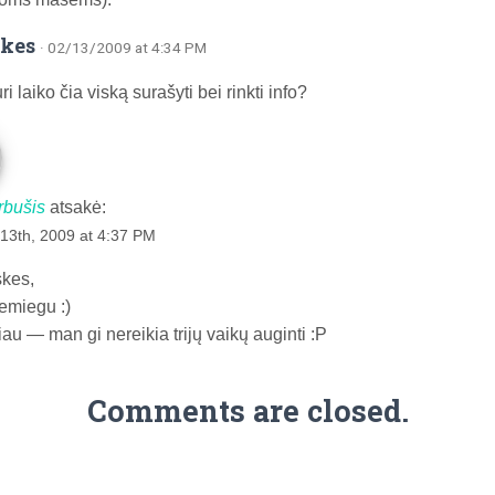
skes
· 02/13/2009 at 4:34 PM
uri laiko čia viską surašyti bei rinkti info?
rbušis
atsakė:
13th, 2009 at 4:37 PM
kes,
emiegu :)
iau — man gi nereikia trijų vaikų auginti :P
Comments are closed.