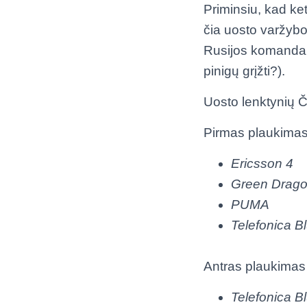
Priminsiu, kad ke
čia uosto varžybo
Rusijos komanda
pinigų grįžti?).
Uosto lenktynių Č
Pirmas plaukima
Ericsson 4
Green Drag
PUMA
Telefonica B
Antras plaukimas
Telefonica B