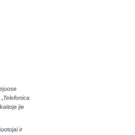
ejuose
 „
Telefonica
aitoje jie
iuotojai ir