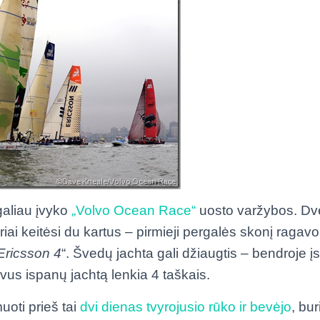
galiau įvyko
„Volvo Ocean Race“
uosto varžybos. Dv
ai keitėsi du kartus – pirmieji pergalės skonį ragavo
Ericsson 4
“. Švedų jachta gali džiaugtis – bendroje įsk
vus ispanų jachtą lenkia 4 taškais.
uoti prieš tai
dvi dienas tvyrojusio rūko ir bevėjo
, bur