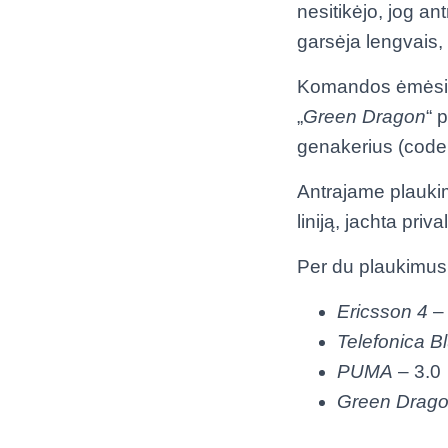
nesitikėjo, jog a
garsėja lengvais, 
Komandos ėmėsi s
„
Green Dragon
“ 
genakerius (code
Antrajame plauki
liniją, jachta priv
Per du plaukimus
Ericsson 4
–
Telefonica B
PUMA
– 3.0
Green Drag