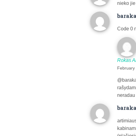
nieko jie
barak
Code 0 n
Rokas A
February 
@baraka
rašydama
neradau 
barak
artimiau
kabinama
(plačio