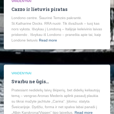
VANDENYNAI
Cazzo ir lietuvis piratas
Londono centre. Šiaurinė Temzės pakrantė.
St.Katharine Docks. RRA nuotr. Tik išvažiuok – tuoj kas
nors vyksta. Išvykau į Londoną – Italijoje keleivinis laivas
priskendo . Išvykau iš Londono – pranešta apie tai, kaip
Londone lietuvis
Read more
VANDENYNAI
Svarbu ne ūgis…
Pratesiant nedidelių laivų škiperių, bet didelių keliautojų
temą – vengras Aronas Mederis aplink pasaulį plaukia
su tikrai mažyte jachtute „Carina“. Įdomu: statyta
Šveicarijoje. Dydžiu, forma ir net spalva labai panaši į
„Albin Karskrona/Viggen” tipo laivelius,
Read more