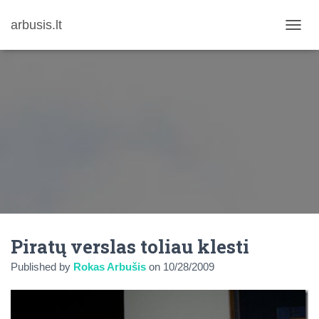
arbusis.lt
T
O
G
G
L
E
N
A
V
I
G
A
T
I
O
N
Piratų verslas toliau klesti
Published by
Rokas Arbušis
on
10/28/2009