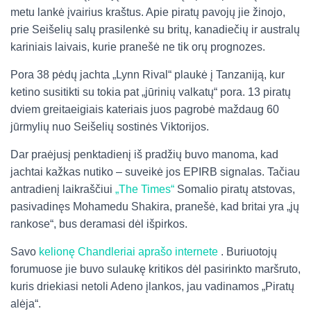
metu lankė įvairius kraštus. Apie piratų pavojų jie žinojo,
prie Seišelių salų prasilenkė su britų, kanadiečių ir australų
kariniais laivais, kurie pranešė ne tik orų prognozes.
Pora 38 pėdų jachta „Lynn Rival“ plaukė į Tanzaniją, kur
ketino susitikti su tokia pat „jūrinių valkatų“ pora. 13 piratų
dviem greitaeigiais kateriais juos pagrobė maždaug 60
jūrmylių nuo Seišelių sostinės Viktorijos.
Dar praėjusį penktadienį iš pradžių buvo manoma, kad
jachtai kažkas nutiko – suveikė jos EPIRB signalas. Tačiau
antradienį laikraščiui
„The Times“
Somalio piratų atstovas,
pasivadinęs Mohamedu Shakira, pranešė, kad britai yra „jų
rankose“, bus deramasi dėl išpirkos.
Savo
kelionę Chandleriai aprašo internete
. Buriuotojų
forumuose jie buvo sulaukę kritikos dėl pasirinkto maršruto,
kuris driekiasi netoli Adeno įlankos, jau vadinamos „Piratų
alėja“.