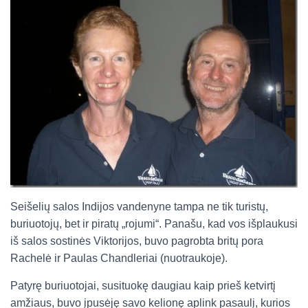
Seišelių salos Indijos vandenyne tampa ne tik turistų,
buriuotojų, bet ir piratų „rojumi“. Panašu, kad vos išplaukusi
iš salos sostinės Viktorijos, buvo pagrobta britų pora
Rachelė ir Paulas Chandleriai (nuotraukoje).
Patyrę buriuotojai, susituokę daugiau kaip prieš ketvirtį
amžiaus, buvo įpusėję savo kelionę aplink pasaulį, kurios