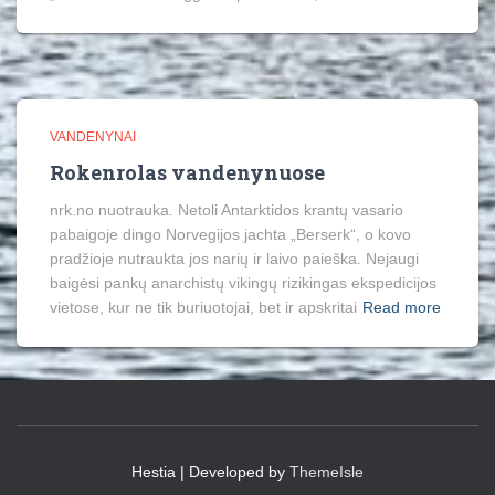
VANDENYNAI
Rokenrolas vandenynuose
nrk.no nuotrauka. Netoli Antarktidos krantų vasario
pabaigoje dingo Norvegijos jachta „Berserk“, o kovo
pradžioje nutraukta jos narių ir laivo paieška. Nejaugi
baigėsi pankų anarchistų vikingų rizikingas ekspedicijos
vietose, kur ne tik buriuotojai, bet ir apskritai
Read more
Hestia | Developed by
ThemeIsle