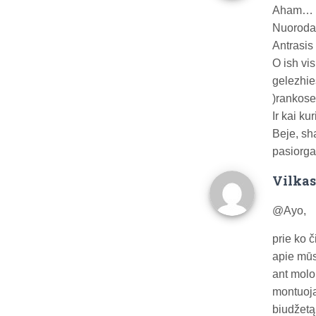
Aham… Re
Nuoroda 
Antrasis 
O ish vis
gelezhie
)rankos
Ir kai k
Beje, sh
pasiorga
Vilkas
@Ayo,
prie ko č
apie mūs
ant molo
montuoja
biudžetą,