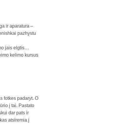
nga ir aparatura –
enishkai pazhystu
mo jais elgtis…
avimo kelimo kursus
as fotkes padaryt. O
rio į tai. Pastato
kui dar pats ir
kas atsiremia į