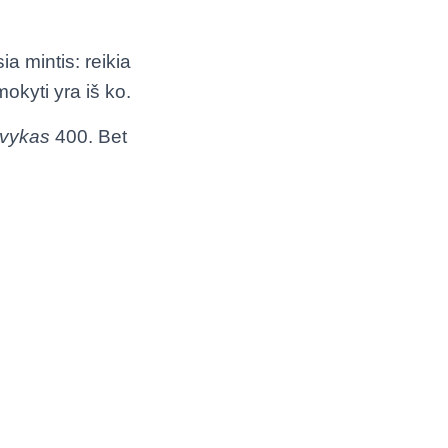
a mintis: reikia
mokyti yra iš ko.
evykas
400. Bet