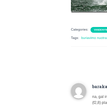
Categories:
VANDENYN
Tags:
buriavimo nuotr
barak
na, gal 
(f2,8) p