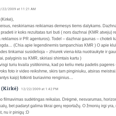
2/22/2009 at 11:21 AM
(Kirkė),
 teisus, neskiriamas reikiamas demesys tiems dalykams. Dazhn
pradeti ir koks rezultatas turi buti ( nors dazhnai (KMR atveju) 
 reklamos ir PR agenturos). Todel – dazhnai gaunas – choteli k
egda… (Chia apie legendinemis tampanchias KMR ) O apie klubi
des tinkamai susidelioja – zhiurek viena-kita nuotraukyte ir gau
i, palyginis su KMR, skiriasi shimtais kartu )
visgi turiu kvaila ysitikinima, kad po keliu metu padetis pageres
oks foto ir video reikshme, skirs tam pinginiuku, atsiras meistra
antys kaip) fotkinti buriavimo renginius…
 (Kirkė)
· 12/22/2009 at 1:42 PM
o filmavimas sudėtingas reikalas. Drėgmė, nesvarumas, horizon
alų, bet padaryt galima tikrai gerų reportažų. O žmonių irgi yra, 
t, nu ir pinigų :D