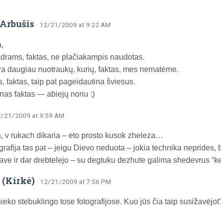
Arbušis
· 12/21/2009 at 9:22 AM
,
drams, faktas, ne plačiakampis naudotas.
yra daugiau nuotraukų, kurių, faktas, mes nematėme.
, faktas, taip pat pageidautina šviesus.
enas faktas — abiejų noriu :)
2/21/2009 at 9:59 AM
, v rukach dikaria – eto prosto kusok zheleza…
ografija tas pat – jeigu Dievo neduota – jokia technika neprides, b
ave ir dar drebtelejo – su degtuku dezhute galima shedevrus “k
 (Kirkė)
· 12/21/2009 at 7:56 PM
ieko stebuklingo tose fotografijose. Kuo jūs čia taip susižavėjot