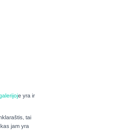
alerijoj
e yra ir
laraštis, tai
kas jam yra