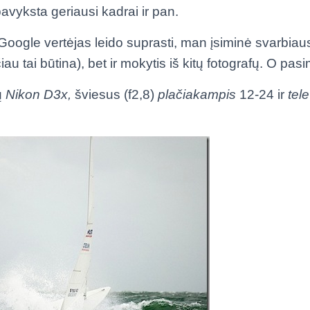
pavyksta geriausi kadrai ir pan.
Google vertėjas leido suprasti, man įsiminė svarbiausi
čiau tai būtina), bet ir mokytis iš kitų fotografų. O pasi
ų
Nikon D3x,
šviesus (f2,8)
plačiakampis
12-24 ir
tel