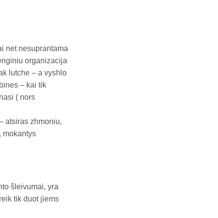
ai net nesuprantama
renginiu organizacija
ak lutche – a vyshlo
nes – kai tik
nasi ( nors
 – atsiras zhmoniu,
i, mokantys
to šleivumai, yra
reik tik duot jiems