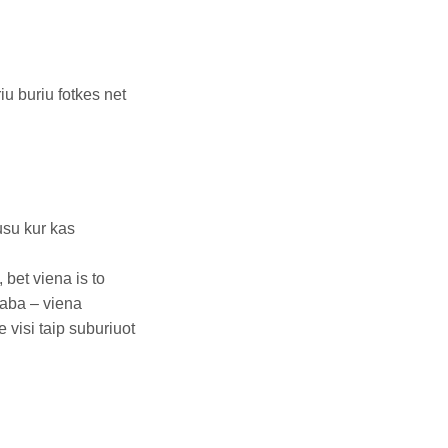
u buriu fotkes net
usu kur kas
 bet viena is to
kaba – viena
 visi taip suburiuot