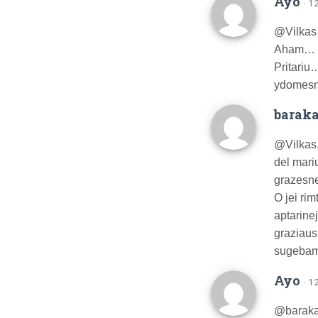
Ayo
· 1
@Vilkas 
Aham…
Pritariu
ydomesn
barak
@Vilkas
del mariu
grazes
O jei rim
aptarine
graziaus
sugebam,
Ayo
· 1
@baraka