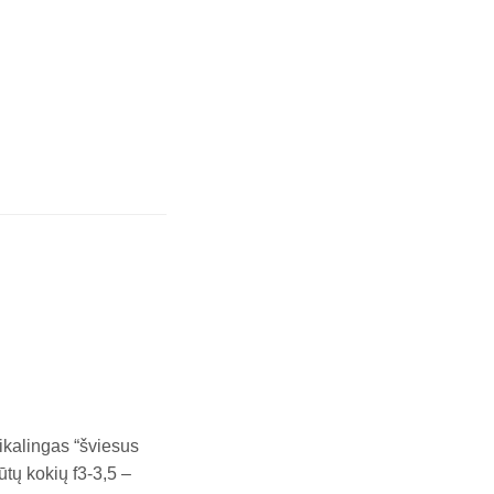
eikalingas “šviesus
tų kokių f3-3,5 –