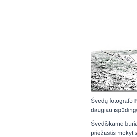
Švedų fotografo
daugiau įspūding
Švediškame buriavi
priežastis mokyt