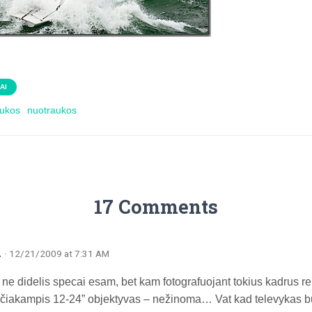
AI
aukos
nuotraukos
17 Comments
a
· 12/21/2009 at 7:31 AM
ir ne didelis specai esam, bet kam fotografuojant tokius kadrus r
lačiakampis 12-24” objektyvas – nežinoma… Vat kad televykas bū