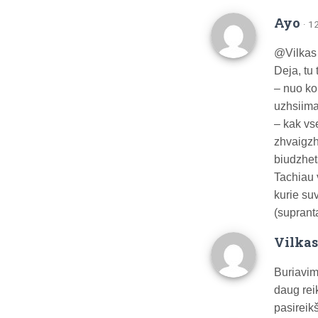
Ayo
· 1
@Vilkas 
Deja, tu
– nuo ko 
uzhsiima
– kak vs
zhvaigzh
biudzheta
Tachiau 
kurie suv
(suprant
Vilkas
Buriavim
daug reik
pasireikš