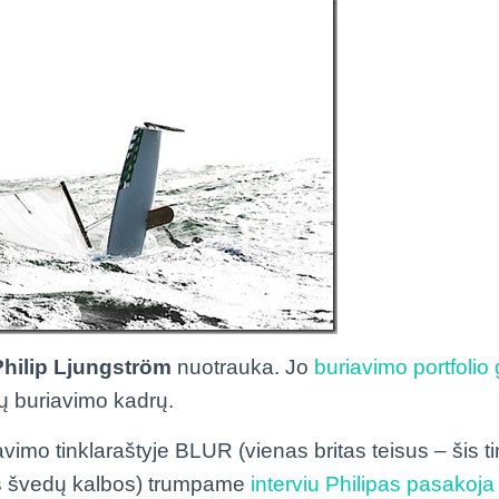
Philip Ljungström
nuotrauka. Jo
buriavimo portfolio g
ų buriavimo kadrų.
mo tinklaraštyje BLUR (vienas britas teisus – šis tink
is švedų kalbos) trumpame
interviu Philipas pasakoja