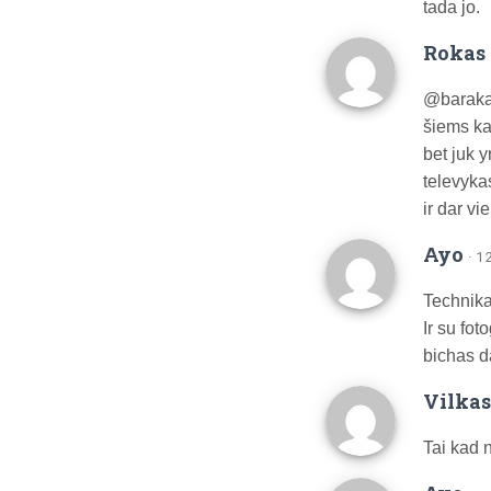
tada jo.
Rokas 
@baraka
šiems ka
bet juk 
televykas
ir dar vi
Ayo
· 1
Technika
Ir su fot
bichas d
Vilkas
Tai kad n