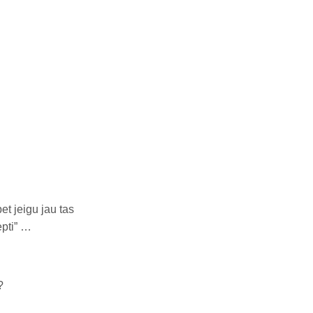
et jeigu jau tas
epti” …
?