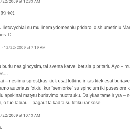
2/22/2009 at 12:33 AM
(Kirkė),
… lietuvychiai su muilinem ydomesniu pridaro, o shiumetiniu Mari
es :D
a
· 12/22/2009 at 7:19 AM
,
 buriu nesigincysim, tai sventa karve, bet siaip pritariu Ayo – m
nes…
tai – nesiimu sprest,kas kiek esat fotkine ir kas kiek esat buriave,
jamo autoriaus fotkiu, kur “semiorke” su spincium iki puses ore 
iu apskirtai matytu buriavimo nuotrauku. Dalykas tame ir yra – ne
 o tuo labiau – pagaut ta kadra su fotiku rankose.
2/22/2009 at 10:13 AM
,