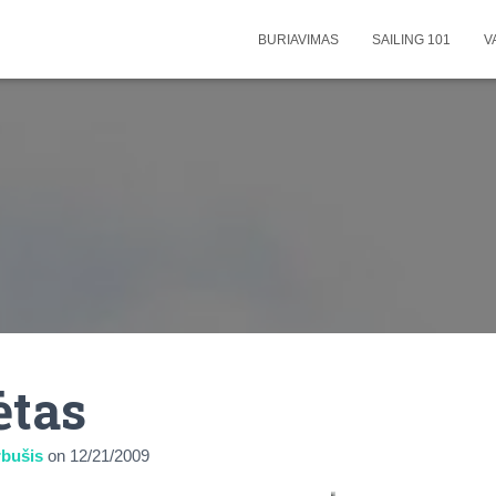
BURIAVIMAS
SAILING 101
V
ėtas
bušis
on
12/21/2009