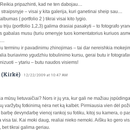
ikia pripazhinti, kad ne ten dabojau…
straipsnyje – visai y kita galerija, kuri ganetinai sheip sau…
albumas ( portfolio 2 ) tikrai visai kito lygio.
u triju (portfolio 1,2,3) galima drasiai pasakyti – to fotografo yra
s gabalas musu (turiu omenyje tuos komentatorius kuriuos asm
e…
uriu terminu ir pavadinimu zhinojimas – tai dar nereishkia mokeji
alia buriavimo ygudzhiu tobulinimo kursu, gerai butu ir fotograf
nizuoti – ytariu – butu naudos visiems!
 (Kirkė)
· 12/22/2009 at 10:47 AM
ia mūsų lietuvaičiai? Nors ir jų yra, kur gali ne mažiau įspūding
ų varžybų fotkinimą nėra net ką kalbėt. Pirmiausia vien dėl požiū
 barbę devyndarbę vienoj rankoj su fotiku, kitoj su kamera, o pas
 visa tai. Kai moki daug, realiai nieko nemoki. Aišku ko gero vis
 bet tikrai galima geriau.