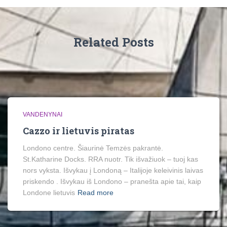
Related Posts
VANDENYNAI
Cazzo ir lietuvis piratas
Londono centre. Šiaurinė Temzės pakrantė.
St.Katharine Docks. RRA nuotr. Tik išvažiuok – tuoj kas
nors vyksta. Išvykau į Londoną – Italijoje keleivinis laivas
priskendo . Išvykau iš Londono – pranešta apie tai, kaip
Londone lietuvis
Read more