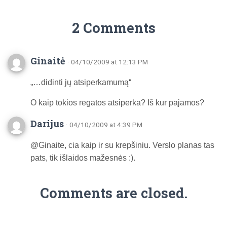
2 Comments
Ginaitė
· 04/10/2009 at 12:13 PM
„…didinti jų atsiperkamumą“
O kaip tokios regatos atsiperka? Iš kur pajamos?
Darijus
· 04/10/2009 at 4:39 PM
@Ginaite, cia kaip ir su krepšiniu. Verslo planas tas
pats, tik išlaidos mažesnės :).
Comments are closed.