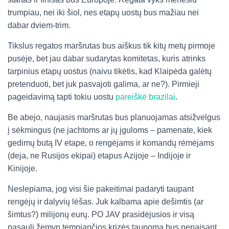
trumpiau, nei iki šiol, nes etapų uostų bus mažiau nei
dabar dviem-trim.
Tikslus regatos maršrutas bus aiškus tik kitų metų pirmoje
pusėje, bet jau dabar sudarytas komitetas, kuris atrinks
tarpinius etapų uostus (naivu tikėtis, kad Klaipėda galėtų
pretenduoti, bet juk pasvajoti galima, ar ne?). Pirmieji
pageidavimą tapti tokiu uostu
pareiškė brazilai
.
Be abejo, naujasis maršrutas bus planuojamas atsižvelgus
į sėkmingus (ne jachtoms ar jų įguloms – pamenate, kiek
gedimų butą IV etape, o rengėjams ir komandų rėmėjams
(deja, ne Rusijos ekipai) etapus Azijoje – Indijoje ir
Kinijoje.
Neslepiama, jog visi šie pakeitimai padaryti taupant
rengėjų ir dalyvių lėšas. Juk kalbama apie dešimtis (ar
šimtus?) milijonų eurų. PO JAV prasidėjusios ir visą
pasaulį žemyn tempiančios krizės taupoma bus nepaisant