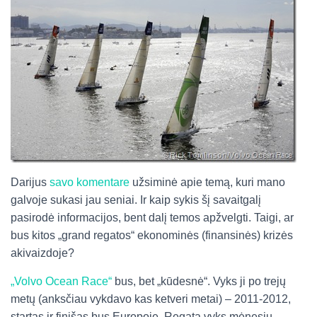
Darijus
savo komentare
užsiminė apie temą, kuri mano
galvoje sukasi jau seniai. Ir kaip sykis šį savaitgalį
pasirodė informacijos, bent dalį temos apžvelgti. Taigi, ar
bus kitos „grand regatos“ ekonominės (finansinės) krizės
akivaizdoje?
„Volvo Ocean Race“
bus, bet „kūdesnė“. Vyks ji po trejų
metų (anksčiau vykdavo kas ketveri metai) – 2011-2012,
startas ir finišas bus Europoje. Regata vyks mėnesiu