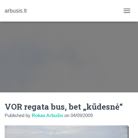
arbusis.lt
T
O
G
G
L
E
N
A
V
I
G
A
T
I
O
N
VOR regata bus, bet „kūdesnė“
Published by
Rokas Arbušis
on
04/09/2009