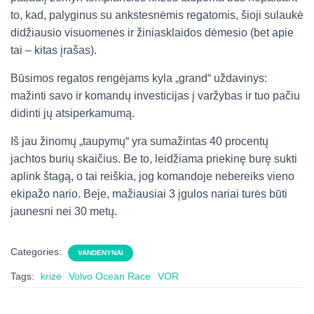
to, kad, palyginus su ankstesnėmis regatomis, šioji sulaukė
didžiausio visuomenės ir žiniasklaidos dėmesio (bet apie
tai – kitas įrašas).
Būsimos regatos rengėjams kyla „grand“ uždavinys:
mažinti savo ir komandų investicijas į varžybas ir tuo pačiu
didinti jų atsiperkamumą.
Iš jau žinomų „taupymų“ yra sumažintas 40 procentų
jachtos burių skaičius. Be to, leidžiama priekinę burę sukti
aplink štagą, o tai reiškia, jog komandoje nebereiks vieno
ekipažo nario. Beje, mažiausiai 3 įgulos nariai turės būti
jaunesni nei 30 metų.
Categories:
VANDENYNAI
Tags:
krizė
Volvo Ocean Race
VOR