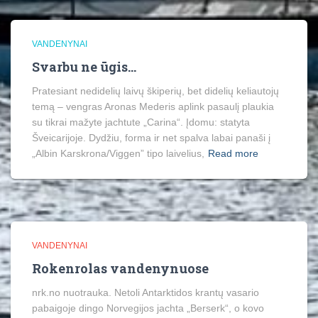
VANDENYNAI
Svarbu ne ūgis…
Pratesiant nedidelių laivų škiperių, bet didelių keliautojų
temą – vengras Aronas Mederis aplink pasaulį plaukia
su tikrai mažyte jachtute „Carina“. Įdomu: statyta
Šveicarijoje. Dydžiu, forma ir net spalva labai panaši į
„Albin Karskrona/Viggen” tipo laivelius,
Read more
VANDENYNAI
Rokenrolas vandenynuose
nrk.no nuotrauka. Netoli Antarktidos krantų vasario
pabaigoje dingo Norvegijos jachta „Berserk“, o kovo